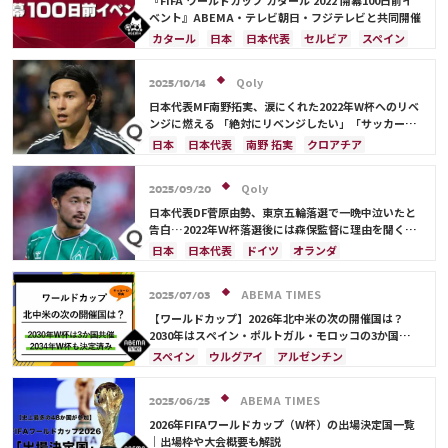
『FIFA ワールドカップ カタール 2022 開幕100日前イ
ベント』ABEMA・テレビ朝日・フジテレビと共同開催
カタール
日本
日本代表
セルビア
スペイン
スイス
ポーランド
エクアドル
モロッコ
コスタリカ
久保 建英
サウジアラビア
Qoly
2025/10/14
デンマーク
ベルギー
クロアチア
オランダ
日本代表MF南野拓実、涙にくれた2022年W杯へのリベ
ポルトガル
ブラジル
ウルグアイ
メキシコ
ンジに燃える 「絶対にリベンジしたい」「サッカー人
生をかけた戦い」
ガーナ
セネガル
カメルーン
韓国
日本
日本代表
南野 拓実
クロアチア
オーストラリア
サディオ・マネ
長友 佑都
ドイツ
スペイン
川島 永嗣
谷 晃生
吉田 麻也
谷口 彰悟
伊東 純也
Qoly
2025/09/20
日本代表DF菅原由勢、東京五輪落選で一晩中泣いたと
告白…2022年Ｗ杯落選後には森保監督に理由を聞く
「受け入れるのは難しかった」
日本
日本代表
ドイツ
オランダ
ABEMA TIMES
2025/07/03
【ワールドカップ】2026年北中米の次の開催国は？
2030年はスペイン・ポルトガル・モロッコの3か国共
催！ ウルグアイ・アルゼンチン・パラグアイでも限定
スペイン
ウルグアイ
アルゼンチン
開催
ポルトガル
モロッコ
ブラジル
ドイツ
サウジアラビア
メキシコ
アメリカ
フランス
ABEMA TIMES
2025/06/25
イングランド
日本
カナダ
韓国
セルビア
2026年FIFAワールドカップ（W杯）の出場決定国一覧
スイス
オーストラリア
カタール
ウェールズ
｜出場枠や大会概要も解説