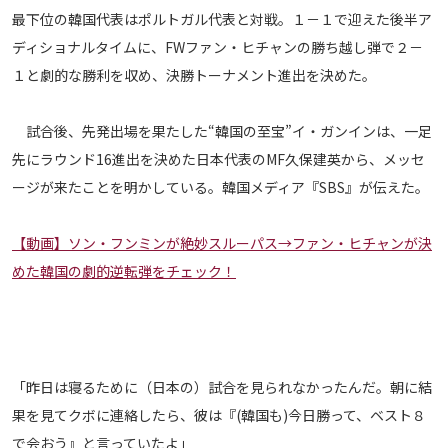
最下位の韓国代表はポルトガル代表と対戦。１－１で迎えた後半ア
メディアアライアンス
ディショナルタイムに、FWファン・ヒチャンの勝ち越し弾で２－
１と劇的な勝利を収め、決勝トーナメント進出を決めた。
試合後、先発出場を果たした“韓国の至宝”イ・ガンインは、一足
先にラウンド16進出を決めた日本代表のMF久保建英から、メッセ
ージが来たことを明かしている。韓国メディア『SBS』が伝えた。
【動画】ソン・フンミンが絶妙スルーパス→ファン・ヒチャンが決
めた韓国の劇的逆転弾をチェック！
「昨日は寝るために（日本の）試合を見られなかったんだ。朝に結
果を見てクボに連絡したら、彼は『(韓国も)今日勝って、ベスト８
で会おう』と言っていたよ」