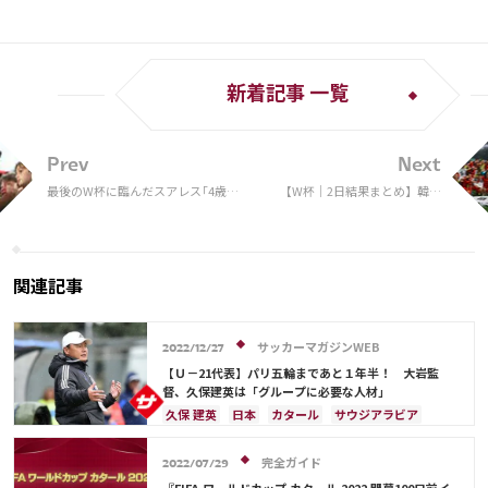
新着記事 一覧
Prev
Next
最後のW杯に臨んだスアレス｢4歳の
【W杯｜2日結果まとめ】韓国
息子は…｣
が劇的なGL突破＆ウルグアイが
敗退 ベスト16最後の一枠はス
イス
関連記事
サッカーマガジンWEB
2022/12/27
【Ｕ－21代表】パリ五輪まであと１年半！ 大岩監
督、久保建英は「グループに必要な人材」
久保 建英
日本
カタール
サウジアラビア
スイス
日本代表
スペイン
クロアチア
ポルトガル
韓国
オーストラリア
完全ガイド
2022/07/29