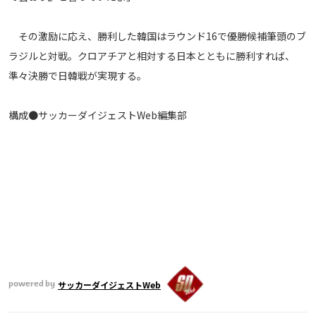
運営会社
その激励に応え、勝利した韓国はラウンド16で優勝候補筆頭のブ
ご利用にあたって
ラジルと対戦。クロアチアと相対する日本とともに勝利すれば、
プライバシーポリシー
準々決勝で日韓戦が実現する。
お問い合わせ
構成●サッカーダイジェストWeb編集部
Share
© AbemaTV. Inc. All Rights Reserved.
サッカーダイジェストWeb
powered by