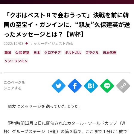
Ranking
「クボはベスト８で会おうって」決戦を前に韓
大会について
国の至宝イ・ガンインに、“親友”久保建英が送
About
ったメッセージとは？【W杯】
2022/12/03
サッカーダイジェストWeb
視聴方法
韓国
久保 建英
日本
クロアチア
ポルトガル
ブラジル
日本代表
ソン・フンミン
iOS Apps
Android
Web
ABEMAの視聴について
親友にメッセージを送っていたようだ。
TV
現地時間12月２日に開催されたカタール・ワールドカップ（W
杯）グループステージ（H組）の第３戦で、ここまで１分け１敗で