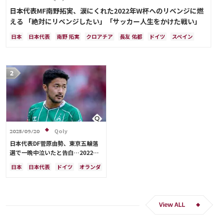
日本代表MF南野拓実、涙にくれた2022年W杯へのリベンジに燃
える 「絶対にリベンジしたい」「サッカー人生をかけた戦い」
日本
日本代表
南野 拓実
クロアチア
長友 佑都
ドイツ
スペイン
川島 永嗣
谷 晃生
吉田 麻也
谷口 彰悟
伊東 純也
Qoly
2025/09/20
日本代表DF菅原由勢、東京五輪落
選で一晩中泣いたと告白…2022年
Ｗ杯落選後には森保監督に理由を聞
日本
日本代表
ドイツ
オランダ
く「受け入れるのは難しかった」
View ALL