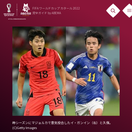
FIFA ワールドカップ カタール 2022
完全ガイド
by ABEMA
ニュース
News
出場国
Teams
日本代表
Team Japan
日程・結果
Schedule
昨シーズンにマジョルカで意気投合したイ・ガンイン（右）と久保。
ランキング
(C)Getty Images