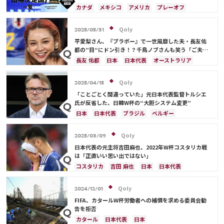
カナダ
メキシコ
アメリカ
プレーオフ
イラン
韓国
日本
ブラジル
アルゼンチン
エクアドル
オーストラリア
日本代表
Qoly
2025/05/31
平愛梨さん、『ブラボー』で一世風靡した夫・長友佑
都の”目“にドン引き！？千鳥ノブさんも笑う「ご夫人
から見ても…」
長友 佑都
日本
日本代表
オーストラリア
サディオ・マネ
Qoly
2025/04/15
「ことごとく間違っていた」元日本代表監督トルシエ
氏が反省した、日韓W杯の“大胆システム変更”
日本
日本代表
ブラジル
ベルギー
Qoly
2025/03/09
日本代表の元主将吉田麻也、2022年W杯コスタリカ戦
は「正直いい思い出ではない」
コスタリカ
吉田 麻也
日本
日本代表
メキシコ
アメリカ
山根 視来
スペイン
Qoly
2024/12/01
FIFA、カタールW杯労働者への補償を求める委員会勧
告を拒否
カタール
日本代表
日本