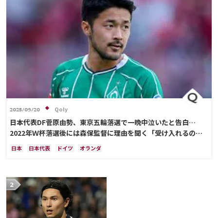
Qoly
2025/09/20
日本代表DF菅原由勢、東京五輪落選で一晩中泣いたと告白…
2022年Ｗ杯落選後には森保監督に理由を聞く「受け入れるのは
難しかった」
日本
日本代表
ドイツ
オランダ