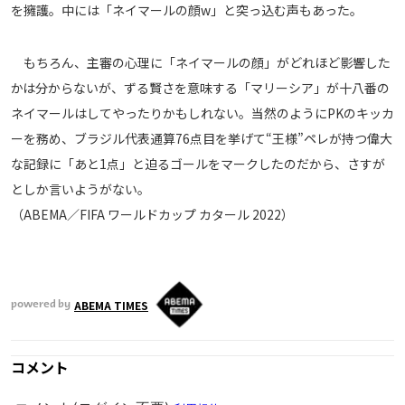
を擁護。中には「ネイマールの顔w」と突っ込む声もあった。
運営会社
ご利用にあたって
もちろん、主審の心理に「ネイマールの顔」がどれほど影響した
プライバシーポリシー
かは分からないが、ずる賢さを意味する「マリーシア」が十八番の
お問い合わせ
ネイマールはしてやったりかもしれない。当然のようにPKのキッカ
ーを務め、ブラジル代表通算76点目を挙げて“王様”ペレが持つ偉大
な記録に「あと1点」と迫るゴールをマークしたのだから、さすが
Share
としか言いようがない。
© AbemaTV. Inc. All Rights Reserved.
（ABEMA／FIFA ワールドカップ カタール 2022）
ABEMA TIMES
powered by
コメント