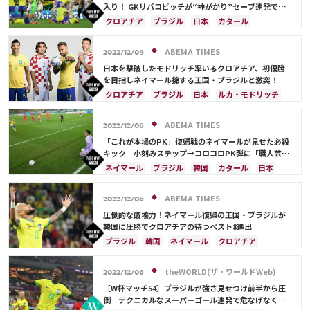
リシャルリソン
ラファエル・バラン
入り！ GKリバコビッチが“神がかり”セーブ連発で勝
機引き寄せる
クロアチア
ブラジル
日本
カタール
ネイマール
フランス
韓国
ルカ・モドリッチ
リシャルリソン
カゼミーロ
ABEMA TIMES
2022/12/09
日本を撃破したモドリッチ率いるクロアチア、初優勝
を目指しネイマール擁する王国・ブラジルと激突！
クロアチア
ブラジル
日本
ルカ・モドリッチ
ネイマール
イングランド
スペイン
カタール
ドイツ
フランス
韓国
ABEMA TIMES
2022/12/06
ビニシウス・ジュニオー
リシャルリソン
「これが本場のPK」復帰戦のネイマールが見せた必殺
カゼミーロ
キック 小刻みステップ→コロコロPK弾に「職人芸」
と称賛の声
ネイマール
ブラジル
韓国
カタール
日本
リシャルリソン
ABEMA TIMES
2022/12/06
圧倒的な破壊力！ネイマール復帰の王国・ブラジルが
韓国に圧勝でクロアチアの待つベスト8進出
ブラジル
韓国
ネイマール
クロアチア
カタール
イングランド
スペイン
フランス
日本
ビニシウス・ジュニオー
リシャルリソン
theWORLD(ザ・ワールドWeb)
2022/12/06
［W杯マッチ54］ブラジルが強さ見せつけ前半から圧
倒 テクニカルなスーパーゴール連発で危なげなくラ