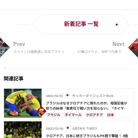
新着記事 一覧
Prev
Next
スペイン16強敗退に主将ブスケッツ
37歳ロナウド、W杯で代表での
が言葉を紡ぐ 「ツキもなかった」
地位崩壊…「誰からも望まれな
いスター」に成り下がる
関連記事
サッカーダイジェストWeb
2022/12/12
ブラジルはなぜクロアチアに敗れたのか。母国記者が
怒りの糾弾「無責任で戦い方を知らない」「ネイマー
ルは本物のリーダーになれない」【W杯】
ブラジル
ネイマール
クロアチア
日本
カタール
リオネル・メッシ
ドイツ
セルビア
スペイン
スイス
オランダ
ポルトガル
ABEMA TIMES
2022/12/10
アルゼンチン
カメルーン
韓国
日本代表
クロアチア、日本に続きブラジルもPK戦で撃破！ 4強