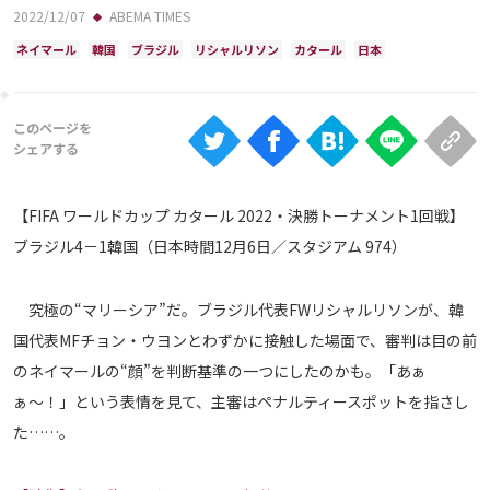
Ranking
2022/12/07
ABEMA TIMES
ネイマール
韓国
ブラジル
リシャルリソン
カタール
日本
大会について
About
視聴方法
【FIFA ワールドカップ カタール 2022・決勝トーナメント1回戦】
iOS Apps
ブラジル4－1韓国（日本時間12月6日／スタジアム 974）
Android
究極の“マリーシア”だ。ブラジル代表FWリシャルリソンが、韓
国代表MFチョン・ウヨンとわずかに接触した場面で、審判は目の前
Web
のネイマールの“顔”を判断基準の一つにしたのかも。「あぁ
ABEMAの視聴について
ぁ〜！」という表情を見て、主審はペナルティースポットを指さし
TV
た……。