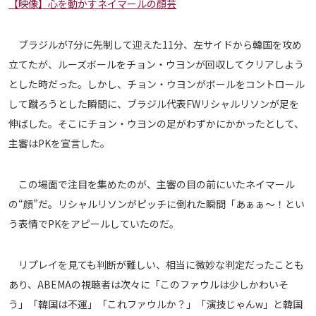
【映像】心を動かすネイマールの顔芸
メディアアライアンス
ブラジルが7分に先制して迎えた11分、左サイドから韓国を攻め
立てたが、ルーズボールをチョン・ウヨンが回収してクリアしよう
とした時だった。しかし、チョン・ウヨンがボールをコントロール
して蹴ろうとした瞬間に、ブラジル代表FWリシャルリソンが足を
伸ばした。そこにチョン・ウヨンの足がわずかにかかったとして、
主審はPKを宣言した。
この場面で注目を集めたのが、主審の目の前にいたネイマール
の“顔”だ。リシャルリソンがピッチに倒れた瞬間「あぁぁ〜！とい
う表情でPKをアピールしていたのだ。
リプレイを見ても判断が難しい、相当に微妙な判定だったことも
あり、ABEMAの視聴者は次々に「このファウルは少しかわいそ
う」「韓国は不運」「これファウルか？」「演技じゃんw」と韓国