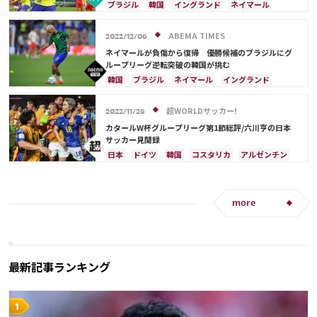
ウンド16を突破
ブラジル
韓国
イングランド
ネイマール
リシャルリソン
スペイン
フランス
クロアチア
日本
カタール
サウジアラビア
ABEMA TIMES
2022/12/06
ドイツ
メキシコ
ソン・フンミン
ネイマールが負傷から復帰 優勝候補のブラジルにグ
ハフィーニャ
ダニエウ・アウベス
ループリーグ逆転突破の韓国が挑む
韓国
ブラジル
ネイマール
イングランド
カタール
スペイン
ソン・フンミン
リシャルリソン
フランス
サウジアラビア
超WORLDサッカー!
2022/11/26
ドイツ
セルビア
ポルトガル
日本
カタールW杯グループリーグ第1節総評/六川亨の日本
ガブリエウ・ジェズス
カゼミーロ
サッカー見聞録
日本
ドイツ
韓国
コスタリカ
アルゼンチン
スペイン
オーストラリア
カタール
フランス
イングランド
ブラジル
メキシコ
長友 佑都
リオネル・メッシ
相馬 勇紀
伊藤 洋輝
イラン
more
サウジアラビア
ポーランド
プレーオフ
エクアドル
浅野 拓磨
上田 綺世
久保 建英
ネイマール
鎌田 大地
ペドリ
リシャルリソン
カリム・ベンゼマ
酒井 宏樹
前田 大然
最新記事ランキング