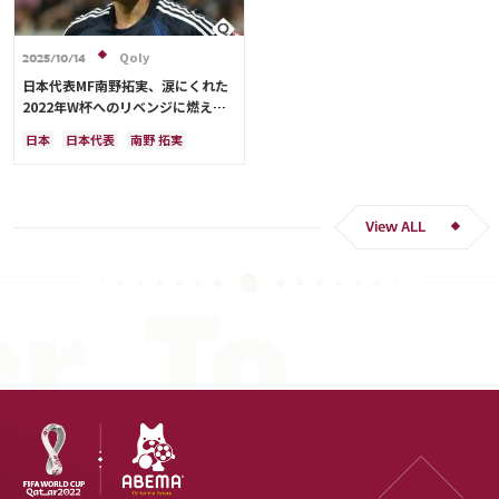
Qoly
2025/10/14
日本代表MF南野拓実、涙にくれた
2022年W杯へのリベンジに燃える
「絶対にリベンジしたい」「サッカ
日本
日本代表
南野 拓実
ー人生をかけた戦い」
クロアチア
長友 佑都
ドイツ
スペイン
川島 永嗣
谷 晃生
吉田 麻也
谷口 彰悟
伊東 純也
View ALL