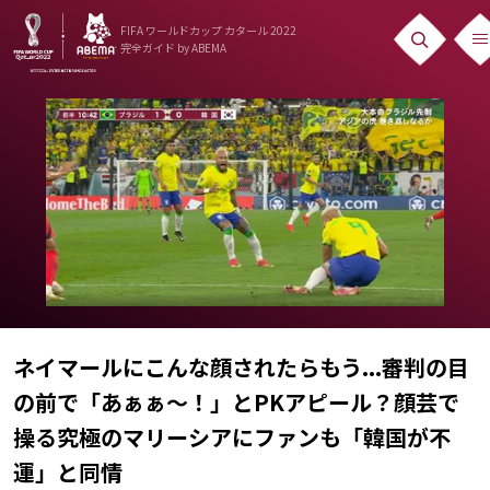
FIFA ワールドカップ カタール 2022
完全ガイド
by ABEMA
ニュース
News
出場国
Teams
日本代表
Team Japan
ネイマールにこんな顔されたらもう...審判の目
日程・結果
の前で「あぁぁ〜！」とPKアピール？顔芸で
Schedule
操る究極のマリーシアにファンも「韓国が不
ランキング
運」と同情