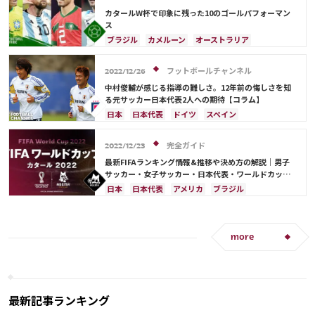
コスタリカ
相馬 勇紀
サウジアラビア
韓国
田中 碧
カタールW杯で印象に残った10のゴールパフォーマン
古橋 亨梧
町野 修斗
ドイツ
スペイン
ス
クロアチア
エクアドル
ウルグアイ
カナダ
ブラジル
カメルーン
オーストラリア
メキシコ
オーストラリア
コスタリカ
キリアン・ムバッペ
スイス
アルゼンチン
吉田 麻也
佐々木 翔
山根 視来
守田 英正
スペイン
フランス
オランダ
エクアドル
フットボールチャンネル
2022/12/26
前田 大然
遠藤 航
カタール
イラン
ガーナ
モロッコ
リオネル・メッシ
中村俊輔が感じる指導の難しさ。12年前の悔しさを知
セルビア
ガーナ
カメルーン
谷 晃生
ジャック・グリーリッシュ
イングランド
る元サッカー日本代表2人への期待【コラム】
長友 佑都
植田 直通
久保 建英
酒井 宏樹
アクラフ・ハキミ
カタール
イラン
日本
日本代表
ドイツ
スペイン
板倉 滉
冨安 健洋
ポルトガル
韓国
リシャルリソン
ドイツ
オーストラリア
長友 佑都
フランス
日本
C・ロナウド
クロアチア
オランダ
韓国
三笘 薫
前田 大然
完全ガイド
2022/12/23
最新FIFAランキング情報&推移や決め方の解説｜男子
サッカー・女子サッカー・日本代表・ワールドカップ
出場国を網羅
日本
日本代表
アメリカ
ブラジル
オーストラリア
イラン
フランス
韓国
ドイツ
ベルギー
クロアチア
スイス
イングランド
アルゼンチン
ガーナ
more
デンマーク
セルビア
スペイン
オランダ
ポーランド
ポルトガル
エクアドル
ウルグアイ
カナダ
メキシコ
セネガル
カメルーン
モロッコ
ウェールズ
コスタリカ
最新記事ランキング
カタール
サウジアラビア
中山 雄太