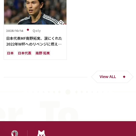
Qoly
2025/10/14
日本代表MF南野拓実、涙にくれた
2022年W杯へのリベンジに燃える
「絶対にリベンジしたい」「サッカ
日本
日本代表
南野 拓実
ー人生をかけた戦い」
クロアチア
長友 佑都
ドイツ
スペイン
川島 永嗣
谷 晃生
吉田 麻也
谷口 彰悟
伊東 純也
View ALL