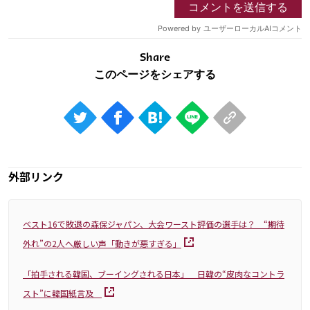
Share
外部リンク
ベスト16で敗退の森保ジャパン、大会ワースト評価の選手は？ “期待
外れ”の2人へ厳しい声「動きが悪すぎる」
「拍手される韓国、ブーイングされる日本」 日韓の“皮肉なコントラ
スト”に韓国紙言及