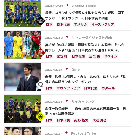
サウジアラビア
メキシコ
アメリカ
フランス
ABEMA TIMES
2024/10/29
イングランド
日本
カナダ
韓国
セルビア
最新FIFAランキング情報&推移や決め方の解説｜男子
スイス
オーストラリア
カタール
ウェールズ
サッカー・女子サッカーの日本代表を網羅
日本
日本代表
アメリカ
オーストラリア
サウジアラビア
ブラジル
アルゼンチン
カタール
イラン
韓国
ドイツ
スペイン
サッカーダイジェストWeb
2022/12/30
フランス
ベルギー
スイス
イングランド
英紙が「W杯の活躍で飛躍が見込まれる選手」を32か
オランダ
ポルトガル
デンマーク
セルビア
国から一人ずつ選出！日本代表から選ばれたのは、堂
安や三笘ではなく…
クロアチア
ポーランド
エクアドル
日本
堂安 律
日本代表
三笘 薫
スペイン
ウルグアイ
カナダ
メキシコ
ガーナ
田中 碧
ドイツ
カタール
クロアチア
イラン
セネガル
カメルーン
モロッコ
ウェールズ
サウジアラビア
デンマーク
セルビア
Qoly
2022/12/28
コスタリカ
フランス
ベルギー
スイス
イングランド
森保一監督は2億円に？カタールW杯、伝えられた「監
オランダ
ポーランド
ポルトガル
ブラジル
督の給与額ランキング」がこれ
アルゼンチン
エクアドル
ウルグアイ
カナダ
日本
サウジアラビア
日本代表
カタール
メキシコ
ガーナ
セネガル
カメルーン
イラン
ドイツ
デンマーク
セルビア
モロッコ
韓国
アメリカ
ウェールズ
スペイン
フランス
ベルギー
クロアチア
サッカーキング
2022/12/28
オーストラリア
コスタリカ
ケイラー・ナバス
スイス
イングランド
オランダ
ポーランド
森保一監督続投！ 過去4年間の日本代表戦績一覧 勝
サルダル・アズムン
ポルトガル
ブラジル
アルゼンチン
率69.8％は歴代最高
エクアドル
ウルグアイ
カナダ
メキシコ
日本
日本代表
南野 拓実
大迫 勇也
ガーナ
セネガル
カメルーン
モロッコ
韓国
伊東 純也
鎌田 大地
アメリカ
浅野 拓磨
アメリカ
ウェールズ
オーストラリア
三笘 薫
堂安 律
ブラジル
原口 元気
Football Tribe
2022/12/27