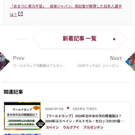
「あまりに実力不足」 森保ジャパン、英記者が断罪した日本人選手
は？
新着記事 一覧
Prev
Next
ワールドカップ決勝戦はアルゼンチ
［W杯マッチ62］ジャンピング
ンvsフランスに！ メッシ初の栄冠
ボレーであっさりとモロッコか
か、史上3カ国目の連覇か
らゴール奪う フランスは2大
会連続ファイナル進出。連覇な
ら史上3カ国目の快挙
関連記事
ABEMA TIMES
2025/07/03
【ワールドカップ】2026年北中米の次の開催国は？
2030年はスペイン・ポルトガル・モロッコの3か国共
催！ ウルグアイ・アルゼンチン・パラグアイでも限定
スペイン
ウルグアイ
アルゼンチン
開催
ポルトガル
モロッコ
ブラジル
ドイツ