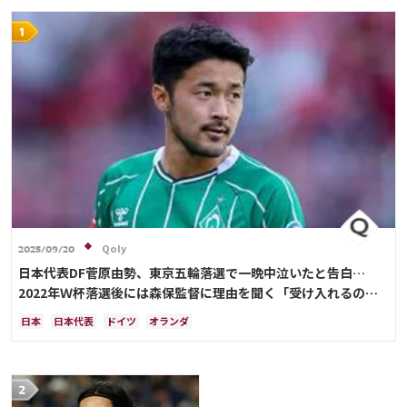
Qoly
2025/09/20
日本代表DF菅原由勢、東京五輪落選で一晩中泣いたと告白…
2022年Ｗ杯落選後には森保監督に理由を聞く「受け入れるのは
難しかった」
日本
日本代表
ドイツ
オランダ