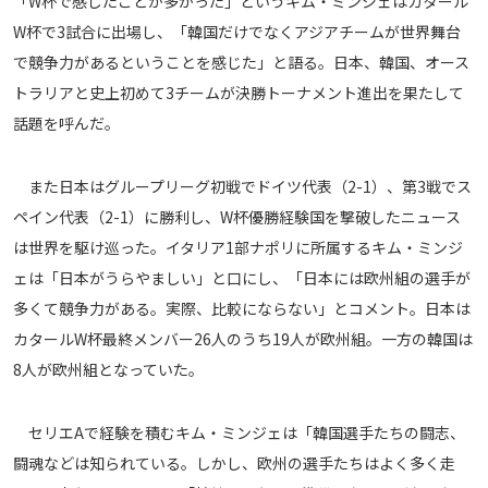
「W杯で感じたことが多かった」というキム・ミンジェはカタール
メディアアライアンス
W杯で3試合に出場し、「韓国だけでなくアジアチームが世界舞台
で競争力があるということを感じた」と語る。日本、韓国、オース
トラリアと史上初めて3チームが決勝トーナメント進出を果たして
話題を呼んだ。
また日本はグループリーグ初戦でドイツ代表（2-1）、第3戦でス
ペイン代表（2-1）に勝利し、W杯優勝経験国を撃破したニュース
は世界を駆け巡った。イタリア1部ナポリに所属するキム・ミンジ
ェは「日本がうらやましい」と口にし、「日本には欧州組の選手が
多くて競争力がある。実際、比較にならない」とコメント。日本は
カタールW杯最終メンバー26人のうち19人が欧州組。一方の韓国は
8人が欧州組となっていた。
セリエAで経験を積むキム・ミンジェは「韓国選手たちの闘志、
闘魂などは知られている。しかし、欧州の選手たちはよく多く走