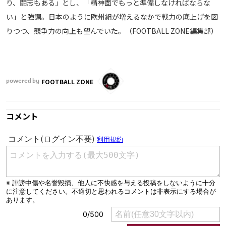
り、闘志もある」とし、「精神面でもっと準備しなければならな
運営会社
い」と強調。日本のように欧州組が増えるなかで戦力の底上げを図
ご利用にあたって
りつつ、競争力の向上も望んでいた。（FOOTBALL ZONE編集部）
プライバシーポリシー
お問い合わせ
FOOTBALL ZONE
powered by
Share
© AbemaTV. Inc. All Rights Reserved.
コメント