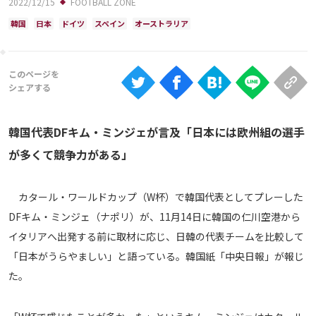
2022/12/15
FOOTBALL ZONE
Ranking
韓国
日本
ドイツ
スペイン
オーストラリア
大会について
About
視聴方法
韓国代表DFキム・ミンジェが言及「日本には欧州組の選手
iOS Apps
が多くて競争力がある」
Android
カタール・ワールドカップ（W杯）で韓国代表としてプレーした
DFキム・ミンジェ（ナポリ）が、11月14日に韓国の仁川空港から
Web
イタリアへ出発する前に取材に応じ、日韓の代表チームを比較して
ABEMAの視聴について
「日本がうらやましい」と語っている。韓国紙「中央日報」が報じ
TV
た。