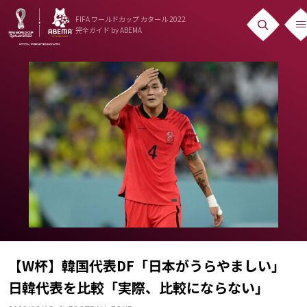
FIFA ワールドカップ カタール 2022
完全ガイド
by ABEMA
ニュース
News
出場国
Teams
日本代表
Team Japan
日程・結果
Schedule
【W杯】韓国代表DF「日本がうらやましい」
日韓代表を比較「実際、比較にならない」
ランキング