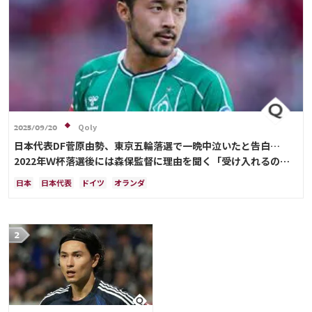
Qoly
2025/09/20
日本代表DF菅原由勢、東京五輪落選で一晩中泣いたと告白…
2022年Ｗ杯落選後には森保監督に理由を聞く「受け入れるのは
難しかった」
日本
日本代表
ドイツ
オランダ