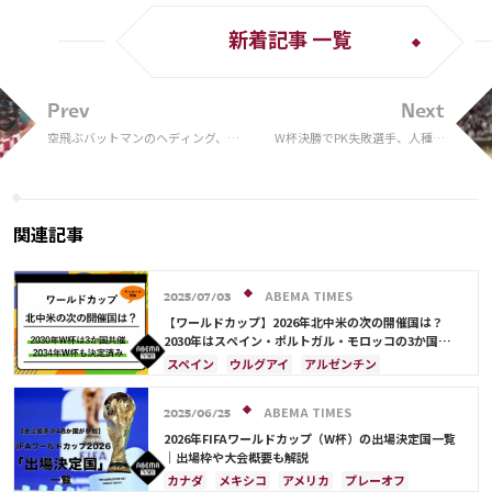
新着記事 一覧
Prev
Next
空飛ぶバットマンのヘディング、フ
W杯決勝でPK失敗選手、人種差
ランス代表MFの鳥肌ミドル カター
別の標的に…バイエルンが抗議
ルW杯注目シーンから選んだ芸術点
声明
の高い種類別ベストゴール
関連記事
ABEMA TIMES
2025/07/03
【ワールドカップ】2026年北中米の次の開催国は？
2030年はスペイン・ポルトガル・モロッコの3か国共
催！ ウルグアイ・アルゼンチン・パラグアイでも限定
スペイン
ウルグアイ
アルゼンチン
開催
ポルトガル
モロッコ
ブラジル
ドイツ
サウジアラビア
メキシコ
アメリカ
フランス
ABEMA TIMES
2025/06/25
イングランド
日本
カナダ
韓国
セルビア
2026年FIFAワールドカップ（W杯）の出場決定国一覧
スイス
オーストラリア
カタール
ウェールズ
｜出場枠や大会概要も解説
カナダ
メキシコ
アメリカ
プレーオフ