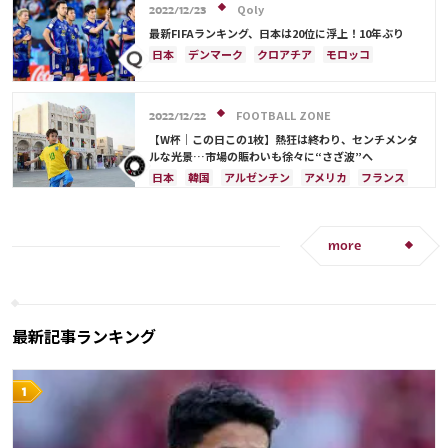
アメリカ
ウェールズ
オーストラリア
ドイツ
ベルギー
クロアチア
スイス
Qoly
2022/12/23
コスタリカ
イングランド
アルゼンチン
ガーナ
最新FIFAランキング、日本は20位に浮上！10年ぶり
デンマーク
セルビア
スペイン
オランダ
日本
デンマーク
クロアチア
モロッコ
ポーランド
ポルトガル
エクアドル
オーストラリア
日本代表
イラン
ドイツ
ウルグアイ
カナダ
メキシコ
セネガル
セルビア
スペイン
フランス
ベルギー
カメルーン
モロッコ
ウェールズ
コスタリカ
FOOTBALL ZONE
スイス
イングランド
オランダ
ポーランド
2022/12/22
カタール
サウジアラビア
中山 雄太
ポルトガル
ブラジル
アルゼンチン
【W杯｜この日この1枚】熱狂は終わり、センチメンタ
ルな光景…市場の賑わいも徐々に“さざ波”へ
ウルグアイ
カナダ
メキシコ
セネガル
韓国
日本
韓国
アルゼンチン
アメリカ
フランス
アメリカ
ウェールズ
ブラジル
カナダ
メキシコ
リオネル・メッシ
ネイマール
more
最新記事ランキング