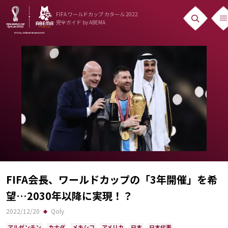
FIFA ワールドカップ カタール 2022
完全ガイド
by ABEMA
ニュース
News
出場国
Teams
日本代表
Team Japan
日程・結果
FIFA会長、ワールドカップの「3年開催」を希
望…2030年以降に実現！？
Schedule
2022/12/20
Qoly
ランキング
アルゼンチン
カナダ
メキシコ
アメリカ
日本
日本代表