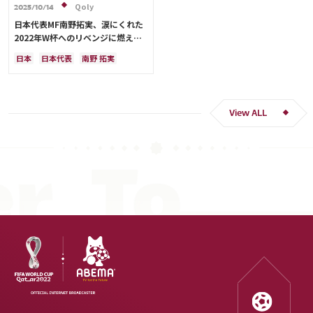
Qoly
2025/10/14
日本代表MF南野拓実、涙にくれた
2022年W杯へのリベンジに燃える
「絶対にリベンジしたい」「サッカ
日本
日本代表
南野 拓実
ー人生をかけた戦い」
クロアチア
長友 佑都
ドイツ
スペイン
川島 永嗣
谷 晃生
吉田 麻也
谷口 彰悟
伊東 純也
View ALL