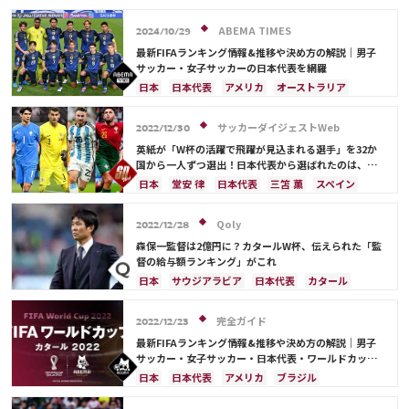
イラン
韓国
日本
ブラジル
アルゼンチン
エクアドル
オーストラリア
日本代表
ABEMA TIMES
2024/10/29
最新FIFAランキング情報&推移や決め方の解説｜男子
サッカー・女子サッカーの日本代表を網羅
日本
日本代表
アメリカ
オーストラリア
サウジアラビア
ブラジル
アルゼンチン
カタール
イラン
韓国
ドイツ
スペイン
サッカーダイジェストWeb
2022/12/30
フランス
ベルギー
スイス
イングランド
英紙が「W杯の活躍で飛躍が見込まれる選手」を32か
オランダ
ポルトガル
デンマーク
セルビア
国から一人ずつ選出！日本代表から選ばれたのは、堂
安や三笘ではなく…
クロアチア
ポーランド
エクアドル
日本
堂安 律
日本代表
三笘 薫
スペイン
ウルグアイ
カナダ
メキシコ
ガーナ
田中 碧
ドイツ
カタール
クロアチア
イラン
セネガル
カメルーン
モロッコ
ウェールズ
サウジアラビア
デンマーク
セルビア
Qoly
2022/12/28
コスタリカ
フランス
ベルギー
スイス
イングランド
森保一監督は2億円に？カタールW杯、伝えられた「監
オランダ
ポーランド
ポルトガル
ブラジル
督の給与額ランキング」がこれ
アルゼンチン
エクアドル
ウルグアイ
カナダ
日本
サウジアラビア
日本代表
カタール
メキシコ
ガーナ
セネガル
カメルーン
イラン
ドイツ
デンマーク
セルビア
モロッコ
韓国
アメリカ
ウェールズ
スペイン
フランス
ベルギー
クロアチア
完全ガイド
2022/12/23
オーストラリア
コスタリカ
ケイラー・ナバス
スイス
イングランド
オランダ
ポーランド
最新FIFAランキング情報&推移や決め方の解説｜男子
サルダル・アズムン
ポルトガル
ブラジル
アルゼンチン
サッカー・女子サッカー・日本代表・ワールドカップ
出場国を網羅
エクアドル
ウルグアイ
カナダ
メキシコ
日本
日本代表
アメリカ
ブラジル
ガーナ
セネガル
カメルーン
モロッコ
韓国
オーストラリア
イラン
フランス
韓国