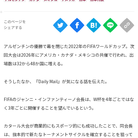
Ranking
大会について
About
アルゼンチンの優勝で幕を閉じた2022年のFIFAワールドカップ。次
視聴方法
回大会は2026年にアメリカ・カナダ・メキシコの共催で行われ、出
場数は32から48か国に増える。
iOS Apps
そうしたなか、『Daily Mail』が気になる話を伝えた。
Android
FIFAのジャンニ・インファンティーノ会長は、W杯を4年ごとではな
Web
く3年ごとに開催することを望んでいるという。
ABEMAの視聴について
TV
カタール大会が商業的にもスポーツ的にも成功したことで、同会長
は、抜本的で新たなトーナメントサイクルを確立することを狙って