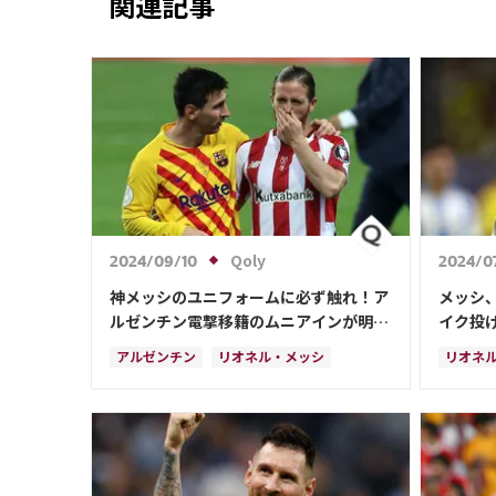
関連記事
Qoly
2024/09/10
2024/0
神メッシのユニフォームに必ず触れ！ア
メッシ
ルゼンチン電撃移籍のムニアインが明か
イク投
す秘話 「王者のオーラを…」
後のダ
アルゼンチン
リオネル・メッシ
リオネ
スペイン
アメリ