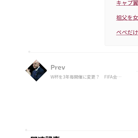
キャプ
祖父を女
ペペだけ
Prev
W杯を3年毎開催に変更？ FIFA会長
が検討、史上初の冬開催は前例打破の
布石か