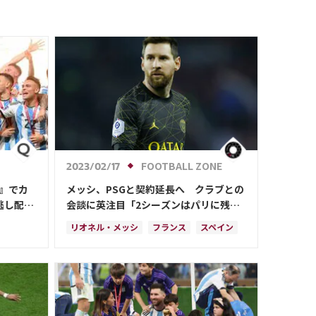
FOOTBALL ZONE
2023/02/17
A』でカ
メッシ、PSGと契約延長へ クラブとの
逃し配
会談に英注目「2シーズンはパリに残る
見込み」
リオネル・メッシ
フランス
スペイン
アルゼンチン
アメリカ
ランス