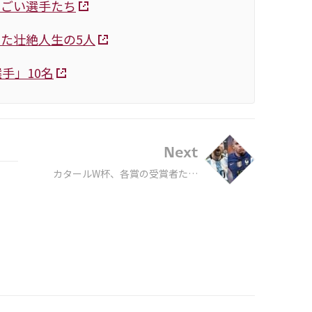
すごい選手たち
た壮絶人生の5人
手」10名
Next
カタールW杯、各賞の受賞者たち
まとめ