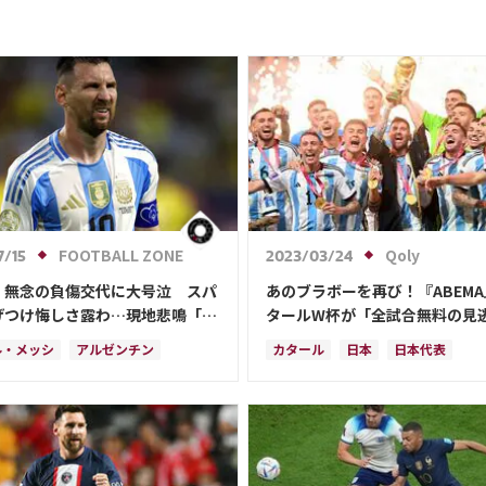
FOOTBALL ZONE
Qoly
7/15
2023/03/24
、無念の負傷交代に大号泣 スパ
あのブラボーを再び！『ABEM
げつけ悔しさ露わ…現地悲鳴「最
タールW杯が「全試合無料の見
ンスが怪我」
信」
ル・メッシ
アルゼンチン
カタール
日本
日本代表
カ
日本
スペイン
リオネル・メッシ
アルゼンチン
三笘 薫
ドイツ
スペイン
フ
長友 佑都
吉田 麻也
浅野 拓磨
堂安 律