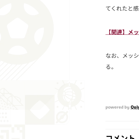
てくれたと感
【関連】メッ
なお、メッシ
る。
powered by
Qol