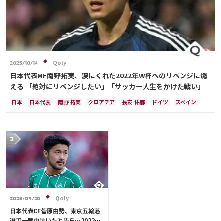
Qoly
2025/10/14
日本代表MF南野拓実、涙にくれた2022年W杯へのリベンジに燃
える 「絶対にリベンジしたい」「サッカー人生をかけた戦い」
日本
日本代表
南野 拓実
クロアチア
長友 佑都
ドイツ
スペイン
川島 永嗣
谷 晃生
吉田 麻也
谷口 彰悟
伊東 純也
Qoly
2025/09/20
日本代表DF菅原由勢、東京五輪落
選で一晩中泣いたと告白…2022年