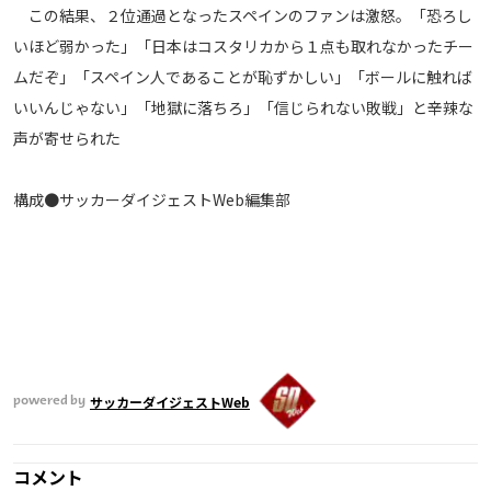
この結果、２位通過となったスペインのファンは激怒。「恐ろし
運営会社
いほど弱かった」「日本はコスタリカから１点も取れなかったチー
ご利用にあたって
ムだぞ」「スペイン人であることが恥ずかしい」「ボールに触れば
プライバシーポリシー
いいんじゃない」「地獄に落ちろ」「信じられない敗戦」と辛辣な
お問い合わせ
声が寄せられた
構成●サッカーダイジェストWeb編集部
Share
© AbemaTV. Inc. All Rights Reserved.
サッカーダイジェストWeb
powered by
コメント