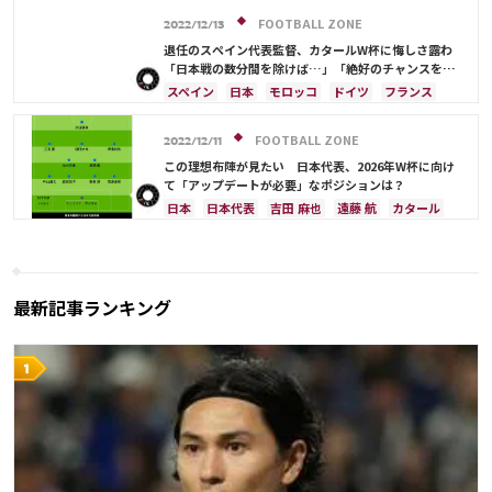
コスタリカ
長友 佑都
久保 建英
堂安 律
FOOTBALL ZONE
2022/12/13
前田 大然
退任のスペイン代表監督、カタールW杯に悔しさ露わ
「日本戦の数分間を除けば…」「絶好のチャンスを逃
した」
スペイン
日本
モロッコ
ドイツ
フランス
クロアチア
アルゼンチン
コスタリカ
日本代表
田中 碧
堂安 律
FOOTBALL ZONE
2022/12/11
この理想布陣が見たい 日本代表、2026年W杯に向け
て「アップデートが必要」なポジションは？
日本
日本代表
吉田 麻也
遠藤 航
カタール
ドイツ
スペイン
シュミット・ダニエル
長友 佑都
酒井 宏樹
クロアチア
イングランド
カナダ
メキシコ
アメリカ
川島 永嗣
コスタリカ
権田 修一
佐々木 翔
山根 視来
最新記事ランキング
中山 雄太
伊東 純也
守田 英正
三笘 薫
上田 綺世
田中 碧
久保 建英
鎌田 大地
板倉 滉
堂安 律
前田 大然
冨安 健洋
伊藤 洋輝
町野 修斗