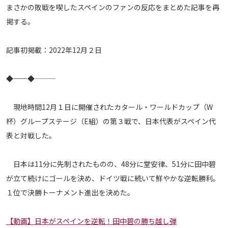
まさかの敗戦を喫したスペインのファンの反応をまとめた記事を再
メディアアライアンス
掲する。
記事初掲載：2022年12月２日
―――◆――◆―――
現地時間12月１日に開催されたカタール・ワールドカップ（W
杯）グループステージ（E組）の第３戦で、日本代表がスペイン代
表と対戦した。
日本は11分に先制されたものの、48分に堂安律、51分に田中碧
が立て続けにゴールを決め、ドイツ戦に続いて鮮やかな逆転勝利。
１位で決勝トーナメント進出を決めた。
【動画】日本がスペインを逆転！田中碧の勝ち越し弾