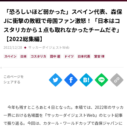
Ranking
「恐ろしいほど弱かった」スペイン代表、森保
大会について
Jに衝撃の敗戦で母国ファン激怒！「日本はコ
About
スタリカから１点も取れなかったチームだぞ」
【2022総集編】
視聴方法
2022/12/28
サッカーダイジェストWeb
スペイン
日本
コスタリカ
田中 碧
ドイツ
日本代表
堂安 律
iOS Apps
Android
Web
ABEMAの視聴について
今年も残すところあと４日となった。本稿では、2022年のサッカ
TV
ー界における名場面を『サッカーダイジェストWeb』のヒット記事
で振り返る。今回は、カタール・ワールドカップで森保ジャパンに