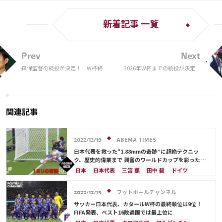
新着記事 一覧
Prev
Next
森保監督の続投が決定！ W杯終了
2026年W杯までの続投が決定…
後の指揮官継続は日本代表史上初…
森保監督「非常に光栄な気持ち
第2章突入へ
と、身の引き締まる思い」
関連記事
ABEMA TIMES
2022/12/19
日本代表を救った“1.88mmの奇跡”に超絶テクニッ
ク、歴史的偉業まで 興奮のワールドカップを彩った全
172ゴール
日本
日本代表
三笘 薫
田中 碧
ドイツ
カタール
スペイン
ブラジル
コスタリカ
リシャルリソン
セルビア
ポルトガル
フットボールチャンネル
2022/12/19
アルゼンチン
ガーナ
C・ロナウド
堂安 律
サッカー日本代表、カタールW杯の最終順位は9位！
前田 大然
FIFA発表、ベスト16敗退国では最上位に