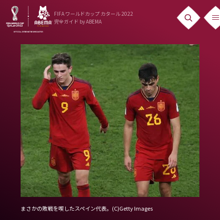
FIFA ワールドカップ カタール 2022
完全ガイド
by ABEMA
ニュース
News
出場国
Teams
日本代表
Team Japan
日程・結果
Schedule
ランキング
まさかの敗戦を喫したスペイン代表。(C)Getty Images