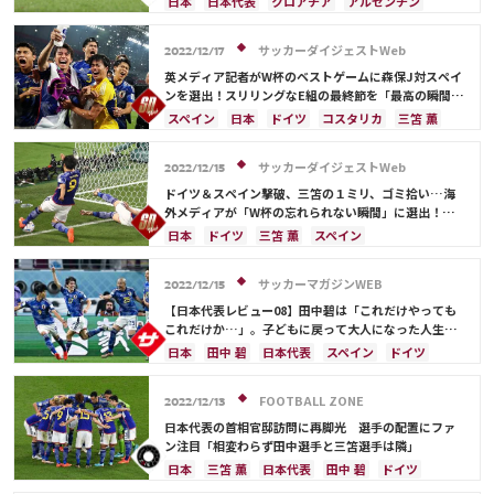
日本
日本代表
クロアチア
アルゼンチン
ドイツ
スペイン
カタール
イラン
サウジアラビア
フランス
モロッコ
韓国
サッカーダイジェストWeb
2022/12/17
オーストラリア
コスタリカ
デンマーク
英メディア記者がW杯のベストゲームに森保J対スペイ
セルビア
ベルギー
スイス
イングランド
ンを選出！スリリングなE組の最終節を「最高の瞬間」
に推す声も「日本がおとぎ話のような結末」【W杯】
オランダ
ポーランド
ポルトガル
ブラジル
スペイン
日本
ドイツ
コスタリカ
三笘 薫
エクアドル
ウルグアイ
カナダ
メキシコ
田中 碧
カタール
フランス
クロアチア
ガーナ
セネガル
カメルーン
アメリカ
アルゼンチン
モロッコ
堂安 律
サッカーダイジェストWeb
2022/12/15
ウェールズ
三笘 薫
田中 碧
ドイツ＆スペイン撃破、三笘の１ミリ、ゴミ拾い…海
外メディアが「W杯の忘れられない瞬間」に選出！
「日本のファンはすべての人の心を掴んだ」
日本
ドイツ
三笘 薫
スペイン
サウジアラビア
アルゼンチン
韓国
田中 碧
ベルギー
ブラジル
カメルーン
モロッコ
サッカーマガジンWEB
2022/12/15
オーストラリア
コスタリカ
日本代表
【日本代表レビュー08】田中碧は「これだけやっても
C・ロナウド
ソン・フンミン
これだけか…」。子どもに戻って大人になった人生を
変えた日々
日本
田中 碧
日本代表
スペイン
ドイツ
クロアチア
三笘 薫
川島 永嗣
コスタリカ
長友 佑都
吉田 麻也
FOOTBALL ZONE
2022/12/13
日本代表の首相官邸訪問に再脚光 選手の配置にファ
ン注目「相変わらず田中選手と三笘選手は隣」
日本
三笘 薫
日本代表
田中 碧
ドイツ
スペイン
吉田 麻也
南野 拓実
クロアチア