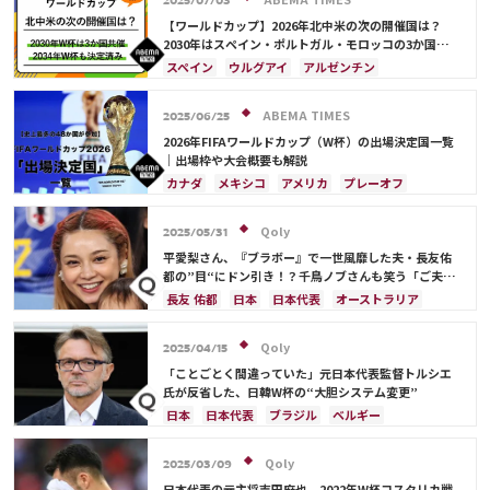
2025/07/03
【ワールドカップ】2026年北中米の次の開催国は？
2030年はスペイン・ポルトガル・モロッコの3か国共
催！ ウルグアイ・アルゼンチン・パラグアイでも限定
スペイン
ウルグアイ
アルゼンチン
開催
ポルトガル
モロッコ
ブラジル
ドイツ
サウジアラビア
メキシコ
アメリカ
フランス
ABEMA TIMES
2025/06/25
イングランド
日本
カナダ
韓国
セルビア
2026年FIFAワールドカップ（W杯）の出場決定国一覧
スイス
オーストラリア
カタール
ウェールズ
｜出場枠や大会概要も解説
カナダ
メキシコ
アメリカ
プレーオフ
イラン
韓国
日本
ブラジル
アルゼンチン
エクアドル
オーストラリア
日本代表
Qoly
2025/05/31
平愛梨さん、『ブラボー』で一世風靡した夫・長友佑
都の”目“にドン引き！？千鳥ノブさんも笑う「ご夫人
から見ても…」
長友 佑都
日本
日本代表
オーストラリア
サディオ・マネ
Qoly
2025/04/15
「ことごとく間違っていた」元日本代表監督トルシエ
氏が反省した、日韓W杯の“大胆システム変更”
日本
日本代表
ブラジル
ベルギー
Qoly
2025/03/09
日本代表の元主将吉田麻也、2022年W杯コスタリカ戦