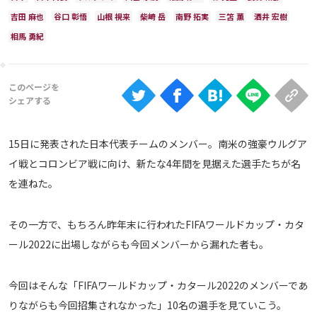
Ranking
吉田 麻也
谷口 彰悟
山根 視来
柴崎 岳
南野 拓実
三笘 薫
酒井 宏樹
大会について
相馬 勇紀
About
視聴方法
15日に発表された日本代表チームのメンバー。南米の強豪ウルグア
iOS Apps
イ戦とコロンビア戦に向け、新たな4年間を見据えた選手たちが名
を連ねた。
Android
その一方で、もちろん昨年末に行われたFIFAワールドカップ・カタ
Web
ール2022に出場しながらも今回メンバーから漏れた者も。
ABEMAの視聴について
TV
今回はそんな「FIFAワールドカップ・カタール2022のメンバーであ
りながらも今回招集されなかった」10名の選手を見ていこう。