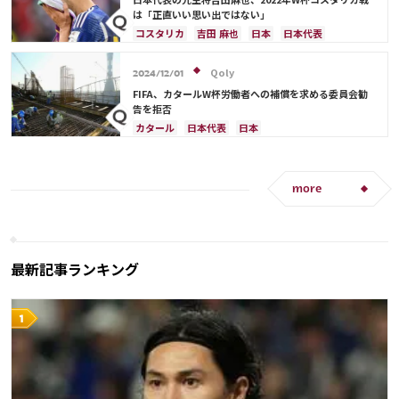
は「正直いい思い出ではない」
コスタリカ
吉田 麻也
日本
日本代表
メキシコ
アメリカ
山根 視来
スペイン
Qoly
2024/12/01
FIFA、カタールW杯労働者への補償を求める委員会勧
告を拒否
カタール
日本代表
日本
more
最新記事ランキング