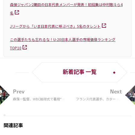
森保ジャパン2期目の日本代表メンバーが発表！初招集は中村敬斗ら4
名
Jリーグから「いま日本代表に呼ぶべき」5名のタレント
この選手たちも忘れるな！U-20日本人選手の市場価値ランキング
TOP10
新着記事 一覧
Prev
Next
森保一監督、WBC始球式で着用“侍
フランス代表選手、カタールW
ジャパンユニ”ネーム表記が話題
杯の報酬は「一人7000万円」だ
「天才」「センスある」
った
関連記事