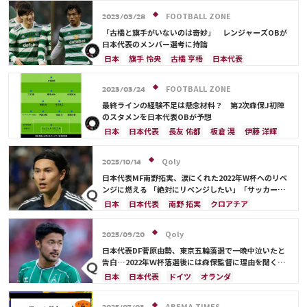
FOOTBALL ZONE
2023/03/28
「古橋と旗手がいないのは奇妙」 レンジャーズOBが
日本代表のメンバー選考に持論
日本
旗手 怜央
古橋 亨梧
日本代表
前田 大然
スペイン
ウルグアイ
川島 永嗣
権田 修一
谷 晃生
長友 佑都
吉田 麻也
FOOTBALL ZONE
2023/03/24
谷口 彰悟
山根 視来
柴崎 岳
南野 拓実
最終ラインの経験不足は懸念材料？ 第2次森保J初陣
酒井 宏樹
相馬 勇紀
のスタメンを日本代表OBが予想
日本
日本代表
長友 佑都
板倉 滉
伊藤 洋輝
ベルギー
ウルグアイ
川島 永嗣
権田 修一
シュミット・ダニエル
谷 晃生
吉田 麻也
Qoly
2025/10/14
谷口 彰悟
山根 視来
柴崎 岳
伊東 純也
日本代表MF南野拓実、涙にくれた2022年W杯へのリベ
南野 拓実
守田 英正
三笘 薫
上田 綺世
ンジに燃える 「絶対にリベンジしたい」「サッカー人
生をかけた戦い」
鎌田 大地
酒井 宏樹
冨安 健洋
遠藤 航
日本
日本代表
南野 拓実
クロアチア
相馬 勇紀
長友 佑都
ドイツ
スペイン
川島 永嗣
谷 晃生
吉田 麻也
谷口 彰悟
伊東 純也
Qoly
2025/09/20
日本代表DF菅原由勢、東京五輪落選で一晩中泣いたと
告白…2022年Ｗ杯落選後には森保監督に理由を聞く
「受け入れるのは難しかった」
日本
日本代表
ドイツ
オランダ
ABEMA TIMES