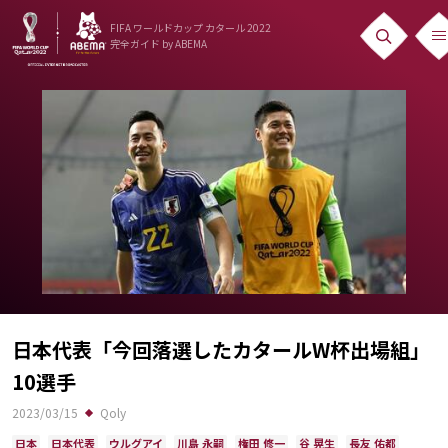
FIFA ワールドカップ カタール 2022
完全ガイド
by ABEMA
ニュース
News
出場国
Teams
日本代表
Team Japan
日程・結果
日本代表「今回落選したカタールW杯出場組」
10選手
Schedule
2023/03/15
Qoly
ランキング
日本
日本代表
ウルグアイ
川島 永嗣
権田 修一
谷 晃生
長友 佑都