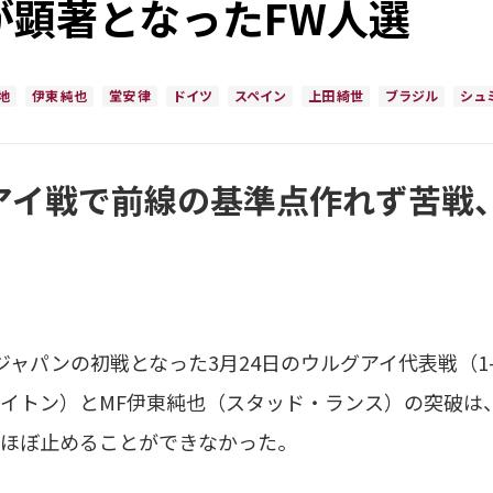
が顕著となったFW人選
地
伊東 純也
堂安 律
ドイツ
スペイン
上田 綺世
ブラジル
シュ
アイ戦で前線の基準点作れず苦戦
ャパンの初戦となった3月24日のウルグアイ代表戦（1
イトン）とMF伊東純也（スタッド・ランス）の突破は
ほぼ止めることができなかった。