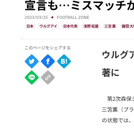
宣言も…ミスマッチ
2023/03/25
FOOTBALL ZONE
日本
ウルグアイ
日本代表
浅野 拓磨
三笘 薫
鎌田 大
ウルグ
著に
第2次森保ジ
三笘薫（ブラ
の状態では、