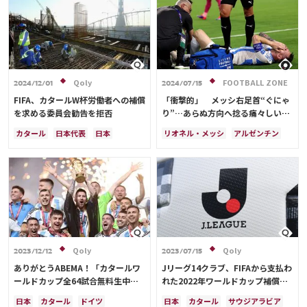
サウジアラビア
メキシコ
エクアドル
オーストラリア
アメリカ
フランス
日本代表
イングランド
日本
カナダ
韓国
セルビア
スイス
オーストラリア
カタール
ウェールズ
Qoly
FOOTBALL ZONE
2024/12/01
2024/07/15
FIFA、カタールW杯労働者への補償
「衝撃的」 メッシ右足首“ぐにゃ
を求める委員会勧告を拒否
り”…あらぬ方向へ捻る痛々しい瞬
間に海外震撼「恐ろしい」
カタール
日本代表
日本
リオネル・メッシ
アルゼンチン
アメリカ
エクアドル
Qoly
Qoly
2023/12/12
2023/07/15
ありがとうABEMA！「カタールワ
Jリーグ14クラブ、FIFAから支払わ
ールドカップ全64試合無料生中
れた2022年ワールドカップ補償金
継」が史上最多、計13部門のアウ
額一覧
日本
カタール
ドイツ
日本
カタール
サウジアラビア
ォードを受賞