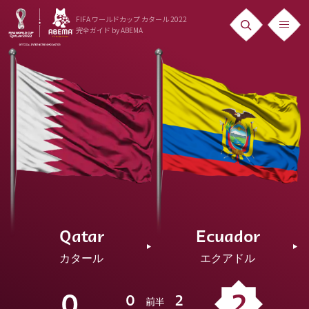
FIFA ワールドカップ カタール 2022
完全ガイド
by ABEMA
ニュース
News
出場国
Teams
日本代表
Team Japan
Qatar
Ecuador
日程・結果
カタール
エクアドル
Schedule
ランキング
0
2
0
2
前半