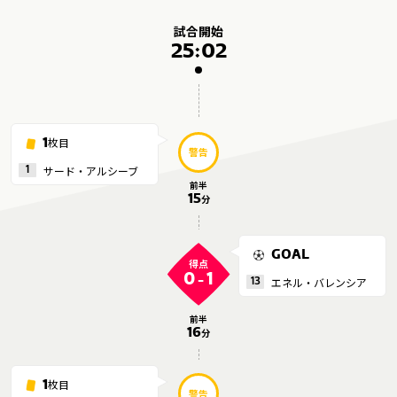
メディアアライアンス
試合開始
25:02
枚目
1
警告
サード・アルシーブ
1
前半
15
分
GOAL
得点
0
1
-
エネル・バレンシア
13
前半
16
分
枚目
1
警告