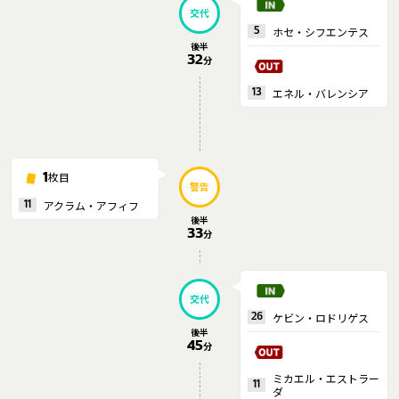
交代
ホセ・シフエンテス
5
後半
32
分
エネル・バレンシア
13
枚目
1
警告
アクラム・アフィフ
11
後半
33
分
交代
ケビン・ロドリゲス
26
後半
45
分
ミカエル・エストラー
11
ダ