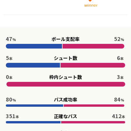
47
52
ボール支配率
%
%
5
6
シュート数
本
本
0
3
枠内シュート数
本
本
80
84
パス成功率
%
%
351
412
正確なパス
本
本