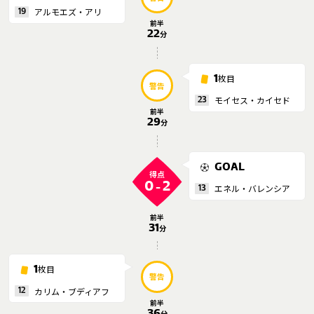
アルモエズ・アリ
19
運営会社
前半
22
分
ご利用にあたって
プライバシーポリシー
枚目
1
お問い合わせ
警告
モイセス・カイセド
23
前半
29
分
Share
© AbemaTV. Inc. All Rights Reserved.
GOAL
得点
0
2
-
エネル・バレンシア
13
前半
31
分
枚目
1
警告
カリム・ブディアフ
12
前半
36
分