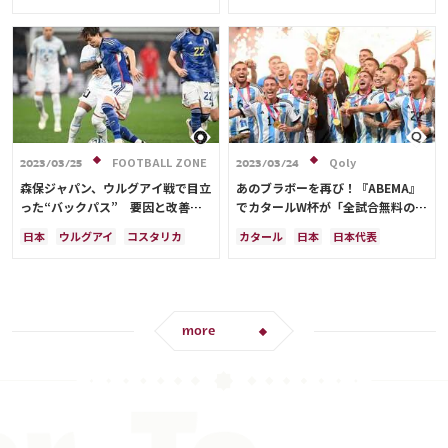
スペイン
コスタリカ
日本代表
韓国
オーストラリア
日本代表
酒井 宏樹
FOOTBALL ZONE
Qoly
2023/03/25
2023/03/24
森保ジャパン、ウルグアイ戦で目立
あのブラボーを再び！『ABEMA』
った“バックパス” 要因と改善点
でカタールW杯が「全試合無料の見
は？
逃し配信」
日本
ウルグアイ
コスタリカ
カタール
日本
日本代表
カタール
ドイツ
スペイン
リオネル・メッシ
アルゼンチン
シュミット・ダニエル
浅野 拓磨
三笘 薫
ドイツ
スペイン
鎌田 大地
板倉 滉
遠藤 航
フランス
長友 佑都
吉田 麻也
伊藤 洋輝
浅野 拓磨
堂安 律
more