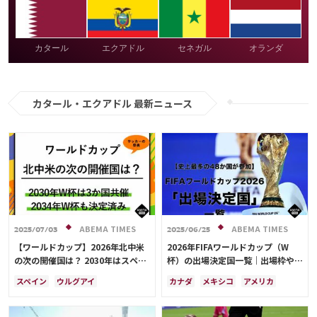
カタール
エクアドル
セネガル
オランダ
カタール・エクアドル 最新ニュース
ABEMA TIMES
ABEMA TIMES
2025/07/03
2025/06/25
【ワールドカップ】2026年北中米
2026年FIFAワールドカップ（W
の次の開催国は？ 2030年はスペイ
杯）の出場決定国一覧｜出場枠や大
ン・ポルトガル・モロッコの3か国
会概要も解説
スペイン
ウルグアイ
カナダ
メキシコ
アメリカ
共催！ ウルグアイ・アルゼンチ
アルゼンチン
ポルトガル
プレーオフ
イラン
韓国
日本
ン・パラグアイでも限定開催
モロッコ
ブラジル
ドイツ
ブラジル
アルゼンチン