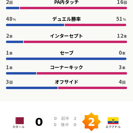
2
16
PA内タッチ
回
回
48
51
デュエル勝率
％
％
2
12
インターセプト
本
本
1
0
セーブ
本
本
1
3
コーナーキック
本
本
3
4
オフサイド
回
回
前半
0
2
0
2
後半
0
0
カタール
エクアドル