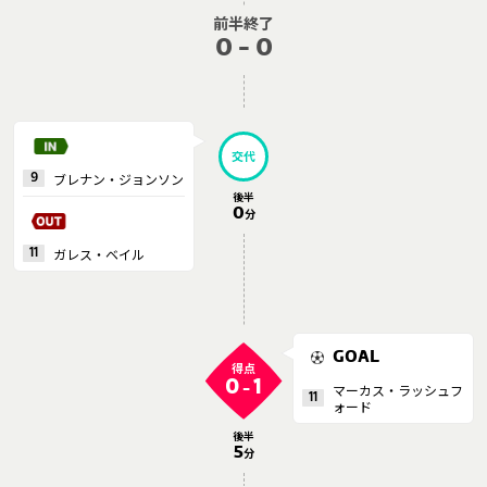
前半終了
運営会社
0 - 0
ご利用にあたって
プライバシーポリシー
お問い合わせ
交代
ブレナン・ジョンソン
9
後半
Share
0
分
© AbemaTV. Inc. All Rights Reserved.
ガレス・ベイル
11
GOAL
得点
0
1
-
マーカス・ラッシュフ
11
ォード
後半
5
分