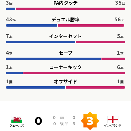
3
35
PA内タッチ
回
回
43
56
デュエル勝率
％
％
7
5
インターセプト
本
本
4
1
セーブ
本
本
1
6
コーナーキック
本
本
1
1
オフサイド
回
回
前半
0
0
0
3
後半
0
3
ウェールズ
イングランド