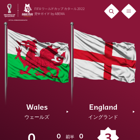
FIFA ワールドカップ カタール 2022
完全ガイド
by ABEMA
ニュース
News
出場国
Teams
日本代表
Team Japan
Wales
England
日程・結果
ウェールズ
イングランド
Schedule
ランキング
0
3
0
0
前半