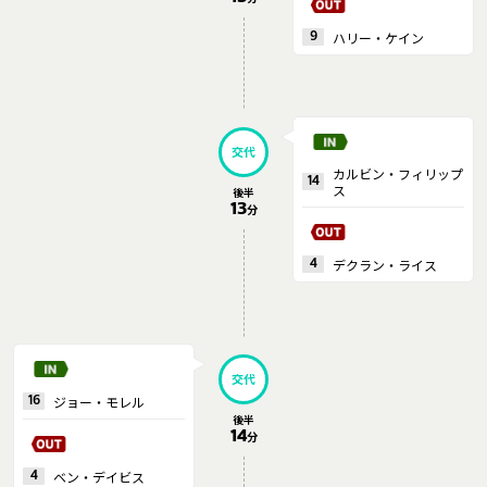
ハリー・ケイン
9
交代
カルビン・フィリップ
14
ス
後半
13
分
デクラン・ライス
4
交代
ジョー・モレル
16
後半
14
分
ベン・デイビス
4