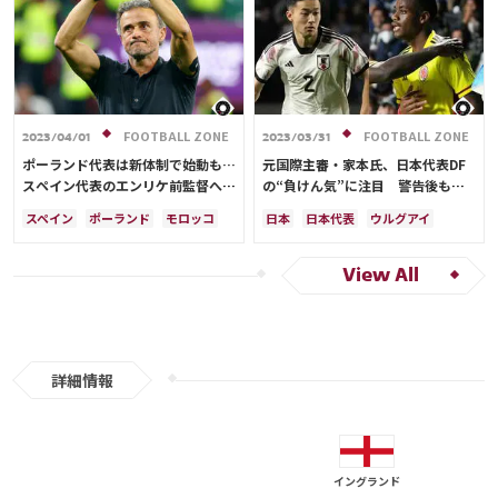
サウジアラビア
クロアチア
イングランド
オランダ
ポルトガル
モロッコ
FOOTBALL ZONE
FOOTBALL ZONE
2023/04/01
2023/03/31
ポーランド代表は新体制で始動も…
元国際主審・家本氏、日本代表DF
スペイン代表のエンリケ前監督への
の“負けん気”に注目 警告後も激
就任オファーが発覚
しく守備…「闘争心むき出しだっ
スペイン
ポーランド
モロッコ
日本
日本代表
ウルグアイ
た」
ドイツ
イングランド
イングランド
久保 建英
ポルトガル
日本
コスタリカ
View All
詳細情報
イングランド