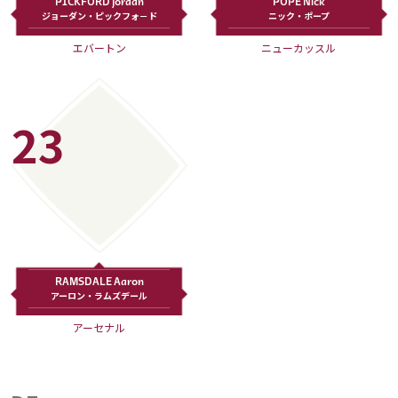
PICKFORD Jordan
POPE Nick
ジョーダン・ピックフォ－ド
ニック・ポープ
運営会社
エバートン
ニューカッスル
ご利用にあたって
プライバシーポリシー
お問い合わせ
23
Share
© AbemaTV. Inc. All Rights Reserved.
RAMSDALE Aaron
アーロン・ラムズデール
アーセナル