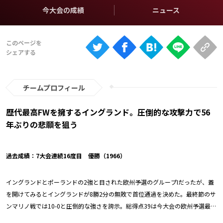
Ranking
今大会の成績
ニュース
大会について
About
視聴方法
チームプロフィール
iOS Apps
歴代最高FWを擁するイングランド。圧倒的な攻撃力で56
年ぶりの悲願を狙う
Android
過去成績：7大会連続16度目 優勝（1966）
Web
ABEMAの視聴について
イングランドとポーランドの2強と目された欧州予選のグループIだったが、蓋
TV
を開けてみるとイングランドが8勝2分の無敗で首位通過を決めた。最終節のサ
ンマリノ戦では10-0と圧倒的な強さを誇示。総得点39は今大会の欧州予選最多
ゴール数だった。