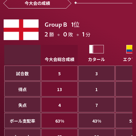
今大会の成績
位
Group B
1
勝
敗
分
2
0
1
今大会総合成績
カタール
エクア
試合数
5
3
3
得点
13
1
4
失点
4
7
3
ボール支配率
63%
43%
53