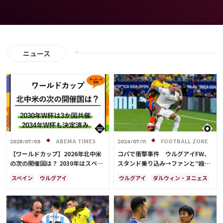
ニュース
ABEMA TIMES
FOOTBALL ZONE
2025/07/03
2024/07/11
【ワールドカップ】2026年北中米
コパで衝撃事件 ウルグアイFW、
の次の開催国は？ 2030年はスペイ
スタンド乗り込み→ファンと“殴り
ン・ポルトガル・モロッコの3か国
合い”に海外騒然「大規模な乱闘」
スペイン
ウルグアイ
ウルグアイ
ダルウィン・ヌニェス
共催！ ウルグアイ・アルゼンチ
アルゼンチン
ポルトガル
アメリカ
イングランド
ン・パラグアイでも限定開催
モロッコ
ブラジル
ドイツ
ブラジル
アルゼンチン
サウジアラビア
メキシコ
アメリカ
フランス