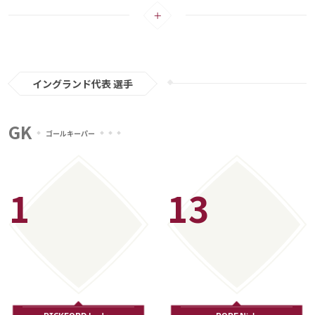
チームをけん引するのは、サンマリノ戦でも4ゴールを挙げたハリー・ケイ
メディアアライアンス
ン。プレミアリーグ王者、マンチェスター・シティで活躍するラヒーム・スタ
ーリングやフィル・フォーデン、ジャック・グリーリッシュ、カイル・ウォー
カーらも名を連ねている。
その他にも、リヴァプールの主軸であるアレクサンダー・アーノルドをはじ
め、まるで“プレミアリーグ・オールスター”のようなメンバー構成は世界中の
イングランド代表 選手
フットボールファンの胸を熱くさせる。歴代でも最高クラスと言える戦力を携
えて臨む今大会。サッカーの母国が1966年大会以来となる世界一を本気で狙い
GK
注目選手：ハリー・ケイン（トッテナム ）
にいく。
ゴールキーパー
ハリー・ケインは、圧倒的な得点力を誇るストライカーだ。代表チームで積み
上げたゴール数は50点。今大会期間中にウェイン・ルーニー氏が持つイングラ
1
13
ンド最多得点記録の53点の更新が期待されている。
シュート精度と長身を生かしたヘディング技術に優れ、どんな状況でもゴール
を奪える。加えて、味方を生かすプレーも得意であり、ポストプレーも武器の
一つだ。2020-2021シーズンのプレミアリーグでは、自身3度目の得点王に輝
くと同時に、アシスト王も獲得。1993-1994シーズンのアンディ・コール氏以
カタールの地で“ハリケーン”を巻き起こし、母国を56年ぶりの優勝へと導ける
来、史上2人目の偉業を成し遂げた。
か。