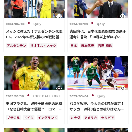
イングランド
日本
カナダ
韓国
セルビア
スイス
オーストラリア
カタール
ウェールズ
Qoly
Qoly
2024/06/02
2024/02/28
メッシに教えた！アルゼンチン代表
吉田麻也、日本代表森保監督の選手
GK、2022年W杯決勝のPK戦秘話を
選考に言及 「30歳以上がほぼいな
明かす 「レオ、ストップアンドゴ
くなった」
アルゼンチン
リオネル・メッシ
日本
日本代表
吉田 麻也
ーだ」
イングランド
日本
フランス
ソン・フンミン
韓国
遠藤 航
日本代表
ドイツ
イラン
イングランド
冨安 健洋
FOOTBALL ZONE
Qoly
2023/10/30
2023/09/04
王国ブラジル、W杯予選敗退の危機
バスケW杯、今大会の8強が決定！
→なぜ日韓大会で優勝？ ロマーリ
サッカーW杯8強との被りはなんと
オVSロナウド論争の賭けに勝った
ゼロ…決勝は9/10
ブラジル
ドイツ
イングランド
カナダ
アメリカ
セルビア
スコラリ采配の妙【コラム】
ポルトガル
ウルグアイ
日本
スペイン
ブラジル
日本
ドイツ
フランス
アルゼンチン