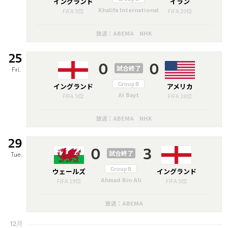
イングランド
イラン
Khalifa International
FIFA 5位
FIFA 20位
放送：ABEMA NHK
25
0
0
試合終了
Fri.
イングランド
Group B
アメリカ
Al Bayt
FIFA 5位
FIFA 16位
放送：ABEMA NHK
29
0
3
試合終了
Tue.
ウェールズ
Group B
イングランド
Ahmad Bin Ali
FIFA 19位
FIFA 5位
放送：ABEMA
12月