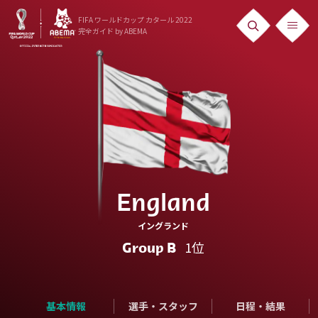
FIFA ワールドカップ カタール 2022
完全ガイド
by ABEMA
ニュース
News
出場国
Teams
日本代表
England
Team Japan
イングランド
日程・結果
1位
Group B
Schedule
ランキング
基本情報
選手・スタッフ
日程・結果