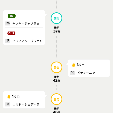
交代
ヤフヤ・ジャブラヌ
26
後半
37
分
ソフィアン・ブファル
17
枚目
1
警告
ビティーニャ
16
後半
42
分
枚目
1
警告
ワリド・シェディラ
21
後半
46
分