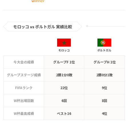
モロッコ vs ポルトガル 実績比較
モロッコ
ポルトガル
今大会の成績
グループF 1位
グループH 1位
グループステージ成績
2勝1分0敗
2勝0分1敗
FIFAランク
22位
9位
W杯出場回数
6回
8回
W杯最高成績
ベスト16
4位