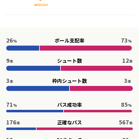
26
73
ボール支配率
%
%
9
12
シュート数
本
本
3
3
枠内シュート数
本
本
71
85
パス成功率
%
%
176
567
正確なパス
本
本