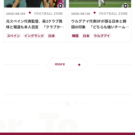
FOOTBALL ZONE
FOOTBALL ZONE
2023/03/30
2023/03/28
元スペイン代表監督、英2クラブ興
ウルグアイ代表DFが語る日本と韓
味と報道も本人否定 「クラブから
国の印象 「どちらも強いチーム
オファーは受けていない」
だ」とリスペクトも指摘した両国
スペイン
イングランド
日本
韓国
日本
ウルグアイ
の“違い”とは？
モロッコ
日本代表
日本代表
ポルトガル
守田 英正
more