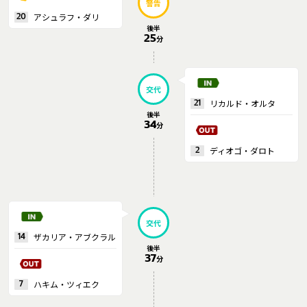
警告
アシュラフ・ダリ
20
後半
25
分
交代
リカルド・オルタ
21
後半
34
分
ディオゴ・ダロト
2
交代
ザカリア・アブクラル
14
後半
37
分
ハキム・ツィエク
7