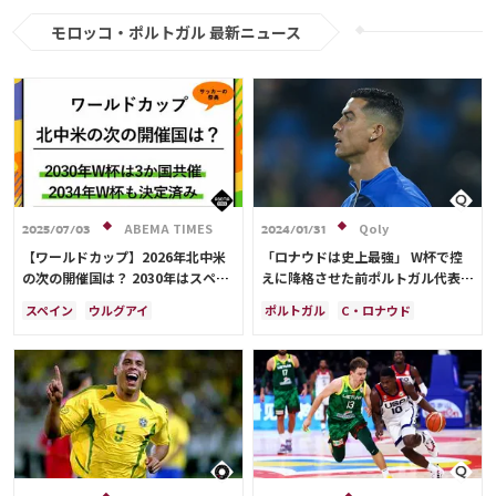
モロッコ・ポルトガル 最新ニュース
ABEMA TIMES
Qoly
2025/07/03
2024/01/31
【ワールドカップ】2026年北中米
「ロナウドは史上最強」 W杯で控
の次の開催国は？ 2030年はスペイ
えに降格させた前ポルトガル代表監
ン・ポルトガル・モロッコの3か国
督が誉めちぎる
スペイン
ウルグアイ
ポルトガル
C・ロナウド
共催！ ウルグアイ・アルゼンチ
アルゼンチン
ポルトガル
スイス
ポーランド
ン・パラグアイでも限定開催
モロッコ
ブラジル
ドイツ
サウジアラビア
メキシコ
アメリカ
フランス
イングランド
日本
カナダ
韓国
セルビア
スイス
オーストラリア
カタール
ウェールズ