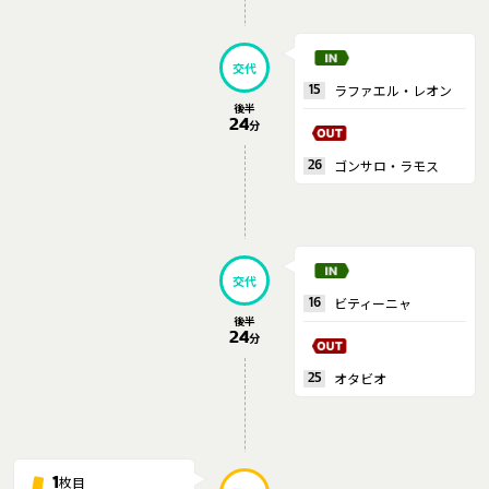
交代
ラファエル・レオン
15
後半
24
分
ゴンサロ・ラモス
26
交代
ビティーニャ
16
後半
24
分
オタビオ
25
枚目
1