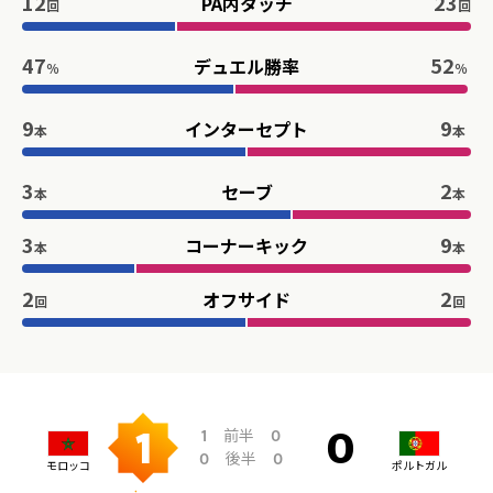
12
23
PA内タッチ
回
回
47
52
デュエル勝率
％
％
9
9
インターセプト
本
本
3
2
セーブ
本
本
3
9
コーナーキック
本
本
2
2
オフサイド
回
回
前半
1
0
1
0
後半
0
0
モロッコ
ポルトガル