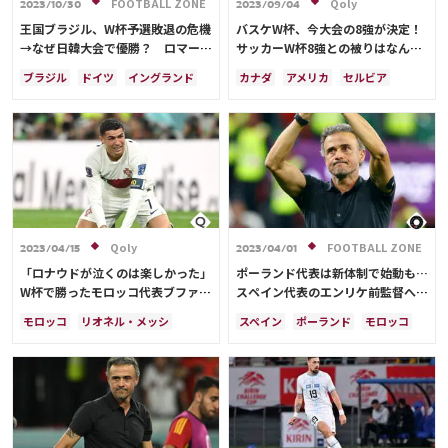
FOOTBALL ZONE
Qoly
2023/10/30
2023/09/04
王国ブラジル、W杯予選敗退の危機
バスケW杯、今大会の8強が決定！
→なぜ日韓大会で優勝？ ロマーリ
サッカーW杯8強との被りはなんと
オVSロナウド論争の賭けに勝った
ゼロ…決勝は9/10
ブラジル
ドイツ
イングランド
カナダ
アメリカ
セルビア
スコラリ采配の妙【コラム】
ポルトガル
ウルグアイ
日本
スペイン
ブラジル
日本
ドイツ
フランス
アルゼンチン
サウジアラビア
クロアチア
イングランド
オランダ
ポルトガル
モロッコ
Qoly
FOOTBALL ZONE
2023/04/15
2023/04/01
「ロナウドが泣くのは楽しかった」
ポーランド代表は新体制で始動も…
W杯で勝ったモロッコ代表ブファル
スペイン代表のエンリケ前監督への
が言い放つ
就任オファーが発覚
モロッコ
リオネル・メッシ
スペイン
ポーランド
モロッコ
ポルトガル
吉田 麻也
ドイツ
イングランド
C・ロナウド
ポルトガル
日本
コスタリカ