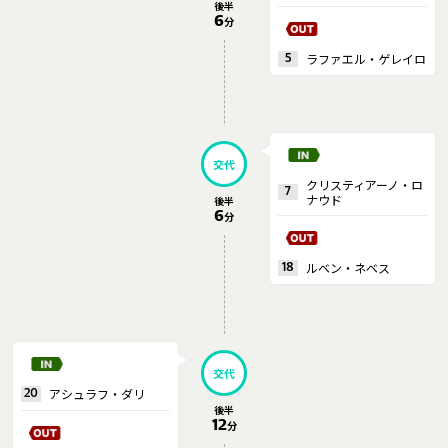
後半
6
分
運営会社
ご利用にあたって
ラファエル・ゲレイロ
5
プライバシーポリシー
お問い合わせ
交代
クリスティアーノ・ロ
Share
7
ナウド
後半
6
分
© AbemaTV. Inc. All Rights Reserved.
ルベン・ネベス
18
交代
アシュラフ・ダリ
20
後半
12
分