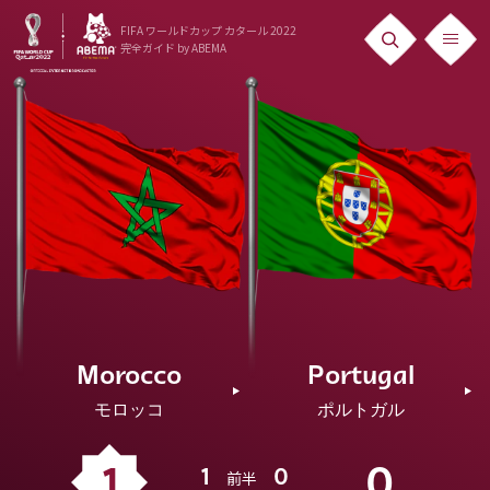
FIFA ワールドカップ カタール 2022
完全ガイド
by ABEMA
ニュース
News
出場国
Teams
日本代表
Team Japan
Morocco
Portugal
日程・結果
モロッコ
ポルトガル
Schedule
ランキング
1
0
1
0
前半