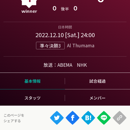
Ranking
0
0
後半
大会について
About
日本時間
2022.12.10 [Sat.] 24:00
Al Thumama
準々決勝3
視聴方法
iOS Apps
放送：ABEMA NHK
Android
基本情報
試合経過
Web
スタッツ
メンバー
ABEMAの視聴について
TV