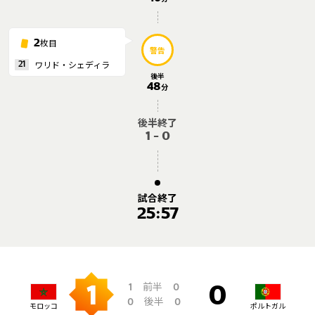
枚目
2
警告
ワリド・シェディラ
21
後半
48
分
後半終了
1 - 0
試合終了
25:57
前半
1
0
1
0
後半
0
0
モロッコ
ポルトガル