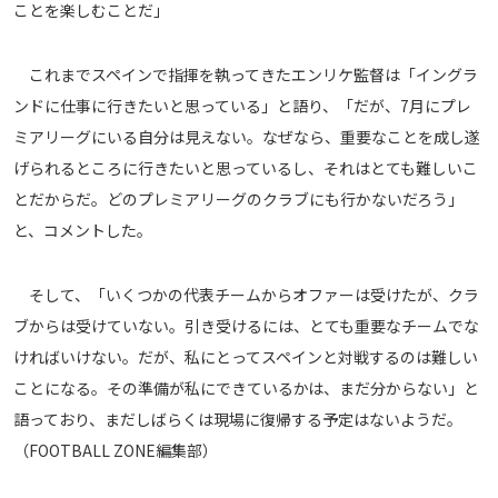
ことを楽しむことだ」
運営会社
ご利用にあたって
これまでスペインで指揮を執ってきたエンリケ監督は「イングラ
プライバシーポリシー
ンドに仕事に行きたいと思っている」と語り、「だが、7月にプレ
お問い合わせ
ミアリーグにいる自分は見えない。なぜなら、重要なことを成し遂
げられるところに行きたいと思っているし、それはとても難しいこ
とだからだ。どのプレミアリーグのクラブにも行かないだろう」
Share
と、コメントした。
© AbemaTV. Inc. All Rights Reserved.
そして、「いくつかの代表チームからオファーは受けたが、クラ
ブからは受けていない。引き受けるには、とても重要なチームでな
ければいけない。だが、私にとってスペインと対戦するのは難しい
ことになる。その準備が私にできているかは、まだ分からない」と
語っており、まだしばらくは現場に復帰する予定はないようだ。
（FOOTBALL ZONE編集部）