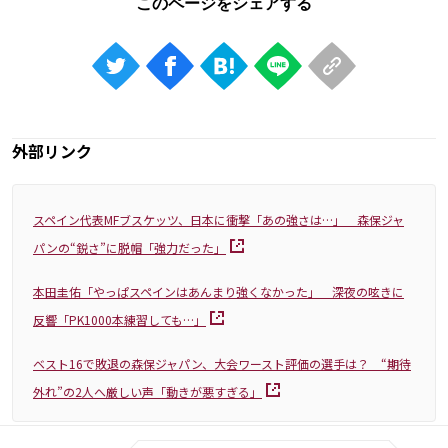
外部リンク
スペイン代表MFブスケッツ、日本に衝撃「あの強さは…」 森保ジャ
パンの“鋭さ”に脱帽「強力だった」
本田圭佑「やっぱスペインはあんまり強くなかった」 深夜の呟きに
反響「PK1000本練習しても…」
ベスト16で敗退の森保ジャパン、大会ワースト評価の選手は？ “期待
外れ”の2人へ厳しい声「動きが悪すぎる」