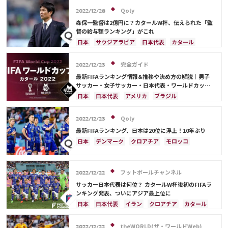
セネガル
カメルーン
モロッコ
ウェールズ
サウジアラビア
デンマーク
セルビア
Qoly
2022/12/28
コスタリカ
フランス
ベルギー
スイス
イングランド
森保一監督は2億円に？カタールW杯、伝えられた「監
オランダ
ポーランド
ポルトガル
ブラジル
督の給与額ランキング」がこれ
アルゼンチン
エクアドル
ウルグアイ
カナダ
日本
サウジアラビア
日本代表
カタール
メキシコ
ガーナ
セネガル
カメルーン
イラン
ドイツ
デンマーク
セルビア
モロッコ
韓国
アメリカ
ウェールズ
スペイン
フランス
ベルギー
クロアチア
完全ガイド
2022/12/23
オーストラリア
コスタリカ
ケイラー・ナバス
スイス
イングランド
オランダ
ポーランド
最新FIFAランキング情報&推移や決め方の解説｜男子
サルダル・アズムン
ポルトガル
ブラジル
アルゼンチン
サッカー・女子サッカー・日本代表・ワールドカップ
出場国を網羅
エクアドル
ウルグアイ
カナダ
メキシコ
日本
日本代表
アメリカ
ブラジル
ガーナ
セネガル
カメルーン
モロッコ
韓国
オーストラリア
イラン
フランス
韓国
アメリカ
ウェールズ
オーストラリア
ドイツ
ベルギー
クロアチア
スイス
Qoly
2022/12/23
コスタリカ
イングランド
アルゼンチン
ガーナ
最新FIFAランキング、日本は20位に浮上！10年ぶり
デンマーク
セルビア
スペイン
オランダ
日本
デンマーク
クロアチア
モロッコ
ポーランド
ポルトガル
エクアドル
オーストラリア
日本代表
イラン
ドイツ
ウルグアイ
カナダ
メキシコ
セネガル
セルビア
スペイン
フランス
ベルギー
カメルーン
モロッコ
ウェールズ
コスタリカ
フットボールチャンネル
スイス
イングランド
オランダ
ポーランド
2022/12/22
カタール
サウジアラビア
中山 雄太
ポルトガル
ブラジル
アルゼンチン
サッカー日本代表は何位？ カタールW杯後初のFIFAラ
ンキング発表、ついにアジア最上位に
ウルグアイ
カナダ
メキシコ
セネガル
韓国
日本
日本代表
イラン
クロアチア
カタール
アメリカ
ウェールズ
フランス
ベルギー
ブラジル
アルゼンチン
モロッコ
オーストラリア
サウジアラビア
theWORLD(ザ・ワールドWeb)
2022/12/22