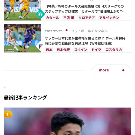
ドイツ
デンマーク
スペイン
スイス
［特集／W杯カタール大会総集編 03］4大リーグでの
イングランド
オランダ
ポルトガル
ステップアップは確実 カタールで“価値爆上がり”の
11人
ウルグアイ
メキシコ
セネガル
韓国
カタール
三笘 薫
クロアチア
アルゼンチン
アメリカ
三笘 薫
田中 碧
日本
イングランド
堂安 律
オランダ
モロッコ
日本代表
守田 英正
フットボールチャンネル
2022/12/22
リオネル・メッシ
ドイツ
スペイン
スイス
サッカー日本代表が主導権を握るには？ ボール非保持
ポーランド
ポルトガル
エクアドル
セネガル
時に必要な戦術的な共通理解【W杯総括後編】
コスタリカ
C・ロナウド
カリム・ベンゼマ
日本
日本代表
スペイン
ドイツ
コスタリカ
メンフィス・デパイ
伊藤 洋輝
サウジアラビア
イングランド
ブラジル
モロッコ
守田 英正
三笘 薫
鎌田 大地
サディオ・マネ
堂安 律
遠藤 航
more
最新記事ランキング