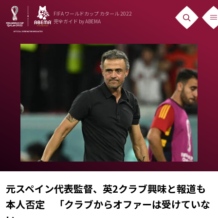
FIFA ワールドカップ カタール 2022
完全ガイド
by ABEMA
ニュース
News
出場国
Teams
日本代表
Team Japan
日程・結果
Schedule
元スペイン代表監督、英2クラブ興味と報道も
本人否定 「クラブからオファーは受けていな
ランキング