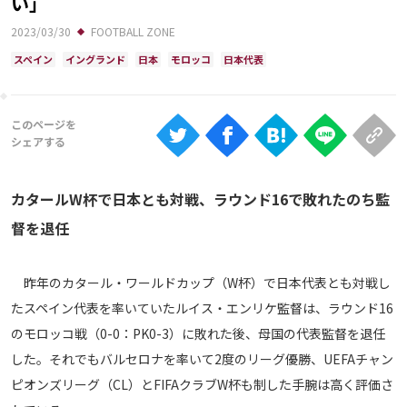
い」
Ranking
2023/03/30
FOOTBALL ZONE
大会について
スペイン
イングランド
日本
モロッコ
日本代表
About
視聴方法
iOS Apps
カタールW杯で日本とも対戦、ラウンド16で敗れたのち監
督を退任
Android
昨年のカタール・ワールドカップ（W杯）で日本代表とも対戦し
Web
たスペイン代表を率いていたルイス・エンリケ監督は、ラウンド16
ABEMAの視聴について
のモロッコ戦（0-0：PK0-3）に敗れた後、母国の代表監督を退任
TV
した。それでもバルセロナを率いて2度のリーグ優勝、UEFAチャン
ピオンズリーグ（CL）とFIFAクラブW杯も制した手腕は高く評価さ