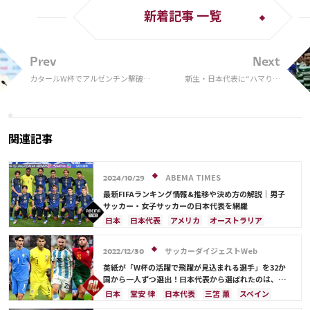
新着記事 一覧
Prev
Next
カタールW杯でアルゼンチン撃破、
新生・日本代表に“ハマりそ
サウジ代表のイケメン指揮官が辞
う”な「未招集の5人」 W杯＆
任…女子代表監督に
3月シリーズ選外から厳選…森
保ジャパン進化のキーマンは？
関連記事
ABEMA TIMES
2024/10/29
最新FIFAランキング情報&推移や決め方の解説｜男子
サッカー・女子サッカーの日本代表を網羅
日本
日本代表
アメリカ
オーストラリア
サウジアラビア
ブラジル
アルゼンチン
カタール
イラン
韓国
ドイツ
スペイン
サッカーダイジェストWeb
2022/12/30
フランス
ベルギー
スイス
イングランド
英紙が「W杯の活躍で飛躍が見込まれる選手」を32か
オランダ
ポルトガル
デンマーク
セルビア
国から一人ずつ選出！日本代表から選ばれたのは、堂
安や三笘ではなく…
クロアチア
ポーランド
エクアドル
日本
堂安 律
日本代表
三笘 薫
スペイン
ウルグアイ
カナダ
メキシコ
ガーナ
田中 碧
ドイツ
カタール
クロアチア
イラン