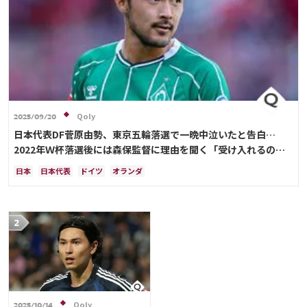
Qoly
2025/09/20
日本代表DF菅原由勢、東京五輪落選で一晩中泣いたと告白…
2022年Ｗ杯落選後には森保監督に理由を聞く「受け入れるのは
難しかった」
日本
日本代表
ドイツ
オランダ
Qoly
2025/10/14