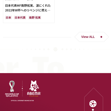
日本代表MF南野拓実、涙にくれた
2022年W杯へのリベンジに燃える
「絶対にリベンジしたい」「サッカ
日本
日本代表
南野 拓実
ー人生をかけた戦い」
クロアチア
長友 佑都
ドイツ
スペイン
川島 永嗣
谷 晃生
吉田 麻也
谷口 彰悟
伊東 純也
View ALL