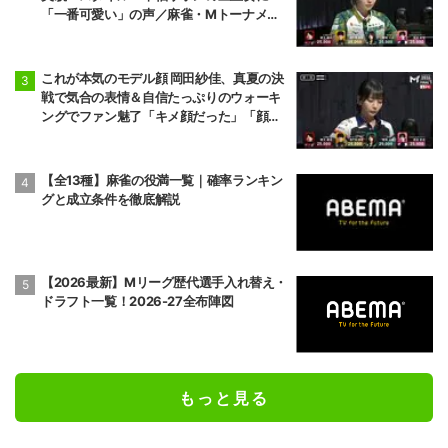
「一番可愛い」の声／麻雀・Mトーナメン
ト
これが本気のモデル顔 岡田紗佳、真夏の決
戦で気合の表情＆自信たっぷりのウォーキ
ングでファン魅了「キメ顔だった」「顔小
さすぎやろww」／麻雀・Mトーナメント
【全13種】麻雀の役満一覧｜確率ランキン
グと成立条件を徹底解説
【2026最新】Mリーグ歴代選手入れ替え・
ドラフト一覧！2026-27全布陣図
もっと見る