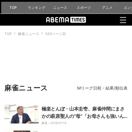
TOP
ランキング
ニュース
スポーツ
アニメ
エン
TOP
麻雀ニュース
535ページ目
麻雀ニュース
Mリーグ日程・結果/順位表
極楽とんぼ・山本圭壱、麻雀仲間にまさ
かの萩原聖人の“母”「お母さんも強いん
です」
麻雀｜
2019/07/15