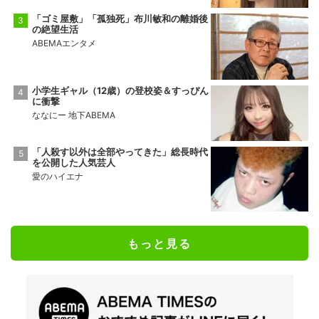
「ゴミ屋敷」「孤独死」布川敏和の離婚後
の絶望生活
ABEMAエンタメ
小学生ギャル（12歳）の登校姿＆すっぴん
に衝撃
ななにー 地下ABEMA
「人殺す以外は全部やってきた」総長時代
を公開した人気芸人
愛のハイエナ
もっと見る