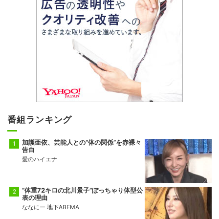
番組ランキング
加護亜依、芸能人との“体の関係”を赤裸々
告白
愛のハイエナ
“体重72キロの北川景子”ぽっちゃり体型公
表の理由
ななにー 地下ABEMA