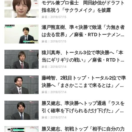
モデル兼プロ雀士 岡田紗佳がドラフト
指名祝う「サクラメイク」を披露
麻雀｜
2019/07/15
瀬戸熊直樹、準々決勝で敗退「力無き者
は去る世界」／麻雀・RTDトーナメント
2019 準々決勝A
麻雀｜
2019/07/15
猿川真寿、トータル3位で準決勝へ「本
当にギリギリの戦い」／麻雀・RTDトー
ナメント2019 準々決勝A
麻雀｜
2019/07/14
藤崎智、2戦目トップ・トータル2位で準
決勝へ「まさかここまで来るとは」／麻
雀・RTDトーナメント2019 準々決勝A
麻雀｜
2019/07/14
勝又健志、準決勝へトップ通過「ラスを
引く確率を下げられるだけ下げた」／麻
雀・RTDトーナメント2019 準々決勝A
麻雀｜
2019/07/14
勝又健志、初戦トップ「相手に自分の力