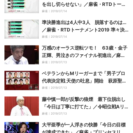
を出し切らせない」／麻雀・RTDトーナ
メント2019 準々決勝A
麻雀｜
2019/07/14
準決勝進出は4人中3人 脱落するのは…
／麻雀・RTDトーナメント2019 準々決
勝A
麻雀｜
2019/07/14
万感のオーラス逆転ツモ！ 63歳・金子
正輝、男泣きのファイナル初進出／麻雀
最強戦2019
麻雀｜
2019/07/13
ベテランからMリーガーまで「男子プロ
代表決定戦 天使の吐息」開始 萩原聖人
も登場／麻雀最強戦2019
麻雀｜
2019/07/13
藤中慎一郎が反撃の狼煙 最下位脱出し
「今日は丁寧に打てた」／令昭位戦Aリ
ーグ
麻雀｜
2019/07/13
大平亜季が一人浮きの快勝「今日の目標
が達成できた」／麻雀・プリンセスリー