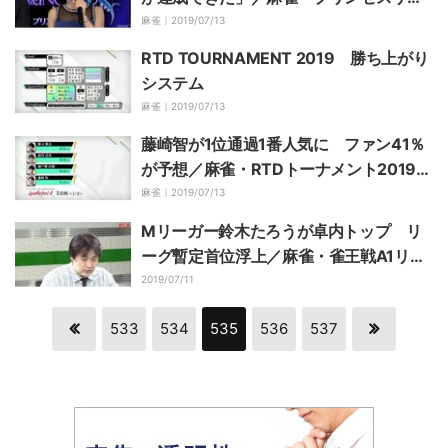
グ
麻雀｜
2019/07/13
RTD TOURNAMENT 2019 勝ち上がり
システム
麻雀｜
2019/07/13
藤崎智が1位通過1番人気に ファン41％
が予想／麻雀・RTDトーナメント2019
準々決勝A
麻雀｜
2019/07/13
Mリーガー鈴木たろうが卓内トップ リ
ーグ暫定首位浮上／麻雀・雀王戦A1リー
グ第6節
2019/07/11
533
534
535
536
537