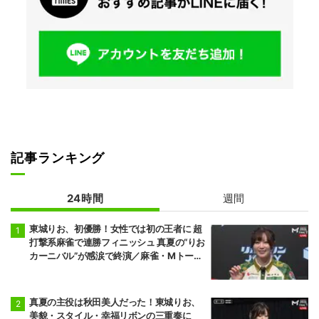
記事ランキング
24時間
週間
東城りお、初優勝！女性では初の王者に 超
打撃系麻雀で連勝フィニッシュ 真夏の“りお
カーニバル”が感涙で終演／麻雀・Mトーナ
メント
真夏の主役は秋田美人だった！東城りお、
美貌・スタイル・幸福リボンの三重奏に