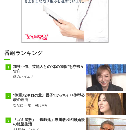
番組ランキング
加護亜依、芸能人との“体の関係”を赤裸々
告白
愛のハイエナ
“体重72キロの北川景子”ぽっちゃり体型公
表の理由
ななにー 地下ABEMA
「ゴミ屋敷」「孤独死」布川敏和の離婚後
の絶望生活
ABEMAエンタメ