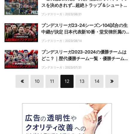
スを決めきれず…超絶トラップ＆シュートは
痛恨のポストで開幕戦ゴールならず
ブンデスリーガ｜
2023/08/21
ブンデスリーガ23-24シーズン104試合の生
中継が決定 日本代表新10番・堂安律所属の
フライブルクほか日本人選手所属チームと昨
ブンデスリーガ｜
2023/08/14
季王者バイエルンの試合など毎週無料
ブンデスリーガ2023-2024の優勝チームは
どこ？｜歴代優勝チーム一覧・優勝チーム予
想・ブックメーカーによるオッズ
ブンデスリーガ｜
2023/07/31
10
11
12
13
14