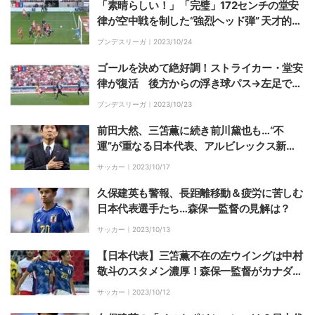
「素晴らしい！」「完璧」172センチの堂安
律が空中戦を制した“強烈ヘッド弾” 天才的な
ポジショニングと攻めの姿勢から生まれたゴ
ブンデスリーガ｜
2023/10/24
ールに称賛の嵐
ゴールを決めて絶好調！ストライカー・堂安
律が復活 後方からの浮き球パス→左足で完
璧に合わせた“ダイレクトボレーシュート”を
ブンデスリーガ｜
2023/10/23
放つ瞬間
前田大然、三笘薫に続き前川黛也も…“不
運”が重なる日本代表、アルビレックス新潟G
Kを約４年ぶりに追加招集
サッカー｜
2023/10/17
久保建英も警報、長距離移動＆疲労に苦しむ
日本代表選手たち…森保一監督の見解は？
サッカー｜
2023/10/13
【日本代表】三笘薫不在の左ウイングは中村
敬斗のスタメン濃厚！森保一監督がカナダ戦
前日会見で示唆
サッカー｜
2023/10/12