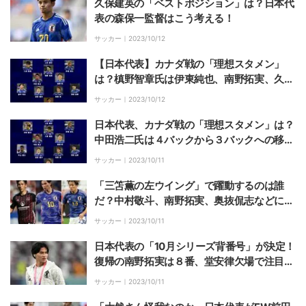
久保建英の「ベストポジション」は？日本代
表の森保一監督はこう考える！
サッカー｜
2023/10/12
【日本代表】カナダ戦の「理想スタメン」
は？槙野智章氏は伊東純也、南野拓実、久保
建英、旗手怜央が共存する攻撃的布陣を提案
サッカー｜
2023/10/12
日本代表、カナダ戦の「理想スタメン」は？
中田浩二氏は４バックから３バックへの移行
も視野に選出
サッカー｜
2023/10/11
「三笘薫の左ウイング」で躍動するのは誰
だ？中村敬斗、南野拓実、奥抜侃志などに期
待【日本代表】
サッカー｜
2023/10/11
日本代表の「10月シリーズ背番号」が決定！
復帰の南野拓実は８番、堂安律欠場で注目の
10番は？
サッカー｜
2023/10/11