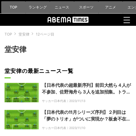
TOP
ランキング
ニュース
スポーツ
アニメ
エン
TOP
堂安律
12ページ目
堂安律
堂安律の最新ニュース一覧
【日本代表の超最新序列】前田大然ら４人が
不参加、佐野海舟ら３人を追加招集。トラブ
ル続出でスタメン構成はどうなる？
サッカー日本代表｜
2023/11/13
【日本代表の11月シリーズ序列】２列目は
「夢のトリオ」がついに実現か？板倉不在の
最終ラインは枚数も少なく新機軸も
サッカー日本代表｜
2023/11/10