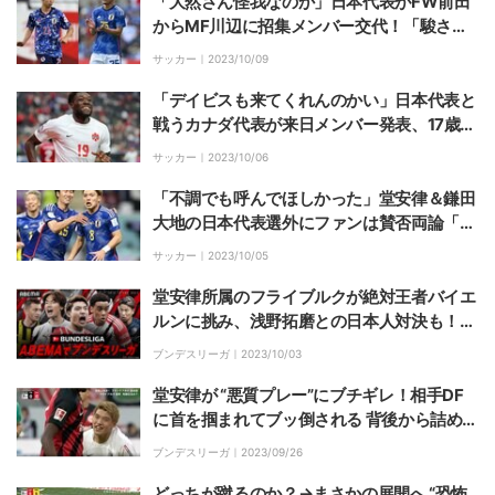
「大然さん怪我なのか」日本代表がFW前田
からMF川辺に招集メンバー交代！「駿さん
好きだし頑張ってほしい」などSNS反応
サッカー｜
2023/10/09
「デイビスも来てくれんのかい」日本代表と
戦うカナダ代表が来日メンバー発表、17歳D
Fがサプライズで初招集
サッカー｜
2023/10/06
「不調でも呼んでほしかった」堂安律＆鎌田
大地の日本代表選外にファンは賛否両論「確
かにいま良くない」
サッカー｜
2023/10/05
堂安律所属のフライブルクが絶対王者バイエ
ルンに挑み、浅野拓磨との日本人対決も！10
月もABEMAがブンデスリーガを無料生中継
ブンデスリーガ｜
2023/10/03
堂安律が “悪質プレー”にブチギレ！相手DF
に首を掴まれてブッ倒される 背後から詰め寄
る瞬間「一番怖いタイプ」「笑ってる…」
ブンデスリーガ｜
2023/09/26
どっちが蹴るのか？→まさかの展開へ “恐怖