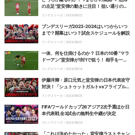
の左足”堂安律の動きに注目！ 狙い通りの
「技ありセットプレー」が炸裂した瞬間
ブンデスリーガ｜
2023/09/22
ブンデスリーガ2023-2024はいつからいつ
まで？開幕はいつ？試合スケジュールを解説
ブンデスリーガ｜
2023/09/21
一体、何を仕掛けるのか？ 日本の10番 “マラ
ドーアン”堂安律が1対1で狙う！ 相手を一旦
止める→股抜きドリブルを炸裂する瞬間
ブンデスリーガ｜
2023/09/18
伊藤洋輝・原口元気と堂安律の日本代表攻守
対決！「シュトゥットガルトvsフライブル
ク」など日本人対決全4試合を無料生中継
ブンデスリーガ｜
2023/08/25
FIFAワールドカップ26アジア2次予選ほか日
本代表戦 全3試合の無料生中継が決定
プレミアリーグ｜
2023/08/24
「これは決めたかった」堂安律ラストチャン