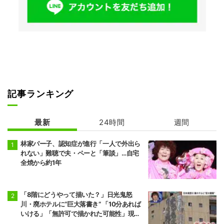
記事ランキング
最新
24時間
週間
林家パー子、認知症が進行「一人で外出ら
れない」難聴で夫・ペーと「筆談」…自宅
全焼から約1年
「8階にどうやって描いた？」日光鬼怒
川・廃ホテルに“巨大落書き” 「10分あれば
いける」「無許可で描かれた可能性」現役
アーティストらが見解