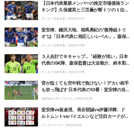
【日本代表最新メンバーの推定市場価格ラン
キング】久保建英と三笘薫が断トツの１位！
国内組で最も評価が高いのは？
サッカー日本代表｜
2023/11/10
堂安律、鎌田大地、相馬勇紀の“復帰組トリ
オ”は「日本代表に相応しいレベル」。森保
監督が語った招集理由とは？
サッカー日本代表｜
2023/11/09
３人合計で８キャップ…「経験が浅い」日本
代表のGK陣、森保監督は大迫敬介、鈴木彩
艶、前川黛也に「アジアの厳しい戦いで逞し
サッカー日本代表｜
2023/11/09
く成長してほしい」と期待
背が低くても空中戦で負けない！デカい相手
も吹っ飛ばす 日本代表の10番・堂安律の当
たり負けない“強靭フィジカル”がエグすぎる
ABEMAスポーツタイム｜
2023/10/28
瞬間
堂安律vs板倉滉、長谷部誠vs伊藤洋輝、ド
ルトムントvsバイエルンなど注目カードが目
白押し！ABEMAがブンデスリーガの11月放
ブンデスリーガ｜
2023/10/25
送スケジュールを発表