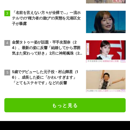
「名前を言えない方々が全裸で…」一流ホ
テルでの"権力者の遊び"の実態を元港区女
子が暴露
金髪タトゥー姿が話題・平手友梨奈（2
4）、最新の姿に反響「結婚してから雰囲
気また変わって好き」 2月に神尾楓珠（2
7）と電撃婚
5歳でデビューした元子役・村山輝星（1
6）、成長した姿に「かわいすぎます」
「とてもステキです」などの反響
もっと見る