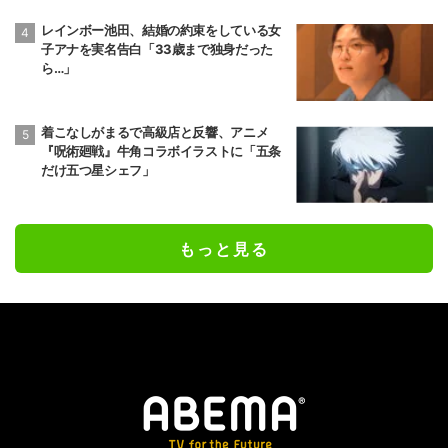
レインボー池田、結婚の約束をしている女
子アナを実名告白「33歳まで独身だった
ら…」
着こなしがまるで高級店と反響、アニメ
『呪術廻戦』牛角コラボイラストに「五条
だけ五つ星シェフ」
もっと見る