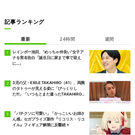
記事ランキング
最新
24時間
週間
レインボー池田、“めっちゃ仲良い”女子ア
ナを実名告白「誕生日に家まで車で迎え
に…」
3児の父・EXILE TAKAHIRO（41）、両腕
のタトゥーが見える姿に「びっくりし
た!!!」「いつもとまた違ったTAKAHIROさ
ん」などの反響
「バチクソに可愛い」「かっこいいお姉さ
ん感」セガプライズ新作『リコリス・リコ
イル』フィギュア解禁に反響続々