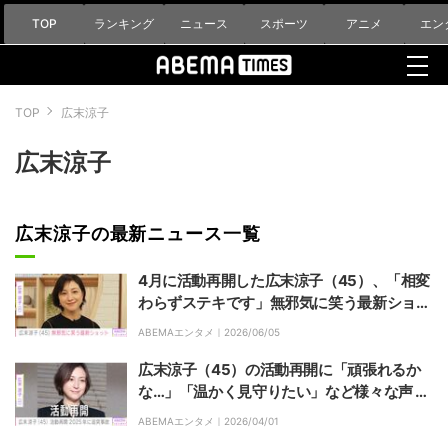
TOP
ランキング
ニュース
スポーツ
アニメ
エン
TOP
広末涼子
広末涼子
広末涼子の最新ニュース一覧
4月に活動再開した広末涼子（45）、「相変
わらずステキです」無邪気に笑う最新ショッ
トに反響「ホンマ元気そうで良かった！」
ABEMAエンタメ｜
2026/06/05
広末涼子（45）の活動再開に「頑張れるか
な…」「温かく見守りたい」など様々な声 2
025年4月に追突事故
ABEMAエンタメ｜
2026/04/01