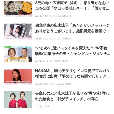
3児の母・広末涼子（44）、彩り豊かなお弁
当を公開「やばっ美味しそー！」「誰が食べ
るお弁当かな!?」など反響
ABEMAエンタメ｜
2025/02/18
独立発表の広末涼子「あたたかいメッセージ
ありがとうございます」撮影風景を動画で公
開
ABEMAエンタメ｜
2024/02/21
“いじめ”に近いスタイルを変えた？ “W不倫
騒動”広末涼子の夫・キャンドル・ジュン氏
の「異例の会見」に注目
ABEMAヒルズ｜
2023/06/21
NANAMI、胸元チラリなドレス姿でブルガリ
授賞式に出席 「夢のような時間でした」と感
銘
ABEMAエンタメ｜
2022/12/10
寺島しのぶと広末涼子が見せる“母”の顔 救わ
れた給食と「我が子スイッチ」の存在
2022/11/06