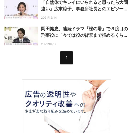
「自然体でキレイにいられると思ったら大間
違い」広末涼子、事務所社長とのエピソード
明かす
2021/12/14
岡田健史、連続ドラマ『桜の塔』で３度目の
刑事役に「今では役の背景まで掴めるくらい
の感触」
2021/04/06
1