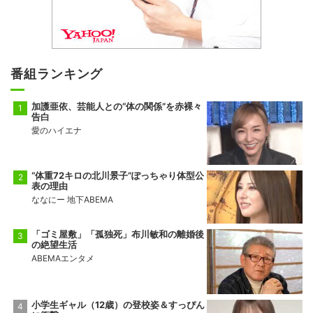
番組ランキング
加護亜依、芸能人との“体の関係”を赤裸々
告白
愛のハイエナ
“体重72キロの北川景子”ぽっちゃり体型公
表の理由
ななにー 地下ABEMA
「ゴミ屋敷」「孤独死」布川敏和の離婚後
の絶望生活
ABEMAエンタメ
小学生ギャル（12歳）の登校姿＆すっぴん