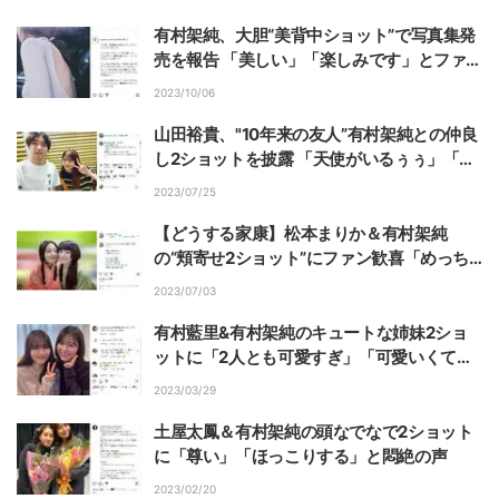
有村架純、大胆“美背中ショット”で写真集発
売を報告 「美しい」「楽しみです」とファン
歓喜
2023/10/06
山田裕貴、"10年来の友人”有村架純との仲良
し2ショットを披露 「天使がいるぅぅ」「絵
になる可愛い」とファン歓喜
2023/07/25
【どうする家康】松本まりか＆有村架純
の“頬寄せ2ショット”にファン歓喜「めっち
ゃおキレイ」「眼福」
2023/07/03
有村藍里&有村架純のキュートな姉妹2ショ
ットに「2人とも可愛すぎ」「可愛いくて仲
良くて大好き」の声
2023/03/29
土屋太鳳＆有村架純の頭なでなで2ショット
に「尊い」「ほっこりする」と悶絶の声
2023/02/20