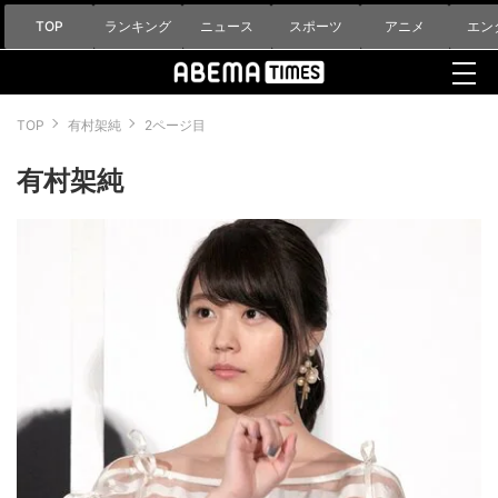
TOP
ランキング
ニュース
スポーツ
アニメ
エン
TOP
有村架純
2ページ目
有村架純