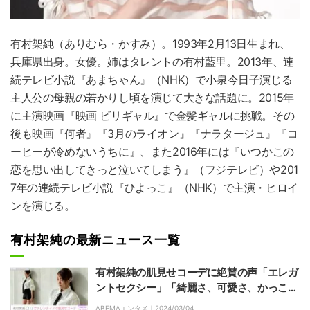
有村架純
（ありむら・かすみ）。1993年2月13日生まれ、
兵庫県出身。女優。姉はタレントの有村藍里。2013年、連
続テレビ小説『あまちゃん』（NHK）で小泉今日子演じる
主人公の母親の若かりし頃を演じて大きな話題に。2015年
に主演映画『映画 ビリギャル』で金髪ギャルに挑戦。その
後も映画『何者』『3月のライオン』『ナラタージュ』『コ
ーヒーが冷めないうちに』、また2016年には『いつかこの
恋を思い出してきっと泣いてしまう』（フジテレビ）や201
7年の連続テレビ小説『ひよっこ』（NHK）で主演・ヒロイ
ンを演じる。
有村架純の最新ニュース一覧
有村架純の肌見せコーデに絶賛の声「エレガ
ントセクシー」「綺麗さ、可愛さ、かっこよ
さ、すべて詰まっています」
ABEMAエンタメ｜
2024/03/04