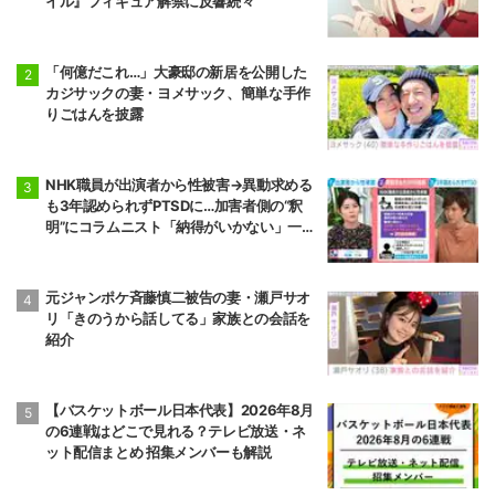
イル』フィギュア解禁に反響続々
「何億だこれ…」大豪邸の新居を公開した
カジサックの妻・ヨメサック、簡単な手作
りごはんを披露
NHK職員が出演者から性被害→異動求める
も3年認められずPTSDに…加害者側の“釈
明”にコラムニスト「納得がいかない」一方
で組織体制の問題点も指摘
元ジャンポケ斉藤慎二被告の妻・瀬戸サオ
リ「きのうから話してる」家族との会話を
紹介
【バスケットボール日本代表】2026年8月
の6連戦はどこで見れる？テレビ放送・ネ
ット配信まとめ 招集メンバーも解説