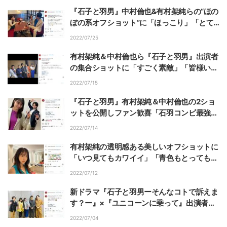
『石子と羽男』中村倫也&有村架純らの“ほの
ぼの系オフショット”に「ほっこり」「とて
も癒される」の声
2022/07/25
有村架純＆中村倫也ら『石子と羽男』出演者
の集合ショットに「すごく素敵」「皆様いっ
しょで嬉しい」と称賛の声
2022/07/15
『石子と羽男』有村架純＆中村倫也の2ショ
ットを公開しファン歓喜「石羽コンビ最強で
す」
2022/07/14
有村架純の透明感ある美しいオフショットに
「いつ見てもカワイイ」「青色もとっても似
合う」と絶賛の声
2022/07/12
新ドラマ『石子と羽男ーそんなコトで訴えま
す？ー』×『ユニコーンに乗って』出演者の
コラボ集合ショットに「メンバーが豪華す
2022/07/04
ぎ」「仲が良さそう」