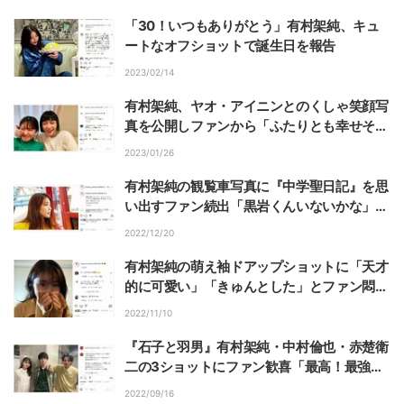
「30！いつもありがとう」有村架純、キュ
ートなオフショットで誕生日を報告
2023/02/14
有村架純、ヤオ・アイニンとのくしゃ笑顔写
真を公開しファンから「ふたりとも幸せそう
でかわいい」と絶賛の声
2023/01/26
有村架純の観覧車写真に『中学聖日記』を思
い出すファン続出「黒岩くんいないかな」「
聖ちゃんと晶にまた逢いたい」
2022/12/20
有村架純の萌え袖ドアップショットに「天才
的に可愛い」「きゅんとした」とファン悶絶
の声
2022/11/10
『石子と羽男』有村架純・中村倫也・赤楚衛
二の3ショットにファン歓喜「最高！最強！
トリオ 」「素晴らしい絆」
2022/09/16