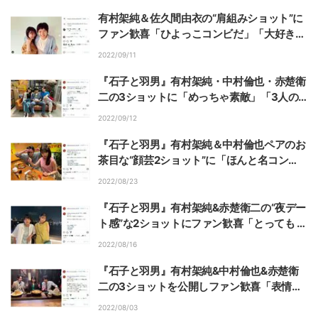
有村架純＆佐久間由衣の“肩組みショット”に
ファン歓喜「ひよっこコンビだ」「大好きな
おふたり」
2022/09/11
『石子と羽男』有村架純・中村倫也・赤楚衛
二の3ショットに「めっちゃ素敵」「3人の
雰囲気 好きだわぁ」の声
2022/09/12
『石子と羽男』有村架純＆中村倫也ペアのお
茶目な“顔芸2ショット”に「ほんと名コン
ビ！」「癒される」の声
2022/08/23
『石子と羽男』有村架純&赤楚衛二の“夜デー
ト感”な2ショットにファン歓喜「とっても お
似合い」「2人の距離感が…」
2022/08/16
『石子と羽男』有村架純&中村倫也&赤楚衛
二の3ショットを公開しファン歓喜「表情豊
かで可愛い」「インパクトすごい」
2022/08/03