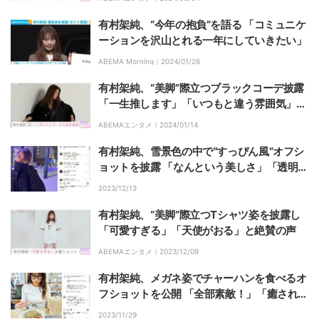
有村架純、“今年の抱負”を語る 「コミュニケ
ーションを沢山とれる一年にしていきたい」
ABEMA Morning｜
2024/01/26
有村架純、“美脚”際立つブラックコーデ披露
「一生推します」「いつもと違う雰囲気」と
絶賛の声
ABEMAエンタメ｜
2024/01/14
有村架純、雪景色の中で“すっぴん風”オフシ
ョットを披露 「なんという美しさ」「透明感
すごい」とファン称賛
2023/12/13
有村架純、“美脚”際立つTシャツ姿を披露し
「可愛すぎる」「天使がおる」と絶賛の声
ABEMAエンタメ｜
2023/12/09
有村架純、メガネ姿でチャーハンを食べるオ
フショットを公開 「全部素敵！」「癒され
る」と反響
2023/11/29