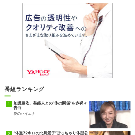
番組ランキング
加護亜依、芸能人との“体の関係”を赤裸々
告白
愛のハイエナ
“体重72キロの北川景子”ぽっちゃり体型公