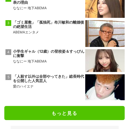
表の理由
ななにー 地下ABEMA
「ゴミ屋敷」「孤独死」布川敏和の離婚後
の絶望生活
ABEMAエンタメ
小学生ギャル（12歳）の登校姿＆すっぴん
に衝撃
ななにー 地下ABEMA
「人殺す以外は全部やってきた」総長時代
を公開した人気芸人
愛のハイエナ
もっと見る