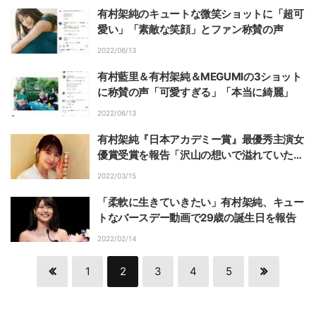
有村架純のキュートな微笑ショットに「超可
愛い」「素敵な笑顔」とファン称賛の声
2022/06/13
有村藍里＆有村架純＆MEGUMIの3ショット
に称賛の声「可愛すぎる」「本当に綺麗」
2022/06/13
有村架純『日本アカデミー賞』最優秀主演女
優賞受賞を報告「沢山の想いで溢れていた、
とても素敵な一日でした」
2022/03/15
「柔軟に生きていきたい」有村架純、キュー
トなバースデー動画で29歳の誕生日を報告
2022/02/14
1
2
3
4
5