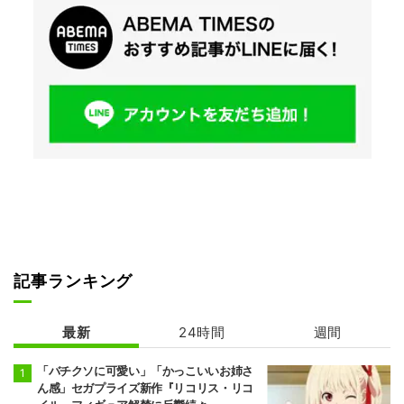
記事ランキング
最新
24時間
週間
「バチクソに可愛い」「かっこいいお姉さ
ん感」セガプライズ新作『リコリス・リコ