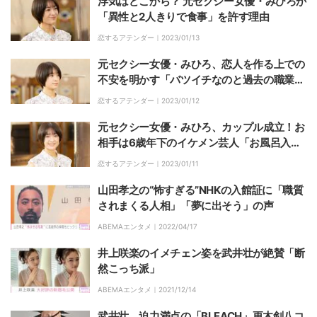
浮気はどこから？ 元セクシー女優・みひろが
「異性と2人きりで食事」を許す理由
恋するアテンダー｜
2023/01/13
元セクシー女優・みひろ、恋人を作る上での
不安を明かす「バツイチなのと過去の職業
が…」
恋するアテンダー｜
2023/01/12
元セクシー女優・みひろ、カップル成立！お
相手は6歳年下のイケメン芸人「お風呂入り
ながら日本酒飲んだら素敵」
恋するアテンダー｜
2023/01/11
山田孝之の“怖すぎる”NHKの入館証に「職質
されまくる人相」「夢に出そう」の声
ABEMAエンタメ｜
2022/04/17
井上咲楽のイメチェン姿を武井壮が絶賛「断
然こっち派」
ABEMAエンタメ｜
2021/12/14
武井壮、迫力満点の「BLEACH」更木剣八コ