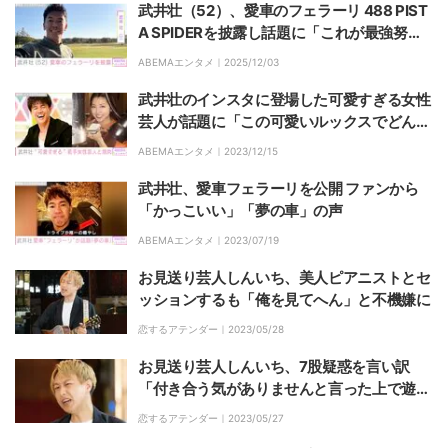
武井壮（52）、愛車のフェラーリ 488 PIST
A SPIDERを披露し話題に「これが最強努力
で手に入れた車ですね」
ABEMAエンタメ｜
2025/12/03
武井壮のインスタに登場した可愛すぎる女性
芸人が話題に「この可愛いルックスでどんな
ネタするの気になる」
ABEMAエンタメ｜
2023/12/15
武井壮、愛車フェラーリを公開 ファンから
「かっこいい」「夢の車」の声
ABEMAエンタメ｜
2023/07/19
お見送り芸人しんいち、美人ピアニストとセ
ッションするも「俺を見てへん」と不機嫌に
恋するアテンダー｜
2023/05/28
お見送り芸人しんいち、7股疑惑を言い訳
「付き合う気がありませんと言った上で遊ん
でいる」
恋するアテンダー｜
2023/05/27