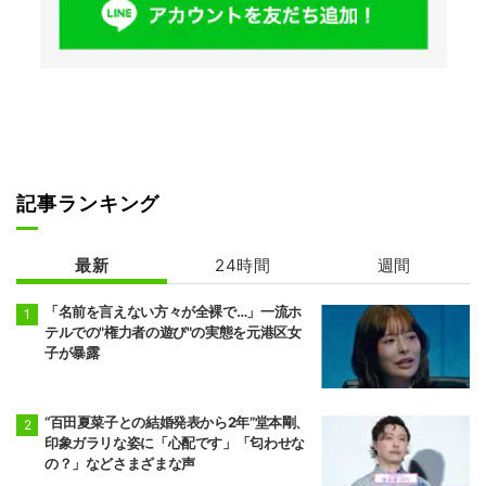
記事ランキング
最新
24時間
週間
「名前を言えない方々が全裸で…」一流ホ
テルでの"権力者の遊び"の実態を元港区女
子が暴露
“百田夏菜子との結婚発表から2年”堂本剛、
印象ガラリな姿に「心配です」「匂わせな
の？」などさまざまな声