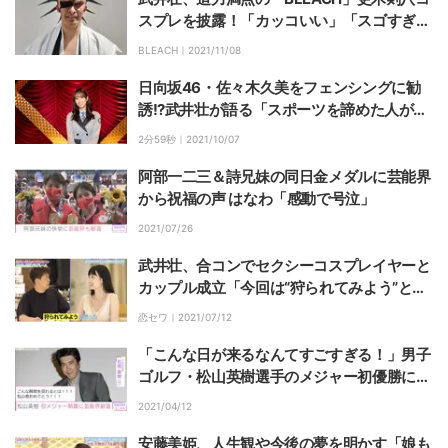
スプレを披露！「カッコいい」「スゴすぎて
二度見した」と大好評
BLEACH｜
2021/11/08
日向坂46・佐々木久美をフェンシングに勧
誘!?武井壮が語る「スポーツを諦めた人が一
発逆転する方法」
2分59秒｜
2021/10/07
阿部一二三＆詩兄妹の同日金メダルに芸能界
から祝福の声 はなわ「感動で号泣」
2021/07/26
武井壮、合コンでセクシーコスプレイヤーと
カップル成立「今回は“狩られてみよう”と思
った」
恋セワ｜
2021/07/12
「こんな日が来るなんてすごすぎる！」男子
ゴルフ・松山英樹選手のメジャー初優勝に芸
能界から祝福の声
2021/04/12
安藤美姫、人生観や今後の夢を明かす「娘も