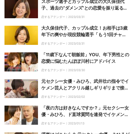
スポーツ選手とカップル成立の大久保佳代
子、過去の“ダメンズ”との恋愛を振り返る
「お金がない、歯が欠けている、軽いDV癖
恋するアテンダー｜
2023/03/31
がある」
大久保佳代子、カップル成立！お相手は3歳
年下の爽やか現役競輪選手「もう1回チャン
スをあげようと思って（笑）」
恋するアテンダー｜
2023/03/31
「11歳下なんて朝飯前」YOU、年下男性との
恋愛に悩むたんぽぽ川村にアドバイス
恋するアテンダー｜
2023/03/30
元セクシー女優・みひろ、武井壮の指令でイ
ケメン芸人とアクリル越しギリギリまで接近
「年上ですけど大丈夫ですか？」
恋するアテンダー｜
2023/02/02
「夜の方は好きなんですか？」元セクシー女
優・みひろ、ド直球質問を連発でイケメン芸
人動揺
恋するアテンダー｜
2023/01/13