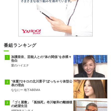
番組ランキング
加護亜依、芸能人との“体の関係”を赤裸々
告白
愛のハイエナ
“体重72キロの北川景子”ぽっちゃり体型公
表の理由
ななにー 地下ABEMA
「ゴミ屋敷」「孤独死」布川敏和の離婚後
の絶望生活
ABEMAエンタメ