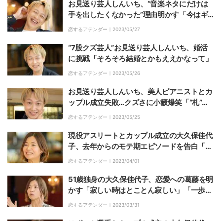
お見送り芸人しんいち、“音楽ネタにだけは
手を出したくなかった”理由明かす「今はギ
ターないと足震える体」
恋するアテンダー｜
2023/05/27
“7股クズ芸人”お見送り芸人しんいち、婚活
に挑戦「そろそろ結婚とかもええかなって」
恋するアテンダー｜
2023/05/26
お見送り芸人しんいち、美人ピアニストとカ
ップル成立失敗…クズさに小籔爆笑「“札”史
上、一番笑ってる」
恋するアテンダー｜
2023/05/25
現役アスリートとカップル成立の大久保佳代
子、去年からのモテ期エピソードを告白「ち
ょっとモテてる感はあって」
恋するアテンダー｜
2023/04/01
51歳独身の大久保佳代子、恋愛への葛藤を明
かす「寂しい時はとことん寂しい」「一歩踏
み出せない」
恋するアテンダー｜
2023/03/31