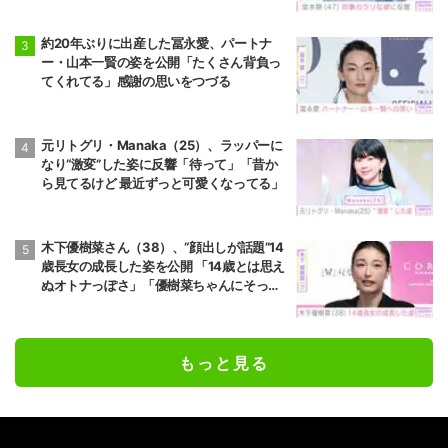
約20年ぶりに出産した冨永愛、パートナ
ー・山本一賢の姿を公開「たくさん背負っ
てくれてる」感謝の思いをつづる
元リトグリ・Manaka（25）、ラッパーに
なり“激変”した姿に反響「待って」「昔か
ら見てるけど 最近ずっと可愛くなってる」
木下優樹菜さん（38）、“顔出しが話題”14
歳長女の成長した姿を公開 「14歳とは思え
ぬオトナっぽさ」「優樹菜ちゃんにそっく
りすぎる」など反響
もっと見る