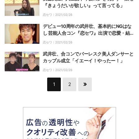
『きょうだいが欲しい』って言ってる」
恋セワ｜
2021/02/26
デビュー10周年の武井壮、基本的にNGはな
し 芸能人合コン『恋セワ』出演で恋愛・結婚
観を語る
恋セワ｜
2021/02/26
武井壮、合コンでバーレスク美人ダンサーと
カップル成立「イエーイ！やったー！」
恋セワ｜
2021/02/26
1
2