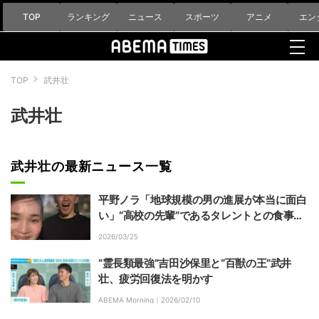
TOP
ランキング
ニュース
スポーツ
アニメ
エン
TOP
武井壮
武井壮
武井壮の最新ニュース一覧
平野ノラ「地球規模の男の進展が本当に面白
い」“高校の先輩”であるタレントとの食事会
を報告
2026/03/25
“霊長類最強”吉田沙保里と“百獣の王”武井
壮、疲労回復法を明かす
ABEMA Morning｜
2026/02/10