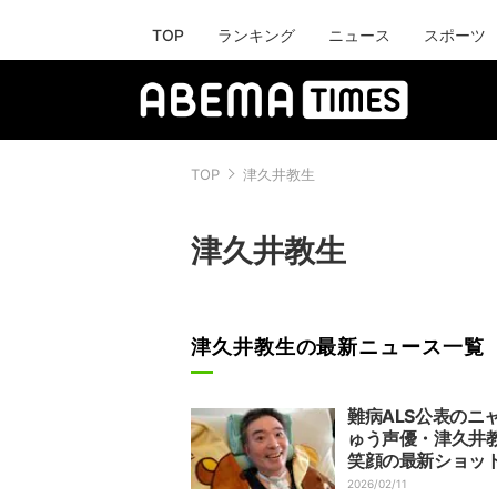
TOP
ランキング
ニュース
スポーツ
TOP
津久井教生
津久井教生
津久井教生の最新ニュース一覧
難病ALS公表のニ
ゅう声優・津久井
笑顔の最新ショッ
開
2026/02/11