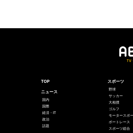
TOP
スポーツ
野球
ニュース
サッカー
国内
大相撲
国際
ゴルフ
経済・IT
モータースポ
政治
ボートレース
話題
スポーツ総合