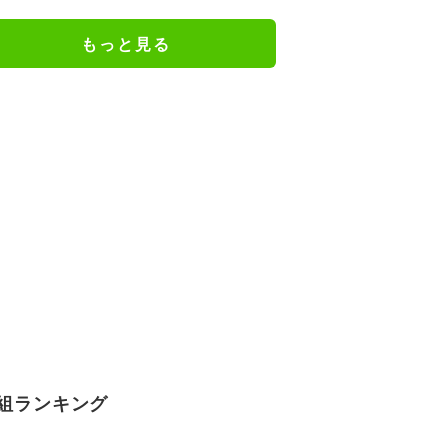
に「だいぶ危ねーよ！」小森純も
絶句
もっと見る
組ランキング