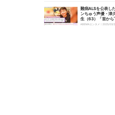
難病ALSを公表し
ンちゅう声優・津
生（63）「首から
ほとんど動きませ
ABEMAエンタメ｜
2025/03/
在の病状を報告