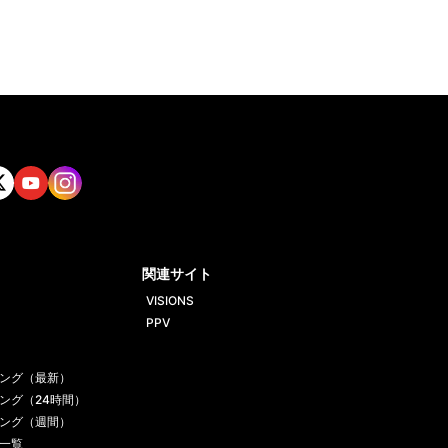
tt
Yout
Insta
ube
gram
関連サイト
VISIONS
PPV
ング（最新）
ング（24時間）
ング（週間）
一覧