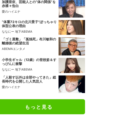
加護亜依、芸能人との“体の関係”を
赤裸々告白
愛のハイエナ
“体重72キロの北川景子”ぽっちゃり
体型公表の理由
ななにー 地下ABEMA
「ゴミ屋敷」「孤独死」布川敏和の
離婚後の絶望生活
ABEMAエンタメ
小学生ギャル（12歳）の登校姿＆す
っぴんに衝撃
ななにー 地下ABEMA
「人殺す以外は全部やってきた」総
長時代を公開した人気芸人
愛のハイエナ
もっと見る