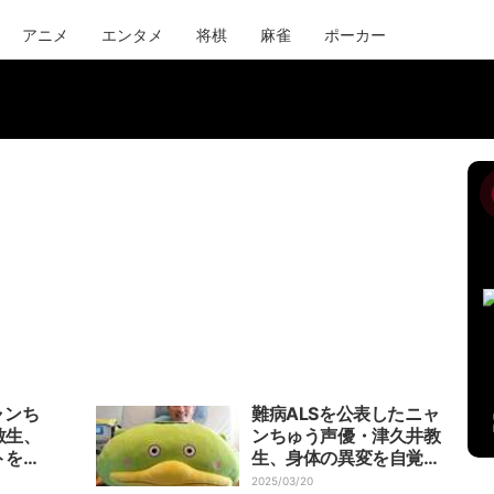
アニメ
エンタメ
将棋
麻雀
ポーカー
ャンち
難病ALSを公表したニャ
教生、
ンちゅう声優・津久井教
トを公
生、身体の異変を自覚し
た頃の出来事を回想
2025/03/20