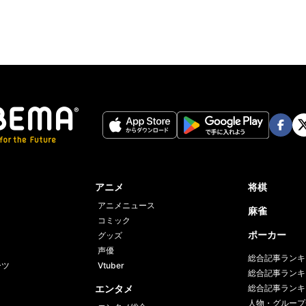
Face
Twi
book
er
アニメ
将棋
アニメニュース
麻雀
コミック
ポーカー
グッズ
声優
総合記事ランキ
ーツ
Vtuber
総合記事ランキ
エンタメ
総合記事ランキ
人物・グループ