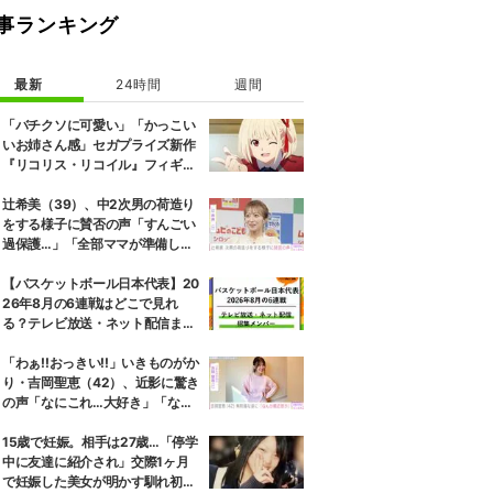
事ランキング
最新
24時間
週間
「バチクソに可愛い」「かっこい
いお姉さん感」セガプライズ新作
『リコリス・リコイル』フィギュ
ア解禁に反響続々
辻希美（39）、中2次男の荷造り
をする様子に賛否の声「すんごい
過保護…」「全部ママが準備して
くれるんだ」
【バスケットボール日本代表】20
26年8月の6連戦はどこで見れ
る？テレビ放送・ネット配信まと
め 招集メンバーも解説
「わぁ!!おっきい!!」いきものがか
り・吉岡聖恵（42）、近影に驚き
の声「なにこれ…大好き」「なん
か親近感が」
15歳で妊娠。相手は27歳…「停学
中に友達に紹介され」交際1ヶ月
で妊娠した美女が明かす馴れ初め