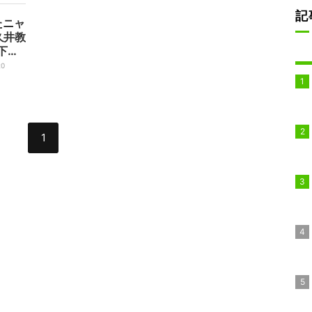
記
たニャ
久井教
下は
ん」現
20
1