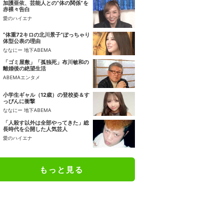
加護亜依、芸能人との“体の関係”を
赤裸々告白
愛のハイエナ
“体重72キロの北川景子”ぽっちゃり
体型公表の理由
ななにー 地下ABEMA
「ゴミ屋敷」「孤独死」布川敏和の
離婚後の絶望生活
ABEMAエンタメ
小学生ギャル（12歳）の登校姿＆す
っぴんに衝撃
ななにー 地下ABEMA
「人殺す以外は全部やってきた」総
長時代を公開した人気芸人
愛のハイエナ
もっと見る