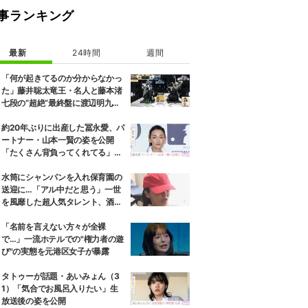
事ランキング
最新
24時間
週間
「何が起きてるのか分からなかっ
た」藤井聡太竜王・名人と藤本渚
七段の“超絶”最終盤に渡辺明九段
もあ然／将棋・ABEMA地域トー
ナメント2026
約20年ぶりに出産した冨永愛、パ
ートナー・山本一賢の姿を公開
「たくさん背負ってくれてる」感
謝の思いをつづる
水筒にシャンパンを入れ保育園の
送迎に…「アル中だと思う」一世
を風靡した超人気タレント、酒漬
けだった日々を告白
「名前を言えない方々が全裸
で…」一流ホテルでの"権力者の遊
び"の実態を元港区女子が暴露
タトゥーが話題・あいみょん（3
1）「気合でお風呂入りたい」生
放送後の姿を公開