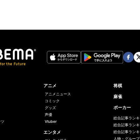
Face
Twi
book
er
アニメ
将棋
アニメニュース
麻雀
コミック
ポーカー
グッズ
声優
総合記事ランキ
ーツ
Vtuber
総合記事ランキ
エンタメ
総合記事ランキ
人物・グループ