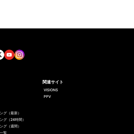
tt
Yout
Insta
ube
gram
関連サイト
VISIONS
PPV
ング（最新）
ング（24時間）
ング（週間）
一覧