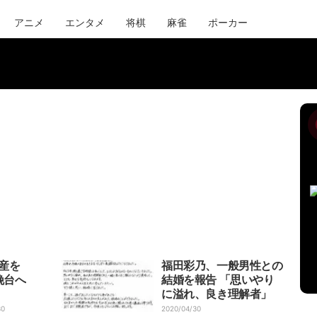
アニメ
エンタメ
将棋
麻雀
ポーカー
産を
福田彩乃、一般男性との
娩台へ
結婚を報告 「思いやり
に溢れ、良き理解者」
30
2020/04/30