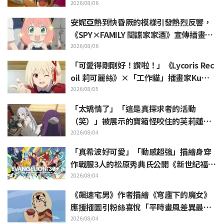
結尾插畫公開
2026/08/06
安妮亞熱到快昏厥的模樣引發熱烈反響，
《SPY×FAMILY 間諜家家酒》宣傳插畫
「安妮亞、融化掉了」
2026/08/06
「可愛得剛剛好！讚啦！」《Lycoris Rec
oil 莉可麗絲》×「工作貓」插畫家Kuma
mine合作消息公開 引發「讚啦！」熱烈
2026/08/05
迴響
「太矯情了」「這是真探求者的活動
（笑）」被展示的寶箱怪咬住的芙莉蓮玩
偶引來大量吐槽《葬送的芙莉蓮》
2026/08/04
「真希波好可愛」「動感超強」描繪身穿
作戰服3人的松原秀典氏公開《新世紀福音
戰士》美麗手繪插圖引發反響
2026/08/04
《飆速宅男》作者描繪《穹廬下的魔女》
應援插圖引粉絲喜悅「平時畫風差異最大
的人畫出來就是這樣」
2026/08/04