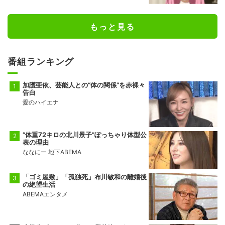
もっと見る
番組ランキング
加護亜依、芸能人との“体の関係”を赤裸々
告白
愛のハイエナ
“体重72キロの北川景子”ぽっちゃり体型公
表の理由
ななにー 地下ABEMA
「ゴミ屋敷」「孤独死」布川敏和の離婚後
の絶望生活
ABEMAエンタメ