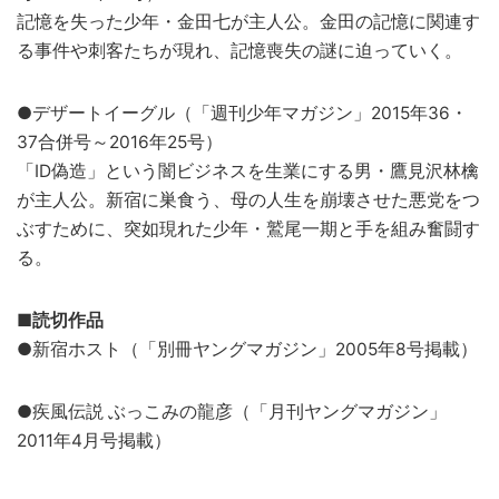
記憶を失った少年・金田七が主人公。金田の記憶に関連す
る事件や刺客たちが現れ、記憶喪失の謎に迫っていく。
●デザートイーグル（「週刊少年マガジン」2015年36・
37合併号～2016年25号）
「ID偽造」という闇ビジネスを生業にする男・鷹見沢林檎
が主人公。新宿に巣食う、母の人生を崩壊させた悪党をつ
ぶすために、突如現れた少年・鷲尾一期と手を組み奮闘す
る。
■読切作品
●新宿ホスト（「別冊ヤングマガジン」2005年8号掲載）
●疾風伝説 ぶっこみの龍彦（「月刊ヤングマガジン」
2011年4月号掲載）