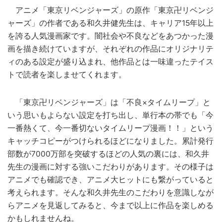
アニメ「東京リベンジャーズ」の原作「東京卍リベンジ
ャーズ」の作者である和久井健先生は、キャリア15年以上
を誇る人気漫画家です。闇社会や不良などをあつかった漫
画を描き続けていますが、それぞれの作品にオリジナリテ
ィのある設定が盛り込まれ、他作品とは一味違ったテイス
トで読者を楽しませてくれます。
「東京卍リベンジャーズ」は「不良×タイムリープ」と
いう思いもよらない設定を打ち出し、単行本の帯でも「今
一番熱くて、今一番切ないタイムリープ漫画！！」という
キャッチコピーがつけられるほどになりました。累計発行
部数が7000万部を突破するほどの人気の裏には、和久井
先生の漫画に対する強いこだわりがあります。その様子は
アニメでも確認でき、アニメ大ヒットにも繋がっていると
考えられます。そんな和久井先生のこだわりを意識しなが
らアニメを見返してみると、今まで以上に作品を楽しめる
かもしれませんね。