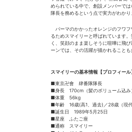
められている中で、創設メンバーでは
隊長を務めるという点で実力がわかり
パーマのかかったオレンジのフワフ
るためスマイリーと呼ばれています。
く、笑顔のまま楽しそうに喧嘩に飛び
ーンでは、その活躍が描かれることも
スマイリーの基本情報【プロフィール
■東京卍會 肆番隊隊長
■身長 170cm（髪のボリューム込み
■体重 56kg
■年齢 16歳(高1、過去)／28歳（現
■誕生日 1989年5月25日
■星座 ふたご座
■通称 スマイリー