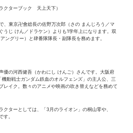
ラクターブック 天上天下）
で、東京卍會総長の佐野万次郎（さの まんじろう／マ
ぐうじ けん／ドラケン）よりも1学年上になります。双
／アングリー）と肆番隊隊長・副隊長を務めます。
優の河西健吾（かわにし けんご）さんです。大阪府
「機動戦士ガンダム鉄血のオルフェンズ」の主人公、三
ブレイク。数々のアニメや映画の吹き替えなどを務めて
ラクターとしては、「3月のライオン」の桐山零や、
です。