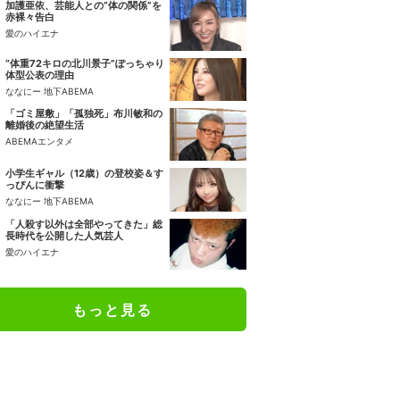
加護亜依、芸能人との“体の関係”を
赤裸々告白
愛のハイエナ
“体重72キロの北川景子”ぽっちゃり
体型公表の理由
ななにー 地下ABEMA
「ゴミ屋敷」「孤独死」布川敏和の
離婚後の絶望生活
ABEMAエンタメ
小学生ギャル（12歳）の登校姿＆す
っぴんに衝撃
ななにー 地下ABEMA
「人殺す以外は全部やってきた」総
長時代を公開した人気芸人
愛のハイエナ
もっと見る