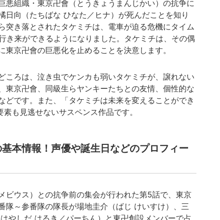
巨悪組織・東京卍會（とうきょうまんじかい）の抗争に
橘日向（たちばな ひなた／ヒナ）が死んだことを知り
ら突き落とされたタケミチは、電車が迫る危機にタイム
の行き来ができるようになりました。タケミチは、その偶
に東京卍會の巨悪化を止めることを決意します。
どころは、泣き虫でケンカも弱いタケミチが、譲れない
、東京卍會、同級生らヤンキーたちとの友情、個性的な
などです。また、「タケミチは未来を変えることができ
の要素も見逃せないサスペンス作品です。
の基本情報！声優や誕生日などのプロフィー
メビウス）との抗争前の集会が行われた第5話で、東京
番隊～参番隊の隊長が場地圭介（ばじ けいすけ）、三
（はやしだ はるき／パーちん）と東卍創設メンバーで占