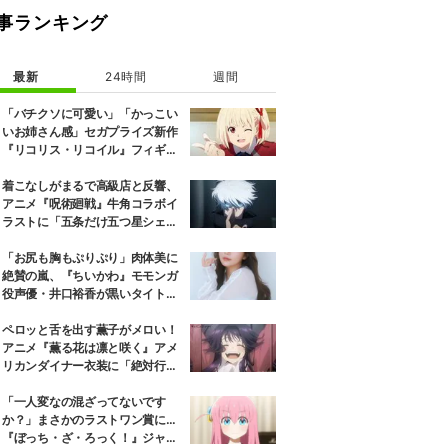
事ランキング
最新
24時間
週間
「バチクソに可愛い」「かっこい
いお姉さん感」セガプライズ新作
『リコリス・リコイル』フィギュ
ア解禁に反響続々
着こなしがまるで高級店と反響、
アニメ『呪術廻戦』牛角コラボイ
ラストに「五条だけ五つ星シェ
フ」
「お尻も胸もぷりぷり」肉体美に
絶賛の嵐、『ちいかわ』モモンガ
役声優・井口裕香が黒いタイトウ
ェアのトレーニング風景公開
ペロッと舌を出す薫子がメロい！
アニメ『薫る花は凛と咲く』アメ
リカンダイナー衣装に「絶対行き
ます」の声
「一人変なの混ざってないです
か？」まさかのラストワン賞に…
『ぼっち・ざ・ろっく！』ジャー