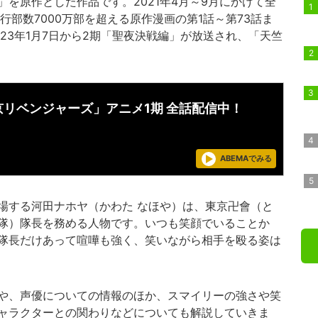
を原作とした作品です。2021年4月～9月にかけて全
行部数7000万部を超える原作漫画の第1話～第73話ま
23年1月7日から2期「聖夜決戦編」が放送され、「天竺
京リベンジャーズ」アニメ1期 全話配信中！
ABEMAでみる
する河田ナホヤ（かわた なほや）は、東京卍會（と
隊）隊長を務める人物です。いつも笑顔でいることか
隊長だけあって喧嘩も強く、笑いながら相手を殴る姿は
や、声優についての情報のほか、スマイリーの強さや笑
ャラクターとの関わりなどについても解説していきま