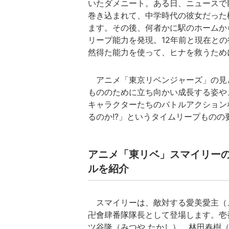
いたダメニート。ある日、ニュースで
巻き込まれて、中学時代の彼女だった
ます。その後、何者かに駅のホームか
リープ能力を発現。12年前と現在と
然得た能力を使って、ヒナを救うため
アニメ「東京リベンジャーズ」の見
もののために立ち向かい成長する姿や
キャラクターたちのバトルアクション
るのか!?」というタイムリープもの
アニメ「東リベ」スマイリー
ルを紹介
スマイリーは、敵対する愛美愛主（
卍會肆番隊隊長として登場します。壱
ツ谷隆（みつや たかし）、林田春樹