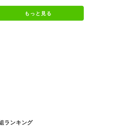
ジメイド姿にツッコミ殺到
もっと見る
組ランキング