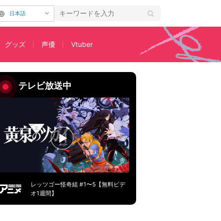
日本語
グッズ
声優
Vtuber
テレビ放送中
レッツゴー怪奇組 #1〜5【無料ビデ
オ1週間】