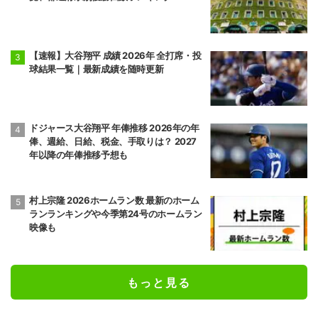
【速報】大谷翔平 成績 2026年 全打席・投
球結果一覧｜最新成績を随時更新
ドジャース大谷翔平 年俸推移 2026年の年
俸、週給、日給、税金、手取りは？ 2027
年以降の年俸推移予想も
村上宗隆 2026ホームラン数 最新のホーム
ランランキングや今季第24号のホームラン
映像も
もっと見る