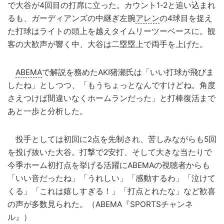
で大谷が4回目の打席に立った。カウント1-2と追い込まれ
るも、ガーディアンズの中継ぎ左腕
アレン
の4球目を捉え
た打球はライトの頭上を越えタイムリーツーベースに。観
客の大歓声が響く中、大谷は二塁塁上で両手を上げた。
ABEMA
で解説を務めたAKI猪瀬氏は「いい打球が飛びま
したね」としつつ、「もうちょっとなんですけどね。角度
さえつけば間違いなくホームランだった」と打棒復活まで
あと一歩と分析した。
投手としては初回に2点を先制され、苦しみながらも5回
を投げ抜いた大谷。打撃で2安打、そして大きな当たりで
今季ホーム初打点を挙げる活躍にABEMAの視聴者からも
「いい音だったね」「うれしい」「感動するわ」「泣けて
くる」「これは嬉しすぎる！」「打点とれたな」など歓喜
の声が多数見られた。（ABEMA『SPORTSチャンネ
ル』）