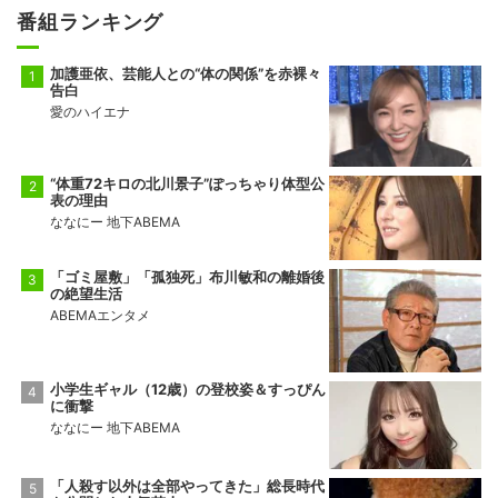
番組ランキング
加護亜依、芸能人との“体の関係”を赤裸々
告白
愛のハイエナ
“体重72キロの北川景子”ぽっちゃり体型公
表の理由
ななにー 地下ABEMA
「ゴミ屋敷」「孤独死」布川敏和の離婚後
の絶望生活
ABEMAエンタメ
小学生ギャル（12歳）の登校姿＆すっぴん
に衝撃
ななにー 地下ABEMA
「人殺す以外は全部やってきた」総長時代