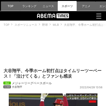
TOP
ランキング
ニュース
スポーツ
アニメ
エン
TOP
スポーツニュース
野球
MLB
大谷翔平、今季ホーム初打点は
大谷翔平、今季ホーム初打点はタイムリーツーベー
ス！「泣けてくる」とファンも感涙
メジャーリーグベースボール
大谷翔平
2022/04/28 13:56