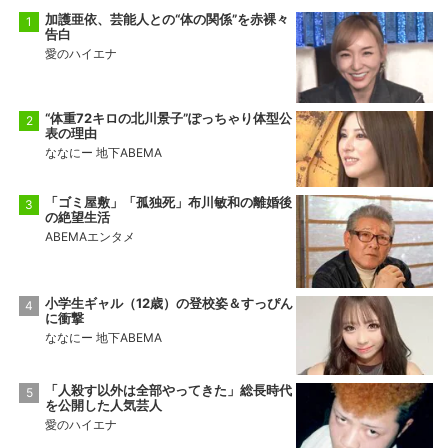
加護亜依、芸能人との“体の関係”を赤裸々
告白
愛のハイエナ
“体重72キロの北川景子”ぽっちゃり体型公
表の理由
ななにー 地下ABEMA
「ゴミ屋敷」「孤独死」布川敏和の離婚後
の絶望生活
ABEMAエンタメ
小学生ギャル（12歳）の登校姿＆すっぴん
に衝撃
ななにー 地下ABEMA
「人殺す以外は全部やってきた」総長時代
を公開した人気芸人
愛のハイエナ