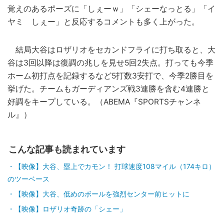
覚えのあるポーズに「しぇーｗ」「シェーなっとる」「イ
ヤミ しぇー」と反応するコメントも多く上がった。
結局大谷はロザリオをセカンドフライに打ち取ると、大
谷は3回以降は復調の兆しを見せ5回2失点。打っても今季
ホーム初打点を記録するなど5打数3安打で、今季2勝目を
挙げた。チームもガーディアンズ戦3連勝を含む4連勝と
好調をキープしている。（ABEMA『SPORTSチャンネ
ル』）
こんな記事も読まれています
【映像】大谷、塁上でカモン！ 打球速度108マイル（174キロ）
のツーベース
【映像】大谷、低めのボールを強烈センター前ヒットに
【映像】ロザリオ奇跡の「シェー」