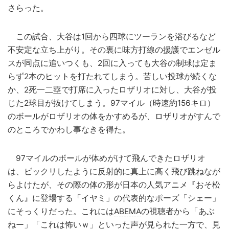
さらった。
この試合、大谷は1回から四球にツーランを浴びるなど
不安定な立ち上がり。その裏に味方打線の援護でエンゼル
スが同点に追いつくも、2回に入っても大谷の制球は定ま
らず2本のヒットを打たれてしまう。苦しい投球が続くな
か、2死一二塁で打席に入ったロザリオに対し、大谷が投
じた2球目が抜けてしまう。97マイル（時速約156キロ）
のボールがロザリオの体をかすめるが、ロザリオがすんで
のところでかわし事なきを得た。
97マイルのボールが体めがけて飛んできたロザリオ
は、ビックリしたように反射的に真上に高く飛び跳ねなが
らよけたが、その際の体の形が日本の人気アニメ『おそ松
くん』に登場する「イヤミ」の代表的なポーズ「シェー」
にそっくりだった。これには
ABEMA
の視聴者から「あぶ
ねー」「これは怖いｗ」といった声が見られた一方で、見