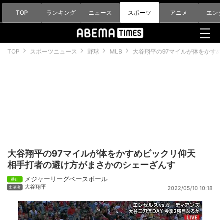
TOP
ランキング
ニュース
スポーツ
アニメ
エン
TOP
スポーツニュース
野球
MLB
大谷翔平の97マイルが体をかす
大谷翔平の97マイルが体をかすめビックリ仰天
相手打者の避け方がまさかのシェーざんす
メジャーリーグベースボール
大谷翔平
2022/05/10 10:18