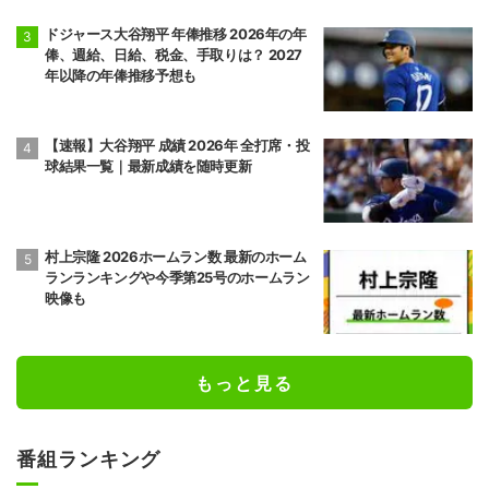
ドジャース大谷翔平 年俸推移 2026年の年
俸、週給、日給、税金、手取りは？ 2027
年以降の年俸推移予想も
【速報】大谷翔平 成績 2026年 全打席・投
球結果一覧｜最新成績を随時更新
村上宗隆 2026ホームラン数 最新のホーム
ランランキングや今季第25号のホームラン
映像も
もっと見る
番組ランキング