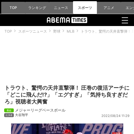
TOP
ランキング
ニュース
スポーツ
アニメ
エン
TOP
スポーツニュース
野球
MLB
トラウト、驚愕の天井直撃弾！ 
トラウト、驚愕の天井直撃弾！ 圧巻の復活アーチに
「どこに飛んだ!?」「エグすぎ」「気持ち良すぎだ
ろ」視聴者大興奮
メジャーリーグベースボール
大谷翔平
2022/08/24 11:29