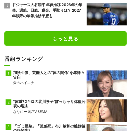
ドジャース大谷翔平 年俸推移 2026年の年
俸、週給、日給、税金、手取りは？ 2027
年以降の年俸推移予想も
もっと見る
番組ランキング
加護亜依、芸能人との“体の関係”を赤裸々
告白
愛のハイエナ
“体重72キロの北川景子”ぽっちゃり体型公
表の理由
ななにー 地下ABEMA
「ゴミ屋敷」「孤独死」布川敏和の離婚後
の絶望生活