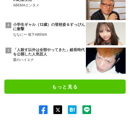
ABEMAエンタメ
小学生ギャル（12歳）の登校姿＆すっぴん
に衝撃
ななにー 地下ABEMA
「人殺す以外は全部やってきた」総長時代
を公開した人気芸人
愛のハイエナ
もっと見る
Twit
ter