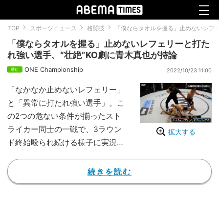
TOP
スポーツニュース
格闘技
「僕ならタオルを握る」止めないレフェ
「僕ならタオルを握る」止めないレフェリーと打た
れ強い選手、“壮絶”KO劇に青木真也が持論
ONE Championship
2022/10/23 11:00
「なかなか止めないレフェリー」
と「異常に打たれ強い選手」。こ
の2つの危ない条件が揃ったスト
ライカー同士の一戦で、3ラウン
拡大する
ド終始殴られ続ける様子に実況席
と視聴者から「早く止めろ」の大
合唱。壮絶なKO劇を巡って「試
続きを読む
合の止め時」に関する物議を醸す
事態に発展した。
【映像】物議を醸した壮絶KO劇