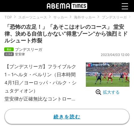
TOP
スポーツニュース
サッカー
海外サッカー
ブンデスリーガ
「恐怖の左足！」「あそこはオレのコース」 堂安
律、決める自信しかない“得意ゾーン”から強烈ミド
ルシュート炸裂
ブンデスリーガ
堂安律
2023/04/03 12:00
【ブンデスリーガ】フライブルク
1－1ヘルタ・ベルリン（日本時間
4月1日／ヨーロッパ・パルク・シ
ュタディオン）
拡大する
堂安律が正確無比なコントロール
シュートを放った。ボックス手前
でマイナスのボールを受けた日本
続きを読む
代表MFは、相手DFが寄せ切る前
に左足を一閃。シュートは美しい