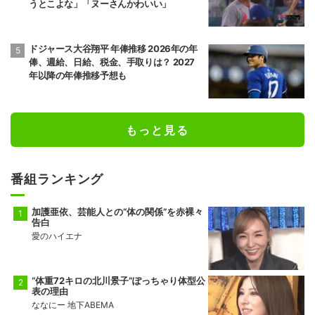
うとこよな」「ヌーさんかわいい」
ドジャース大谷翔平 年俸推移 2026年の年
俸、週給、日給、税金、手取りは？ 2027
年以降の年俸推移予想も
もっと見る
番組ランキング
加護亜依、芸能人との“体の関係”を赤裸々
告白
愛のハイエナ
“体重72キロの北川景子”ぽっちゃり体型公
表の理由
ななにー 地下ABEMA