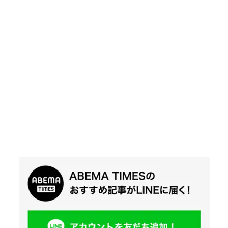
Twit
ter