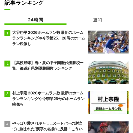
記事ランキング
24時間
週間
大谷翔平 2026ホームラン数 最新のホーム
ランランキングや今季第25、26号のホーム
ラン映像も
【高校野球】春・夏の甲子園歴代優勝校一
覧、都道府県別優勝回数ランキング
村上宗隆 2026ホームラン数 最新のホーム
ランランキングや今季第26号のホームラン
映像も
やっぱり愛されキャラ…ヌートバーの肘当
てに刻まれた“漢字の名前”に反響「こうい