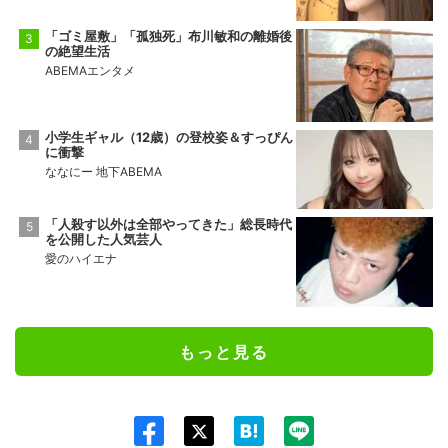
「ゴミ屋敷」「孤独死」布川敏和の離婚後
の絶望生活
ABEMAエンタメ
小学生ギャル（12歳）の登校姿＆すっぴん
に衝撃
ななにー 地下ABEMA
「人殺す以外は全部やってきた」総長時代
を公開した人気芸人
愛のハイエナ
もっと見る