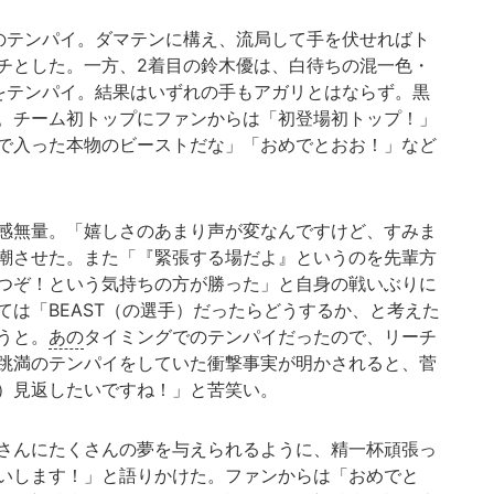
のテンパイ。ダマテンに構え、流局して手を伏せればト
チとした。一方、2着目の鈴木優は、白待ちの混一色・
をテンパイ。結果はいずれの手もアガリとはならず。黒
。チーム初トップにファンからは「初登場初トップ！」
で入った本物のビーストだな」「おめでとおお！」など
感無量。「嬉しさのあまり声が変なんですけど、すみま
潮させた。また「『緊張する場だよ』というのを先輩方
つぞ！という気持ちの方が勝った」と自身の戦いぶりに
ては「BEAST（の選手）だったらどうするか、と考えた
うと。
あの
タイミングでのテンパイだったので、リーチ
跳満のテンパイをしていた衝撃事実が明かされると、菅
）見返したいですね！」と苦笑い。
さんにたくさんの夢を与えられるように、精一杯頑張っ
いします！」と語りかけた。ファンからは「おめでと