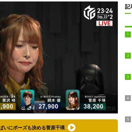
記
ぱいにポーズも決める菅原千瑛