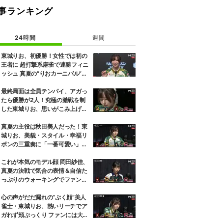
事ランキング
24時間
週間
東城りお、初優勝！女性では初の
王者に 超打撃系麻雀で連勝フィニ
ッシュ 真夏の“りおカーニバル”が
感涙で終演／麻雀・Mトーナメン
ト
最終局面は全員テンパイ、アガっ
たら優勝が2人！究極の激戦を制
した東城りお、思いがこみ上げる
優勝決定の瞬間「美しい結末だっ
た」「完全勝利！」／麻雀・Mト
真夏の主役は秋田美人だった！東
ーナメント
城りお、美貌・スタイル・幸福リ
ボンの三重奏に「一番可愛い」の
声／麻雀・Mトーナメント
これが本気のモデル顔 岡田紗佳、
真夏の決戦で気合の表情＆自信た
っぷりのウォーキングでファン魅
了「キメ顔だった」「顔小さすぎ
やろww」／麻雀・Mトーナメン
心の声がだだ漏れの“ぷく顔”美人
ト
雀士・東城りお、熱いリーチでア
ガれず頬ぷっくり ファンには大好