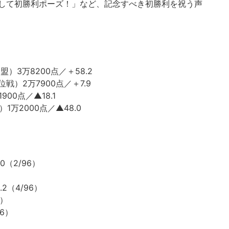
して初勝利ポーズ！」など、記念すべき初勝利を祝う声
連盟）3万8200点／＋58.2
高位戦）2万7900点／＋7.9
00点／▲18.1
1万2000点／▲48.0
0（2/96）
2（4/96）
6）
96）