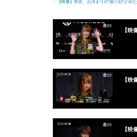
【映像】菅原、お決まりの“困り顔”が出
【映
【映
【映