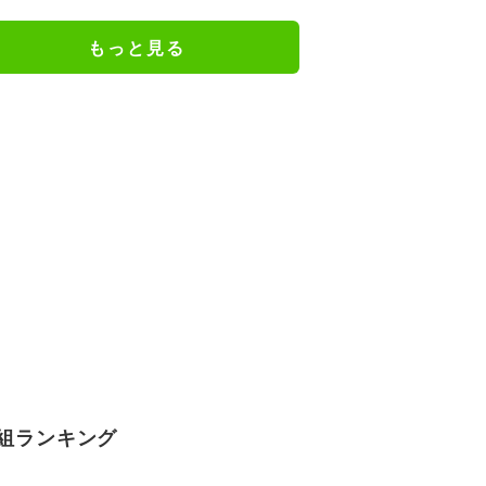
評「可愛すぎる」「表情管理も怠
らない」／麻雀・Mトーナメント
もっと見る
組ランキング