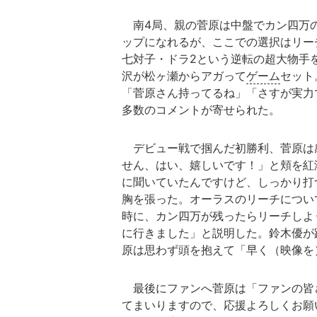
南4局、親の菅原は中盤でカン四万
ップになれるが、ここでの選択はリー
七対子・ドラ2という逆転の超大物手
沢が松ヶ瀬からアガって
ゲーム
セット
「菅原さん持ってるね」「さすが実力
多数のコメントが寄せられた。
デビュー戦で掴んだ初勝利、菅原は
せん、はい、嬉しいです！」と頬を紅
に聞いていたんですけど、しっかり打
胸を張った。オーラスのリーチについ
時に、カン四万が残ったらリーチしよ
に行きました」と説明した。鈴木優が
原は思わず頭を抱えて「早く（映像を
最後にファンへ菅原は「ファンの皆
てまいりますので、応援よろしくお願