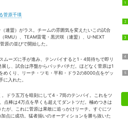
る菅原千瑛
（連盟）がラス。チームの雰囲気を変えたいこの試合
RMU）、TEAM雷電・黒沢咲（連盟）、U-NEXT
して菅原の並びで開始した。
スムーズに手が進み、テンパイすると1・4筒待ちで即リ
発展し、試合は序盤からバッチバチだ。ほどなく菅原は1
めくり、リーチ・ツモ・平和・ドラ2の8000点をゲッ
手に入れた。
。ドラ五万を暗刻にして4・7筒のテンパイ。これをツ
点、点棒は4万点を早くも超えてダントツだ。極めつきは
きたが、これに菅原は果敢に追っかけリーチ。すぐにツ
点の加点に成功。猛者揃いのオーディションを勝ち抜いた