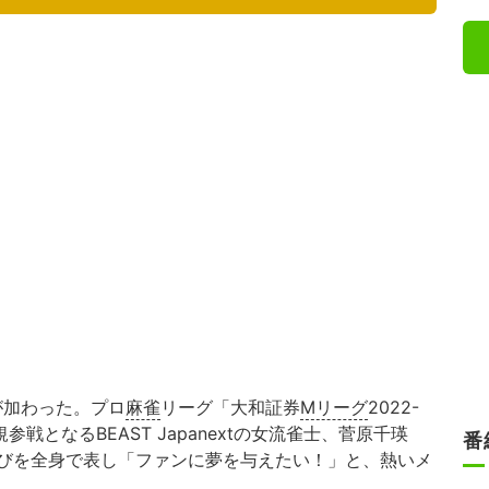
が加わった。プロ
麻雀
リーグ「大和証券
Mリーグ
2022-
参戦となるBEAST Japanextの女流雀士、菅原千瑛
番
びを全身で表し「ファンに夢を与えたい！」と、熱いメ