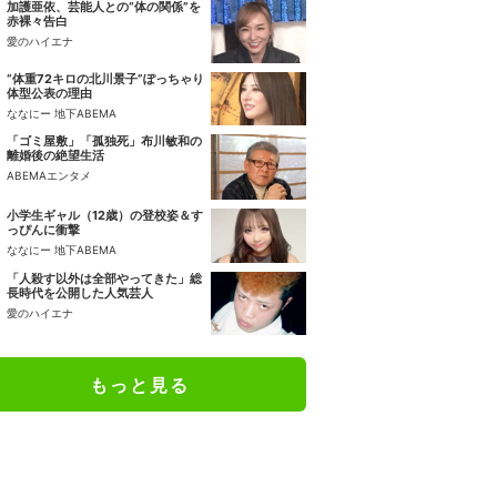
加護亜依、芸能人との“体の関係”を
赤裸々告白
愛のハイエナ
“体重72キロの北川景子”ぽっちゃり
体型公表の理由
ななにー 地下ABEMA
「ゴミ屋敷」「孤独死」布川敏和の
離婚後の絶望生活
ABEMAエンタメ
小学生ギャル（12歳）の登校姿＆す
っぴんに衝撃
ななにー 地下ABEMA
「人殺す以外は全部やってきた」総
長時代を公開した人気芸人
愛のハイエナ
もっと見る