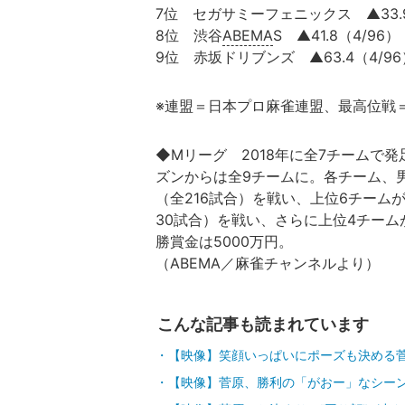
7位 セガサミーフェニックス ▲33.9
8位 渋谷
ABEMA
S ▲41.8（4/96）
9位 赤坂ドリブンズ ▲63.4（4/96
※連盟＝日本プロ麻雀連盟、最高位戦
◆Mリーグ 2018年に全7チームで発足
ズンからは全9チームに。各チーム、
（全216試合）を戦い、上位6チーム
30試合）を戦い、さらに上位4チーム
勝賞金は5000万円。
（ABEMA／麻雀チャンネルより）
こんな記事も読まれています
【映像】笑顔いっぱいにポーズも決める
【映像】菅原、勝利の「がおー」なシー