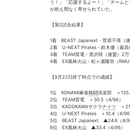
う！」「応援するよー！」「チームと
が絶え間なく寄せられていた。
【第2試合結果】
1着 BEAST Japanext・菅原千瑛（
2着 U-NEXT Pirates・鈴木優（最
3着 TEAM雷電・黒沢咲（連盟）2万19
4着 EX風林火山・松ヶ瀬隆弥（RMU）
【9月22日終了時点での成績】
1位 KONAMI麻雀
格闘
倶楽部 ＋135.
2位 TEAM雷電 ＋30.5（4/96）
3位 KADOKAWAサクラ
ナイツ
＋21.
4位 U-NEXT Pirates ＋10.4（4/9
5位 BEAST Japanext ▲24.6（4/
6位 EX風林火山 ▲33.4（4/96）