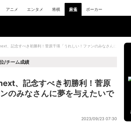
アニメ
エンタメ
将棋
麻雀
ポーカー
apanext、記念すべき初勝利！菅原千瑛「うれしい！ファンのみなさんに夢を
位/チーム成績
panext、記念すべき初勝利！菅原
ァンのみなさんに夢を与えたいで
2023/09/23 07:30