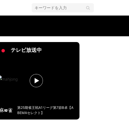
与えたいです」／麻雀・Mリーグ
テレビ放送中
第25期雀王戦A1リーグ第7節B卓【A
BEMAセレクト】