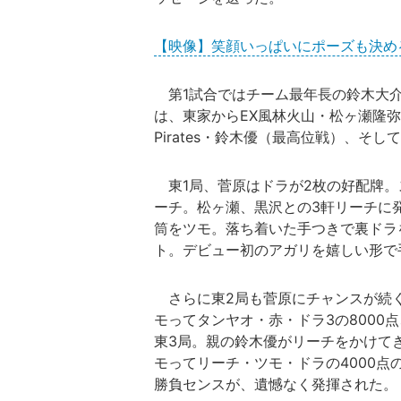
【映像】笑顔いっぱいにポーズも決め
第1試合ではチーム最年長の鈴木大介
は、東家からEX風林火山・松ヶ瀬隆弥（
Pirates・鈴木優（最高位戦）、そ
東1局、菅原はドラが2枚の好配牌。
ーチ。松ヶ瀬、黒沢との3軒リーチに
筒をツモ。落ち着いた手つきで裏ドラを
ト。デビュー初のアガリを嬉しい形で
さらに東2局も菅原にチャンスが続く
モってタンヤオ・赤・ドラ3の8000
東3局。親の鈴木優がリーチをかけて
モってリーチ・ツモ・ドラの4000
勝負センスが、遺憾なく発揮された。