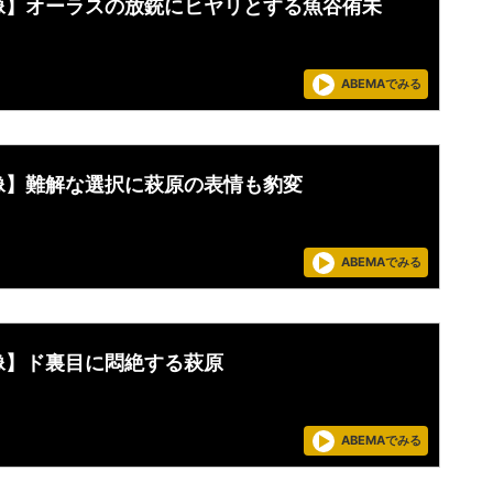
像】オーラスの放銃にヒヤリとする魚谷侑未
ABEMAでみる
像】難解な選択に萩原の表情も豹変
ABEMAでみる
像】ド裏目に悶絶する萩原
ABEMAでみる