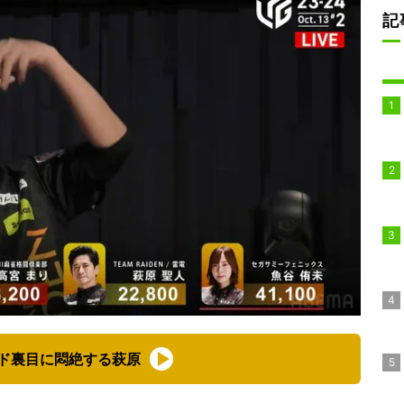
記
ド裏目に悶絶する萩原