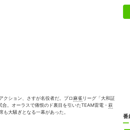
アクション、さすが名役者だ。プロ
麻雀
リーグ「大和証
の第2試合。オーラスで痛恨のド裏目を引いたTEAM雷電・
萩
席も大騒ぎとなる一幕があった。
番