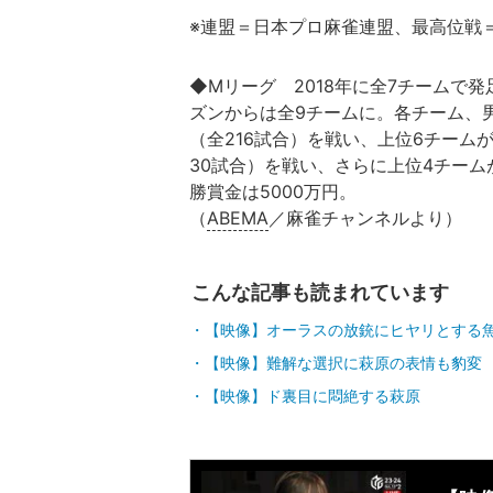
※連盟＝日本プロ麻雀連盟、最高位戦
◆Mリーグ 2018年に全7チームで発足
ズンからは全9チームに。各チーム、
（全216試合）を戦い、上位6チーム
30試合）を戦い、さらに上位4チーム
勝賞金は5000万円。
（
ABEMA
／麻雀チャンネルより）
こんな記事も読まれています
【映像】オーラスの放銃にヒヤリとする
【映像】難解な選択に萩原の表情も豹変
【映像】ド裏目に悶絶する萩原