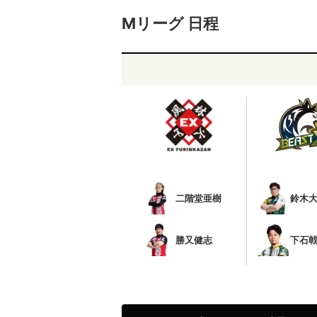
Mリーグ 日程
二階堂亜樹
鈴木
勝又健志
下石