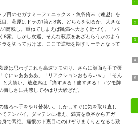
ップ目のセガサミーフェニックス・魚谷侑未（連盟）を
巡目、萩原はドラの1筒と8索、どちらを切るか、大きな
の1筒残し。重ねてしまえば跳満へ大きく近づく。「バ
く8索。しかし次巡、そんな萩原をあざわらうかのよう
ドラを切っておけば、ここで逆転を期すリーチとなって
萩原は思わずこれを高速ツモ切り、さらに顔面を手で覆
「ぐにゃああああ」「リアクションおもろいｗ」「そん
」と大笑い、放送席は「痛すぎる！痛すぎる！（ツモ牌
の悔しさに共感してやはり大騒ぎだ。
の後ろへ手をやり苦笑い。しかしすぐに気を取り直し
いてテンパイ。ダマテンに構え、満貫を魚谷からアガ
全身で悶絶、痛恨のド裏目にのけぞりまくりとなるも致