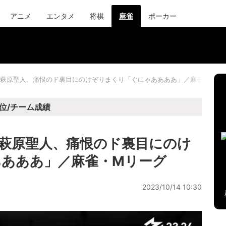
アニメ
エンタメ
将棋
麻雀
ポーカー
萩原聖人、痛恨のド裏目にのけぞりまくり「ぐにゃああああ」／麻雀・Mリ
位/チーム成績
萩原聖人、痛恨のド裏目にのけ
あああ」／麻雀・Mリーグ
2023/10/14 10:30