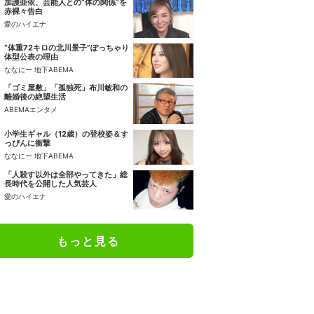
加護亜依、芸能人との“体の関係”を
赤裸々告白
愛のハイエナ
“体重72キロの北川景子”ぽっちゃり
体型公表の理由
ななにー 地下ABEMA
「ゴミ屋敷」「孤独死」布川敏和の
離婚後の絶望生活
ABEMAエンタメ
小学生ギャル（12歳）の登校姿＆す
っぴんに衝撃
ななにー 地下ABEMA
「人殺す以外は全部やってきた」総
長時代を公開した人気芸人
愛のハイエナ
もっと見る