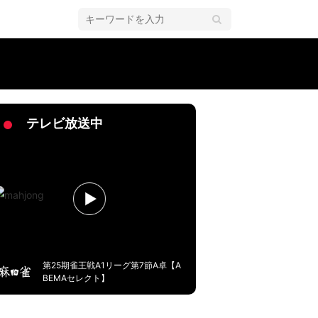
ーグ
テレビ放送中
第25期雀王戦A1リーグ第7節A卓【A
BEMAセレクト】