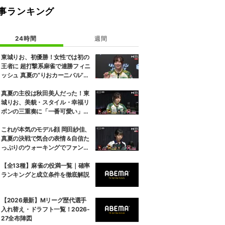
事ランキング
24時間
週間
東城りお、初優勝！女性では初の
王者に 超打撃系麻雀で連勝フィニ
ッシュ 真夏の“りおカーニバル”が
感涙で終演／麻雀・Mトーナメン
ト
真夏の主役は秋田美人だった！東
城りお、美貌・スタイル・幸福リ
ボンの三重奏に「一番可愛い」の
声／麻雀・Mトーナメント
これが本気のモデル顔 岡田紗佳、
真夏の決戦で気合の表情＆自信た
っぷりのウォーキングでファン魅
了「キメ顔だった」「顔小さすぎ
やろww」／麻雀・Mトーナメン
【全13種】麻雀の役満一覧｜確率
ト
ランキングと成立条件を徹底解説
【2026最新】Mリーグ歴代選手
入れ替え・ドラフト一覧！2026-
27全布陣図