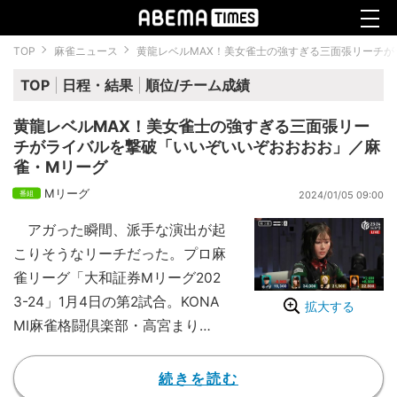
TOP
麻雀ニュース
黄龍レベルMAX！美女雀士の強すぎる三面張リーチ
TOP
日程・結果
順位/チーム成績
黄龍レベルMAX！美女雀士の強すぎる三面張リー
チがライバルを撃破「いいぞいいぞおおおお」／麻
雀・Mリーグ
Mリーグ
2024/01/05 09:00
アガった瞬間、派手な演出が起
こりそうなリーチだった。プロ麻
雀リーグ「大和証券Mリーグ202
3-24」1月4日の第2試合。KONA
拡大する
MI麻雀格闘倶楽部・高宮まり
（連盟）が三面張のリーチでライ
バルを撃破。アガリがほぼ約束さ
続きを読む