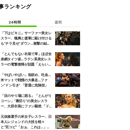
事ランキング
24時間
週間
「下はビキニ」サーファー美女レ
スラー、颯爽と援軍に駆け付ける
も“チラ見せ”ダウン…衝撃の結末
にファン騒然
「とんでもない衣装で草」ほぼ全
身網タイツ姿…ラテン系美女レス
ラーの電撃復帰が話題「えらいセ
クシー」
「やばいやばい」首絞め、吐血…
米マットで戦慄の大暴走…ファ
ン“ドン引き” 「普通に危険技」
「目のやり場に困る」「とんがり
コーン」“裏切り”の美女レスラ
ー、大胆衣装にファン騒然 「ドロ
ンジョみたいな恰好」
元体操選手の米女子レスラー、日
本人レジェンドの大技を軽々
と“完コピ”「おぉ、これは…」実