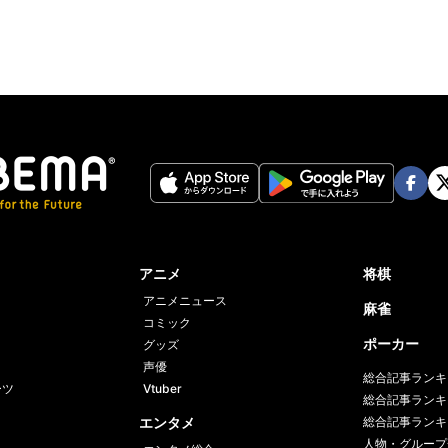
Face
Twi
book
er
アニメ
将棋
アニメニュース
麻雀
コミック
ポーカー
グッズ
声優
総合記事ランキ
ーツ
Vtuber
総合記事ランキ
エンタメ
総合記事ランキ
人物・グループ