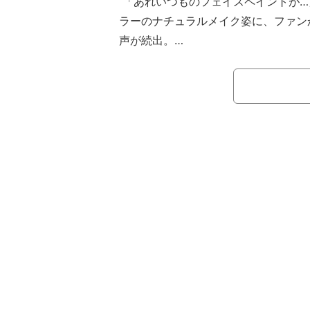
「あれいつものフェイスペイントが…
ラーのナチュラルメイク姿に、ファン
声が続出。
久々となるペイントで窺い知ること
に「まじで美人じゃね？」などと声が
【映像】“素顔のアスカ”カメラ目線で
ミチンとの防衛戦に勝利したWWE
バックステージでのシーン。試合に勝
ー、良かったー」と思わず日本語が漏
ト“ダメージCTRL”の面々が祝福に
注目したのはノーペインティングのア
子だった。