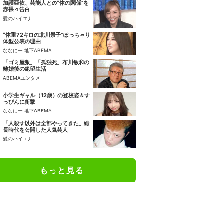
加護亜依、芸能人との“体の関係”を
赤裸々告白
愛のハイエナ
“体重72キロの北川景子”ぽっちゃり
体型公表の理由
ななにー 地下ABEMA
「ゴミ屋敷」「孤独死」布川敏和の
離婚後の絶望生活
ABEMAエンタメ
小学生ギャル（12歳）の登校姿＆す
っぴんに衝撃
ななにー 地下ABEMA
「人殺す以外は全部やってきた」総
長時代を公開した人気芸人
愛のハイエナ
もっと見る