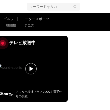
ゴルフ
モータースポーツ
格闘技
テニス
美人じゃね」歴代最強日本人の珍しい姿にファン熱狂
テレビ放送中
アフター横浜マラソン2023 選手た
ちの挑戦