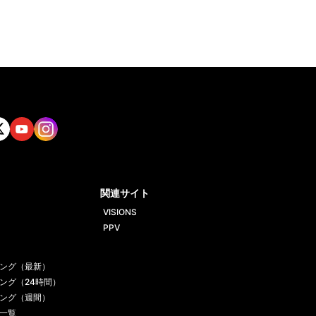
tt
Yout
Insta
ube
gram
関連サイト
VISIONS
PPV
ング（最新）
ング（24時間）
ング（週間）
一覧