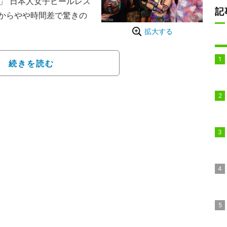
」 日本人女子ヒールレス
記
からやや時間差で驚きの
拡大する
ができない素顔での登場
あがるひと幕があった。
続きを読む
鋭い眼力（正面アップ）
女子王者、イヨ・スカイの
利し、ホッとしたか「あ
れるなか、所属ユニッ
駆け寄るシーンで、ファンが
スカが久々に登場した様