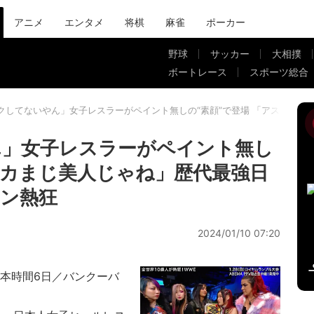
アニメ
エンタメ
将棋
麻雀
ポーカー
野球
サッカー
大相撲
ボートレース
スポーツ総合
クしてないやん」女子レスラーがペイント無しの“素顔”で登場 「アスカまじ
ん」女子レスラーがペイント無し
アスカまじ美人じゃね」歴代最強日
ン熱狂
2024/01/10 07:20
・日本時間6日／バンクーバ