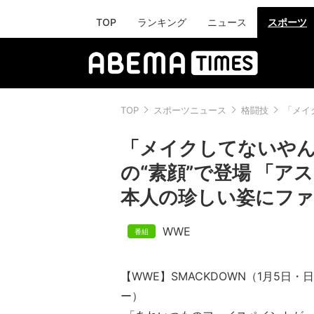
TOP
ランキング
ニュース
スポーツ
TOP
スポーツニュース
格闘技
「メイ
「メイクしてないや
の“素顔”で登場 「
本人の珍しい姿にファ
WWE
【WWE】SMACKDOWN（1月5日
ー）