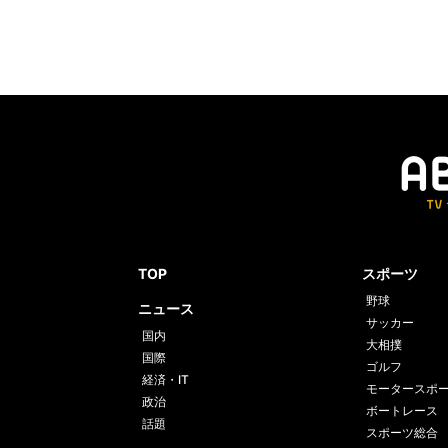
TOP
スポーツ
野球
ニュース
サッカー
国内
大相撲
国際
ゴルフ
経済・IT
モータースポ
政治
ボートレース
話題
スポーツ総合