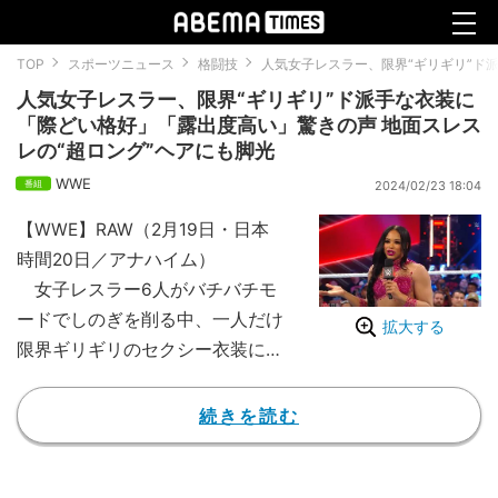
TOP
スポーツニュース
格闘技
人気女子レスラー、限界“ギリギリ”ド
人気女子レスラー、限界“ギリギリ”ド派手な衣装に
「際どい格好」「露出度高い」驚きの声 地面スレス
レの“超ロング”ヘアにも脚光
WWE
2024/02/23 18:04
【WWE】RAW（2月19日・日本
時間20日／アナハイム）
女子レスラー6人がバチバチモ
ードでしのぎを削る中、一人だけ
拡大する
限界ギリギリのセクシー衣装にハ
イヒール姿で“ド派手”に登場して
異彩を放った選手。その存在感も
続きを読む
さることながら、あと少しで地面
についてしまいそうな“超なが～