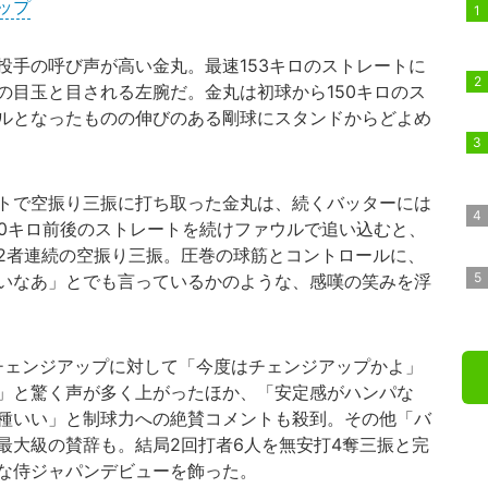
ップ
手の呼び声が高い金丸。最速153キロのストレートに
の目玉と目される左腕だ。金丸は初球から150キロのス
ルとなったものの伸びのある剛球にスタンドからどよめ
トで空振り三振に打ち取った金丸は、続くバッターには
50キロ前後のストレートを続けファウルで追い込むと、
2者連続の空振り三振。圧巻の球筋とコントロールに、
いなあ」とでも言っているかのような、感嘆の笑みを浮
チェンジアップに対して「今度はチェンジアップかよ」
」と驚く声が多く上がったほか、「安定感がハンパな
種いい」と制球力への絶賛コメントも殺到。その他「バ
最大級の賛辞も。結局2回打者6人を無安打4奪三振と完
な侍ジャパンデビューを飾った。