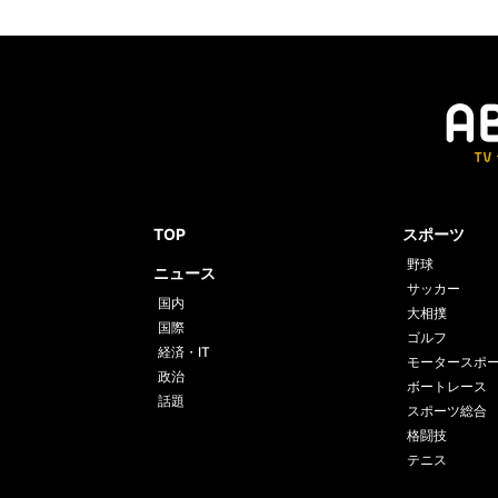
TOP
スポーツ
野球
ニュース
サッカー
国内
大相撲
国際
ゴルフ
経済・IT
モータースポ
政治
ボートレース
話題
スポーツ総合
格闘技
テニス