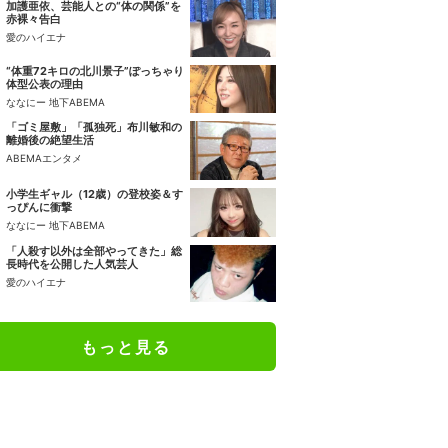
加護亜依、芸能人との“体の関係”を
赤裸々告白
愛のハイエナ
“体重72キロの北川景子”ぽっちゃり
体型公表の理由
ななにー 地下ABEMA
「ゴミ屋敷」「孤独死」布川敏和の
離婚後の絶望生活
ABEMAエンタメ
小学生ギャル（12歳）の登校姿＆す
っぴんに衝撃
ななにー 地下ABEMA
「人殺す以外は全部やってきた」総
長時代を公開した人気芸人
愛のハイエナ
もっと見る