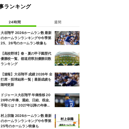
事ランキング
24時間
週間
大谷翔平 2026ホームラン数 最新
のホームランランキングや今季第
25、26号のホームラン映像も
【高校野球】春・夏の甲子園歴代
優勝校一覧、都道府県別優勝回数
ランキング
【速報】大谷翔平 成績 2026年 全
打席・投球結果一覧｜最新成績を
随時更新
ドジャース大谷翔平 年俸推移 20
26年の年俸、週給、日給、税金、
手取りは？ 2027年以降の年俸推
移予想も
村上宗隆 2026ホームラン数 最新
のホームランランキングや今季第
25号のホームラン映像も