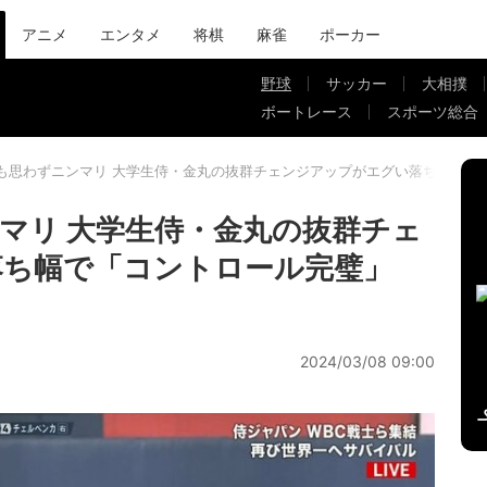
アニメ
エンタメ
将棋
麻雀
ポーカー
野球
サッカー
大相撲
ボートレース
スポーツ総合
も思わずニンマリ 大学生侍・金丸の抜群チェンジアップがエグい落ち幅で「
マリ 大学生侍・金丸の抜群チェ
落ち幅で「コントロール完璧」
2024/03/08 09:00