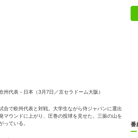
欧州代表－日本（3月7日／京セラドーム大阪）
試合で欧州代表と対戦。大学生ながら侍ジャパンに選出
発マウンドに上がり、圧巻の投球を見せた。三振の山を
がっている。
番