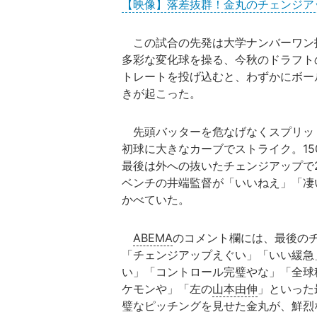
【映像】落差抜群！金丸のチェンジア
この試合の先発は大学ナンバーワン投
多彩な変化球を操る、今秋のドラフト
トレートを投げ込むと、わずかにボー
きが起こった。
先頭バッターを危なげなくスプリッ
初球に大きなカーブでストライク。1
最後は外への抜いたチェンジアップで
ベンチの井端監督が「いいねえ」「凄
かべていた。
ABEMA
のコメント欄には、最後の
「チェンジアップえぐい」「いい緩急
い」「コントロール完璧やな」「全球
ケモンや」「左の
山本由伸
」といった
璧なピッチングを見せた金丸が、鮮烈