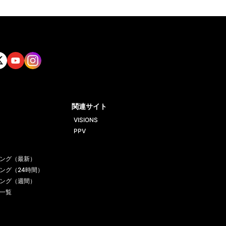
tt
Yout
Insta
ube
gram
関連サイト
VISIONS
PPV
ング（最新）
ング（24時間）
ング（週間）
一覧