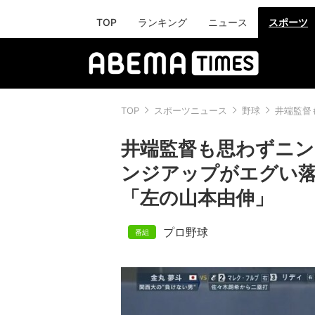
TOP
ランキング
ニュース
スポーツ
TOP
スポーツニュース
野球
井端監督
井端監督も思わずニン
ンジアップがエグい
「左の山本由伸」
プロ野球