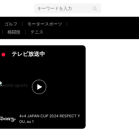
ゴルフ
モータースポーツ
格闘技
テニス
コントロール完璧」「左の山本由伸」
テレビ放送中
4v4 JAPAN CUP 2024 RESPECT Y
OU, au 1