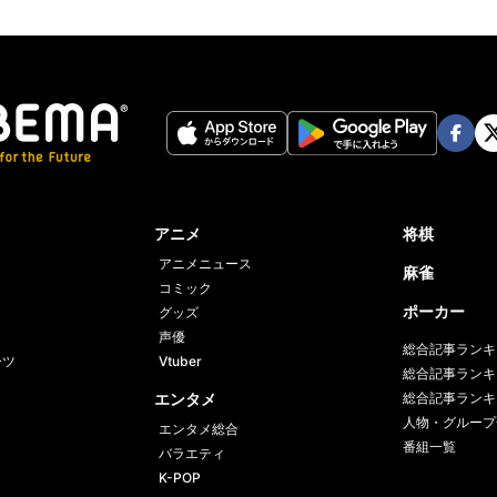
Face
Twi
book
er
アニメ
将棋
アニメニュース
麻雀
コミック
ポーカー
グッズ
声優
総合記事ランキ
ーツ
Vtuber
総合記事ランキ
エンタメ
総合記事ランキ
人物・グループ
エンタメ総合
番組一覧
バラエティ
K-POP