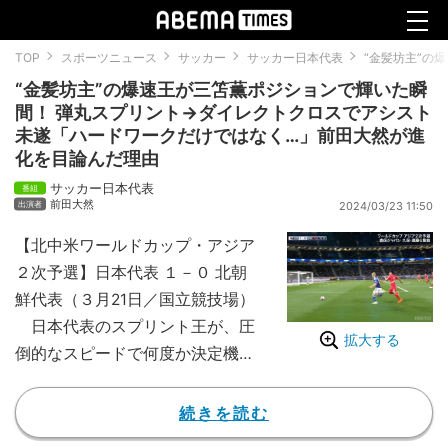
TOP
スポーツニュース
サッカー
サッカー日本代表
“金髪坊主”の
“金髪坊主”の爆速王が三笘薫ポジションで輝いた瞬
間！ 弾丸スプリント→ダイレクトクロスでアシスト
未遂「ハードワークだけではなく…」前田大然が進
化を目論んだ理由
サッカー日本代表
前田大然
2024/03/23 11:50
【北中米ワールドカップ・アジア
２次予選】日本代表 １－０ 北朝
鮮代表（３月21日／国立競技場）
日本代表のスプリント王が、圧
拡大する
倒的なスピードで何度か決定機を
演出。FW前田大然が左サイドの
新たな武器であることを証明する
続きを読む
90分となった。