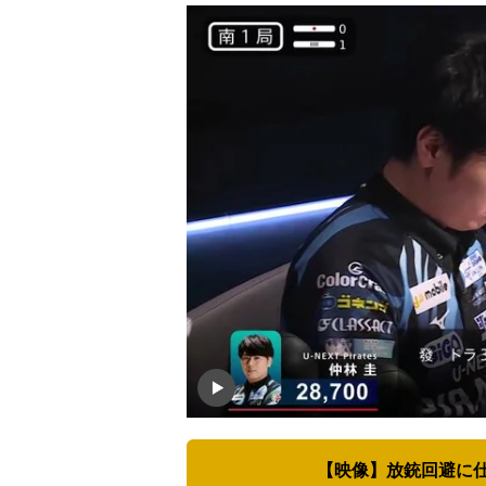
【映像】放銃回避に