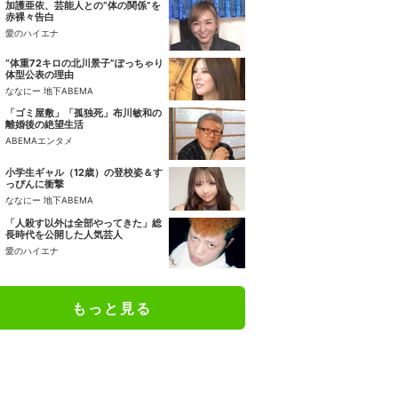
加護亜依、芸能人との“体の関係”を
赤裸々告白
愛のハイエナ
“体重72キロの北川景子”ぽっちゃり
体型公表の理由
ななにー 地下ABEMA
「ゴミ屋敷」「孤独死」布川敏和の
離婚後の絶望生活
ABEMAエンタメ
小学生ギャル（12歳）の登校姿＆す
っぴんに衝撃
ななにー 地下ABEMA
「人殺す以外は全部やってきた」総
長時代を公開した人気芸人
愛のハイエナ
もっと見る