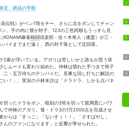
林圭、絶品の手順
高位戦）がペン7筒をチー、さらに北をポンしてチャン
ポン。手の内に發が対子、123の三色同順もうっすら見
KONAMI麻雀
格闘
倶楽部・佐々木寿人（連盟）が三・
ンパイまでまだ遠く、西の対子落としで迂回策。
ラ2索が浮いている。アガリは苦しいかと誰もが思う状
少しムードも変わり始めた。仲林は慣れた手つきで筒子
、二・五万待ちのテンパイだ。見事な回し打ちに解説の
ごい！」。実況の小林未沙は「ドラドラ、しかも点パネ
モ切ったドラをポン、暗刻の3筒を切って親満貫にパワ
で仲林のアガリ。發・ドラ3の1万2000点を完成させ
者からは「すっご」「ないすぅ！！」「さすばやし」
さんのファンになります」と反響が寄せられた。