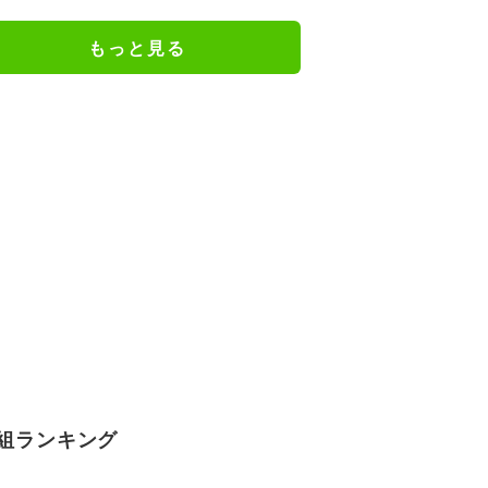
優勝決定の瞬間「美しい結末だっ
た」「完全勝利！」／麻雀・Mト
もっと見る
ーナメント
組ランキング