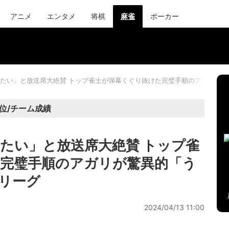
アニメ
エンタメ
将棋
麻雀
ポーカー
たい」と放送席大絶賛 トップ雀士が弾幕くぐり抜けた完璧手順のアガリが驚
位/チーム成績
たい」と放送席大絶賛 トップ雀
完璧手順のアガリが驚異的「う
リーグ
2024/04/13 11:00