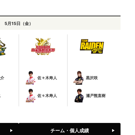
5月15日（金）
大介
佐々木寿人
黒沢咲
戟
佐々木寿人
瀬戸熊直樹
チーム・個人成績