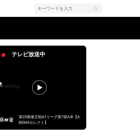
異的「うますぎる」／麻雀・Mリーグ
テレビ放送中
第25期雀王戦A1リーグ第7節A卓【A
BEMAセレクト】