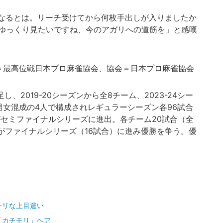
点になるとは。リーチ受けてから何枚手出しが入りましたか
ゆっくり見たいですね、今のアガリへの道筋を」と感嘆
＝最高位戦日本プロ麻雀協会、協会＝日本プロ麻雀協会
し、2019-20シーズンから全8チーム、2023-24シー
男女混成の4人で構成されレギュラーシーズン各96試合
がセミファイナルシリーズに進出。各チーム20試合（全
がファイナルシリーズ（16試合）に進み優勝を争う。優
チリな上目遣い
「カチモリ」ヘア