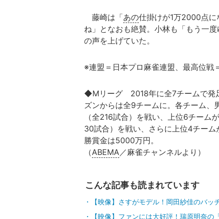
藤崎は「
あの
仕掛けが1万2000
ね」となおも絶賛。小林も「もう一度
の声を上げていた。
※連盟＝日本プロ麻雀連盟、最高位戦
◆Mリーグ 2018年に全7チームで発足
ズンからは全9チームに。各チーム、
（全216試合）を戦い、上位6チーム
30試合）を戦い、さらに上位4チーム
勝賞金は5000万円。
（
ABEMA
／麻雀チャンネルより）
こんな記事も読まれています
【映像】さすがモデル！岡田紗佳のバッ
【映像】ファンには大好評！瑞原明奈の