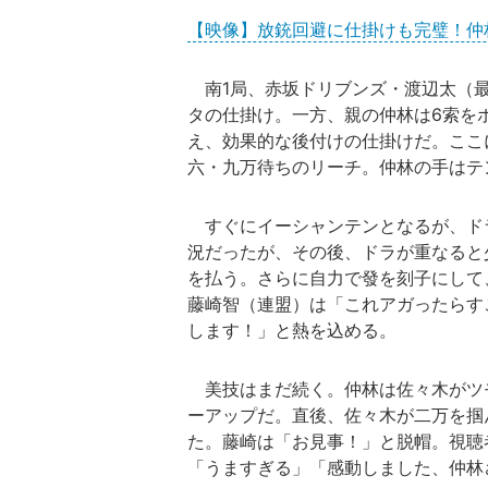
【映像】放銃回避に仕掛けも完璧！仲
南1局、赤坂ドリブンズ・渡辺太（最
タの仕掛け。一方、親の仲林は6索を
え、効果的な後付けの仕掛けだ。ここに
六・九万待ちのリーチ。仲林の手はテ
すぐにイーシャンテンとなるが、ド
況だったが、その後、ドラが重なると
を払う。さらに自力で發を刻子にして
藤崎智（連盟）は「これアガったらす
します！」と熱を込める。
美技はまだ続く。仲林は佐々木がツ
ーアップだ。直後、佐々木が二万を掴ん
た。藤崎は「お見事！」と脱帽。視聴
「うますぎる」「感動しました、仲林