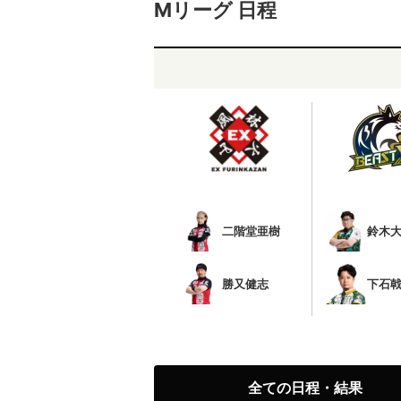
Mリーグ 日程
二階堂亜樹
鈴木
勝又健志
下石
全ての日程・結果