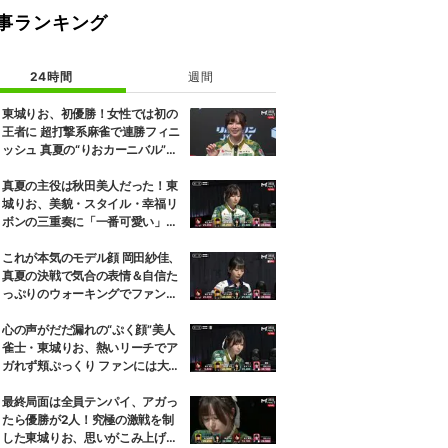
事ランキング
24時間
週間
東城りお、初優勝！女性では初の
王者に 超打撃系麻雀で連勝フィニ
ッシュ 真夏の“りおカーニバル”が
感涙で終演／麻雀・Mトーナメン
ト
真夏の主役は秋田美人だった！東
城りお、美貌・スタイル・幸福リ
ボンの三重奏に「一番可愛い」の
声／麻雀・Mトーナメント
これが本気のモデル顔 岡田紗佳、
真夏の決戦で気合の表情＆自信た
っぷりのウォーキングでファン魅
了「キメ顔だった」「顔小さすぎ
やろww」／麻雀・Mトーナメン
心の声がだだ漏れの“ぷく顔”美人
ト
雀士・東城りお、熱いリーチでア
ガれず頬ぷっくり ファンには大好
評「可愛すぎる」「表情管理も怠
らない」／麻雀・Mトーナメント
最終局面は全員テンパイ、アガっ
たら優勝が2人！究極の激戦を制
した東城りお、思いがこみ上げる