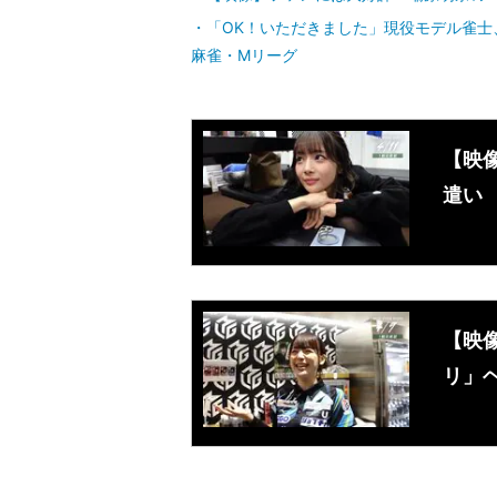
「OK！いただきました」現役モデル雀
麻雀・Mリーグ
【映
遣い
【映
リ」