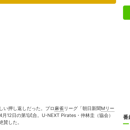
しい押し返しだった。プロ
麻雀
リーグ「朝日新聞
Mリー
月12日の第1試合。U-NEXT Pirates・仲林圭（協会）
番
絶賛した。