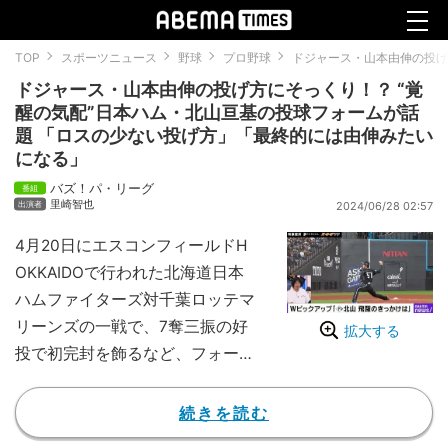
TOP
スポーツニュース
野球
プロ野球
ドジャース・山本由伸の投げ
ドジャース・山本由伸の投げ方にそっくり！？ “覚
醒の気配”日本ハム・北山亘基の投球フォームが話
題 「ロスの少ない投げ方」「最終的には由伸みたい
になる」
バズ！パ・リーグ
里崎智也
2024/06/28 02:57
4月20日にエスコンフィールドH
OKKAIDOで行われた北海道日本
ハムファイターズ対千葉ロッテマ
リーンズの一戦で、7奪三振の好
拡大する
投で初完封を飾るなど、フォーム
変更を機に急速に頭角をあらわ
し、早くも貴重な先発となりつつ
続きを読む
ある日本ハム・北山亘基。