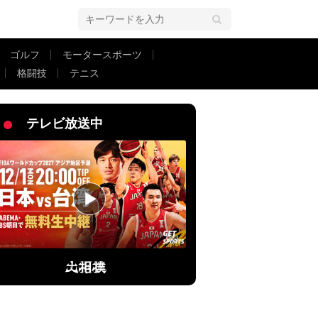
ゴルフ
モータースポーツ
格闘技
テニス
しろすぎる」反響相次ぐ
テレビ放送中