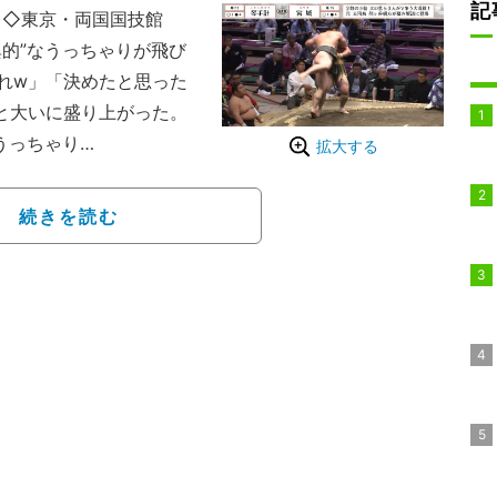
記
日◇東京・両国国技館
的”なうっちゃりが飛び
れw」「決めたと思った
と大いに盛り上がった。
うっちゃり
拡大する
下二枚目・琴手計（佐渡
110.1キロの小兵・宮城が
続きを読む
ンチ・体重128.3キロと
低い姿勢で当たると、大
られ、一気に土俵際まで
幹の強さで驚異的な粘り
と両まわしを掴み、豪快