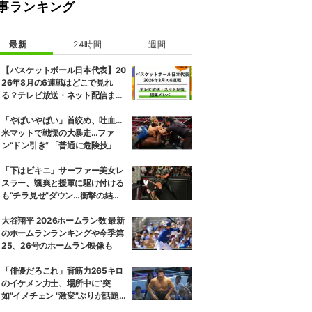
事ランキング
最新
24時間
週間
【バスケットボール日本代表】20
26年8月の6連戦はどこで見れ
る？テレビ放送・ネット配信まと
め 招集メンバーも解説
「やばいやばい」首絞め、吐血…
米マットで戦慄の大暴走…ファ
ン“ドン引き” 「普通に危険技」
「下はビキニ」サーファー美女レ
スラー、颯爽と援軍に駆け付ける
も“チラ見せ”ダウン…衝撃の結末
にファン騒然
大谷翔平 2026ホームラン数 最新
のホームランランキングや今季第
25、26号のホームラン映像も
「俳優だろこれ」背筋力265キロ
のイケメン力士、場所中に“突
如”イメチェン “激変”ぶりが話題
がっつりオールバック姿に「似合