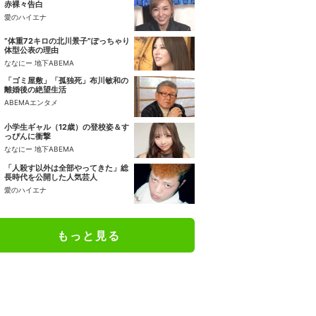
赤裸々告白
愛のハイエナ
“体重72キロの北川景子”ぽっちゃり
体型公表の理由
ななにー 地下ABEMA
「ゴミ屋敷」「孤独死」布川敏和の
離婚後の絶望生活
ABEMAエンタメ
小学生ギャル（12歳）の登校姿＆す
っぴんに衝撃
ななにー 地下ABEMA
「人殺す以外は全部やってきた」総
長時代を公開した人気芸人
愛のハイエナ
もっと見る