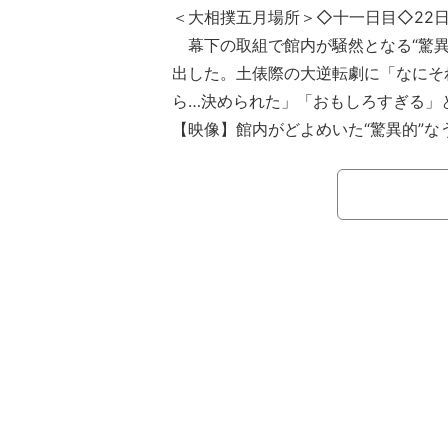
＜大相撲五月場所＞◇十一日目◇22
幕下の取組で館内が騒然となる“驚異
出した。土俵際の大逆転劇に「なにそ
ら…決められた」「おもしろすぎる」
【映像】館内がどよめいた“驚異的”な
幕下九枚目・宮城（二所ノ関）と幕
ヶ嶽）の一番。身長171.3センチ・体重
十一日目に対戦したのは、身長183.7セ
一回り大きな琴手計。宮城は立ち合い
きな体の琴手計に背中越しに上手を取
運ばれてしまう。だがここで宮城は体
を発揮、俵に足をかけて踏みとどまる
なうっちゃりを決めてみせた。