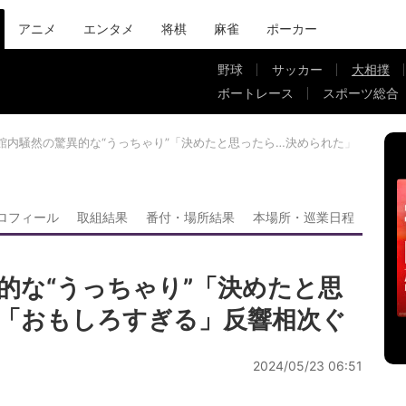
アニメ
エンタメ
将棋
麻雀
ポーカー
野球
サッカー
大相撲
ボートレース
スポーツ総合
館内騒然の驚異的な“うっちゃり”「決めたと思ったら…決められた」「おも
ロフィール
取組結果
番付・場所結果
本場所・巡業日程
的な“うっちゃり”「決めたと思
「おもしろすぎる」反響相次ぐ
2024/05/23 06:51