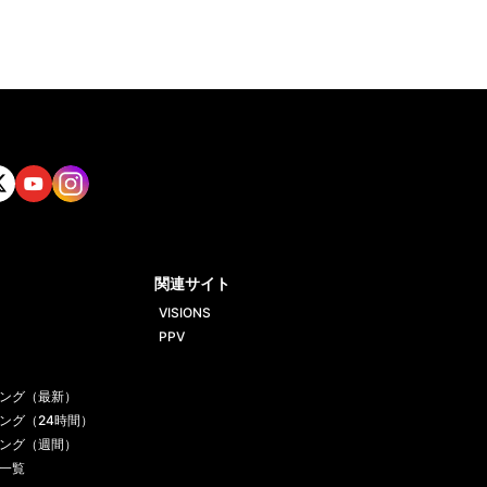
tt
Yout
Insta
ube
gram
関連サイト
VISIONS
PPV
ング（最新）
ング（24時間）
ング（週間）
一覧