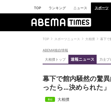
TOP
ランキング
ニュース
スポーツ
TOP
スポーツニュース
大相撲
幕下で
ABEMA独自情報
速報ニュース
大相撲トップ
力士プ
幕下で館内騒然の驚異
ったら…決められた」
大相撲