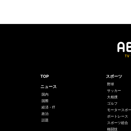
TOP
スポーツ
野球
ニュース
サッカー
国内
大相撲
国際
ゴルフ
経済・IT
モータースポ
政治
ボートレース
話題
スポーツ総合
格闘技