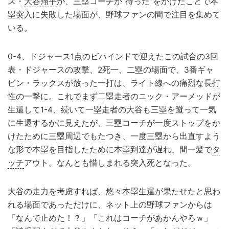
ス・
大谷翔平
が、三塁コーチが“待った”をかけたことで本
塁突入に失敗した場面が、野球ファンの間で注目を集めて
いる。
0-4、ドジャース1点のビハインドで迎えたこの試合の3回
表・ドジャースの攻撃、2死一、二塁の場面で、3番ギャ
ビン・ラックスが放った一打は、ライト線への痛烈な長打
性の一撃に。これでまず二塁走者のニック・アーメッドが
生還して1-4、続いて一塁走者の大谷も三塁を蹴って一気
に生還するかに見えたが、三塁コーチが一度ストップをか
けたために三塁周辺でもたつき、一度三塁から出直すよう
な形で本塁を目指したために本塁到達が遅れ、間一髪で
タ
ッチ
アウト。なんとも惜しまれる突入死となった。
大谷の走力を考慮すれば、悠々本塁生還が果たせたと思わ
れる場面であっただけに、ネット上の野球ファンからは
「なんで止めた！？」「これはコーチがあかんやろｗ」