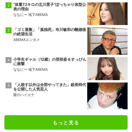
“体重72キロの北川景子”ぽっちゃり体型公
表の理由
ななにー 地下ABEMA
「ゴミ屋敷」「孤独死」布川敏和の離婚後
の絶望生活
ABEMAエンタメ
小学生ギャル（12歳）の登校姿＆すっぴん
に衝撃
ななにー 地下ABEMA
「人殺す以外は全部やってきた」総長時代
を公開した人気芸人
愛のハイエナ
もっと見る