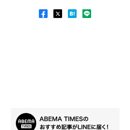
Twit
ter