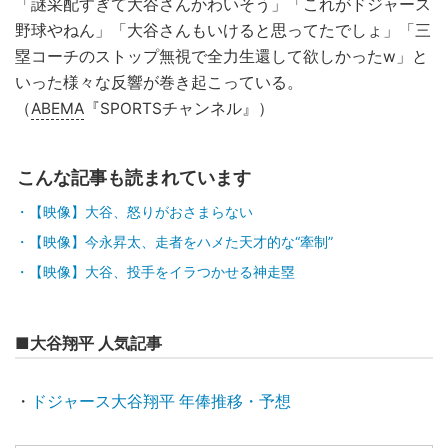
「謎采配すぎて大谷さんかわいそう」「これがドジャース
野球やねん」「大谷さんもいけると思ってたでしょ」「三
塁コーチのストップ無視で全力生還して欲しかったw」と
いった様々な反響が巻き起こっている。
（
ABEMA
『SPORTSチャンネル』）
こんな記事も読まれています
【映像】大谷、怒りがおさまらない
【映像】今永昇太、走者をハメた天才的な“牽制”
【映像】大谷、投手をイラつかせる神走塁
■大谷翔平 人気記事
・
ドジャース大谷翔平 年俸推移・予想