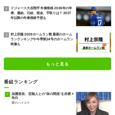
ドジャース大谷翔平 年俸推移 2026年の年
俸、週給、日給、税金、手取りは？ 2027
年以降の年俸推移予想も
村上宗隆 2026ホームラン数 最新のホーム
ランランキングや今季第24号のホームラン
映像も
もっと見る
番組ランキング
加護亜依、芸能人との“体の関係”を赤裸々
告白
愛のハイエナ