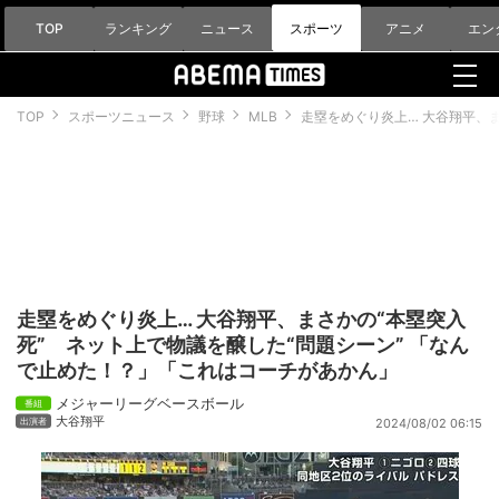
TOP
ランキング
ニュース
スポーツ
アニメ
エン
TOP
スポーツニュース
野球
MLB
走塁をめぐり炎上… 大谷翔平、
走塁をめぐり炎上… 大谷翔平、まさかの“本塁突入
死” ネット上で物議を醸した“問題シーン” 「なん
で止めた！？」「これはコーチがあかん」
メジャーリーグベースボール
大谷翔平
2024/08/02 06:15