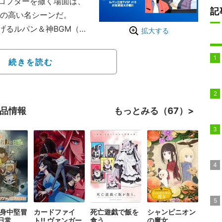
コプターを撒く場面は、
記
気の高い名シーンだ。
るルパン＆神BGM（41
拡大する
神出鬼没の大泥棒・ルパ
続きを読む
モンキー・パンチ氏によ
版のほか、不定期で放送
、冒険活劇の金字塔とし
作品情報
もっとみる（67）
独身中堅冒
カードファイ
死亡遊戯で飯を
シャンピニオン
日常
ト!! ヴァンガー
食う。
の魔女