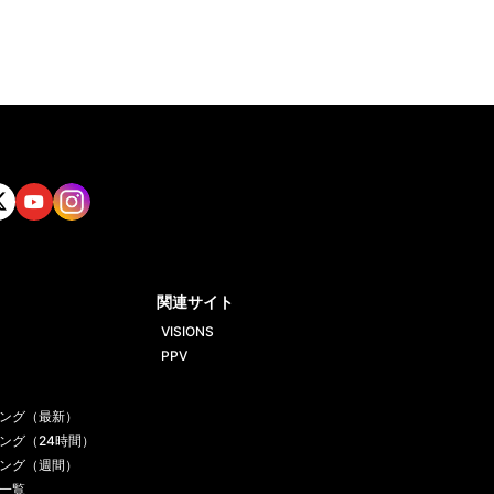
tt
Yout
Insta
ube
gram
関連サイト
VISIONS
PPV
ング（最新）
ング（24時間）
ング（週間）
一覧