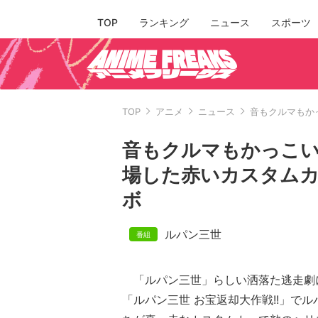
TOP
ランキング
ニュース
スポーツ
TOP
アニメ
ニュース
音もクルマもか
音もクルマもかっこい
場した赤いカスタムカ
ボ
ルパン三世
「ルパン三世」らしい洒落た逃走劇
「ルパン三世 お宝返却大作戦!!」で