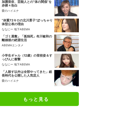
加護亜依、芸能人との“体の関係”を
赤裸々告白
愛のハイエナ
“体重72キロの北川景子”ぽっちゃり
体型公表の理由
ななにー 地下ABEMA
「ゴミ屋敷」「孤独死」布川敏和の
離婚後の絶望生活
ABEMAエンタメ
小学生ギャル（12歳）の登校姿＆す
っぴんに衝撃
ななにー 地下ABEMA
「人殺す以外は全部やってきた」総
長時代を公開した人気芸人
愛のハイエナ
もっと見る