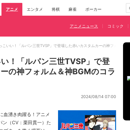
アニメ
エンタメ
将棋
麻雀
ポーカー
アニメニュース
コミック
っこいい！「ルパン三世TVSP」で登場した赤いカスタムカーの神フォルム＆
い！「ルパン三世TVSP」で登
ーの神フォルム＆神BGMのコラ
2024/08/14 07:00
に血湧き肉躍る！アニメ
ルパン（CV：栗田貫一）た