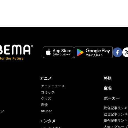
Face
Twi
book
er
アニメ
将棋
アニメニュース
麻雀
コミック
ポーカー
グッズ
声優
総合記事ランキ
ーツ
Vtuber
総合記事ランキ
エンタメ
総合記事ランキ
人物・グループ