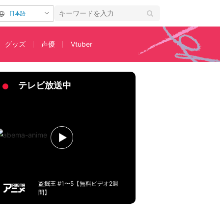
日本語
グッズ
声優
Vtuber
神BGMのコラボ
テレビ放送中
盗掘王 #1〜5【無料ビデオ2週
間】