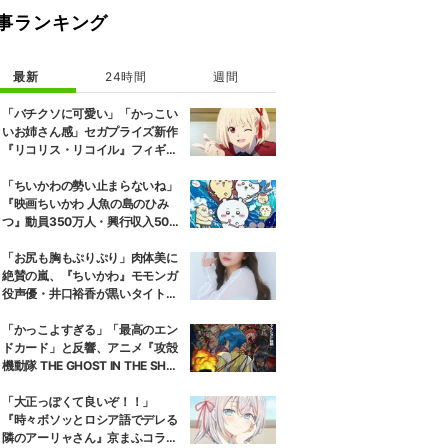
事ランキング
最新
24時間
週間
「バチクソに可愛い」「かっこい
いお姉さん感」セガプライズ新作
『リコリス・リコイル』フィギュ
ア解禁に反響続々
「ちいかわの勢い止まらないね」
『映画ちいかわ 人魚の島のひみ
つ』動員350万人・興行収入50億
円突破が大きな話題に
「お尻も胸もぷりぷり」肉体美に
絶賛の嵐、『ちいかわ』モモンガ
役声優・井口裕香が黒いタイトウ
ェアのトレーニング風景公開
「かっこよすぎる」「最高のエン
ドカード」と反響、アニメ『攻殻
機動隊 THE GHOST IN THE SHEL
L』第5話エンドカード公開
「大正っぽくて良いぞ！！」
『時々ボソッとロシア語でデレる
隣のアーリャさん』京まふコラボ