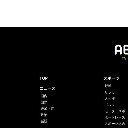
TOP
スポーツ
野球
ニュース
サッカー
国内
大相撲
国際
ゴルフ
経済・IT
モータースポ
政治
ボートレース
話題
スポーツ総合