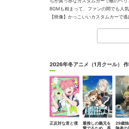
ちが真っ赤なカスタムカーで敵のヘリ
BGMも相まって、ファンの間でも人
【映像】かっこいいカスタムカーで逃げ
分20秒ごろ〜）
アニメ「ルパン三世」シリーズは、
ン三世とその仲間たちの活躍を描いた
る漫画が原作。テレビシリーズや劇場
されるテレビスペシャルも人気を集め
2026年冬アニメ（1月クール） 
て老若男女に愛されている。
正反対な君と僕
最推しの義兄を
29歳
愛でるため、長
険者の