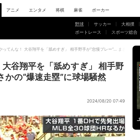
アニメ
エンタメ
将棋
麻雀
ポーカー
野球
サッカー
大相撲
ボートレース
スポーツ総合
やってんな！ 大谷翔平を「舐めすぎ」 相手野手が“怠慢プレー”… まさかの“
 大谷翔平を「舐めすぎ」 相手野
まさかの“爆速走塁”に球場騒然
2024/08/20 07:49