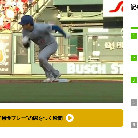
記
“怠慢プレー”の隙をつく瞬間