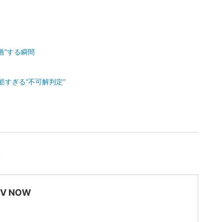
過”する瞬間
酷すぎる“不可解判定”
想
TV NOW