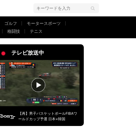
ゴルフ
モータースポーツ
格闘技
テニス
爆速走塁”に球場騒然
テレビ放送中
【再】男子バスケットボールFIBAワ
ールドカップ予選 日本×韓国