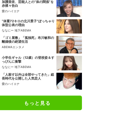
加護亜依、芸能人との“体の関係”を
赤裸々告白
愛のハイエナ
“体重72キロの北川景子”ぽっちゃり
体型公表の理由
ななにー 地下ABEMA
「ゴミ屋敷」「孤独死」布川敏和の
離婚後の絶望生活
ABEMAエンタメ
小学生ギャル（12歳）の登校姿＆す
っぴんに衝撃
ななにー 地下ABEMA
「人殺す以外は全部やってきた」総
長時代を公開した人気芸人
愛のハイエナ
もっと見る