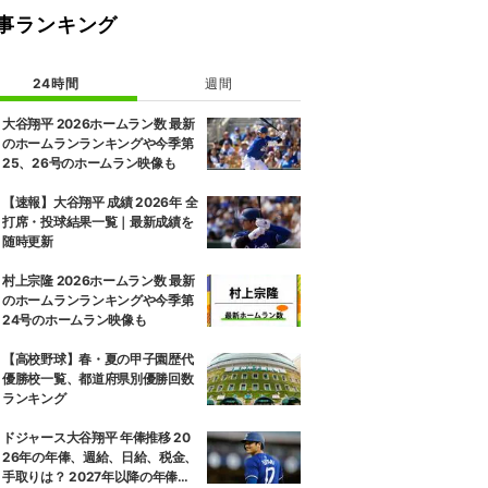
事ランキング
24時間
週間
大谷翔平 2026ホームラン数 最新
のホームランランキングや今季第
25、26号のホームラン映像も
【速報】大谷翔平 成績 2026年 全
打席・投球結果一覧｜最新成績を
随時更新
村上宗隆 2026ホームラン数 最新
のホームランランキングや今季第
24号のホームラン映像も
【高校野球】春・夏の甲子園歴代
優勝校一覧、都道府県別優勝回数
ランキング
ドジャース大谷翔平 年俸推移 20
26年の年俸、週給、日給、税金、
手取りは？ 2027年以降の年俸推