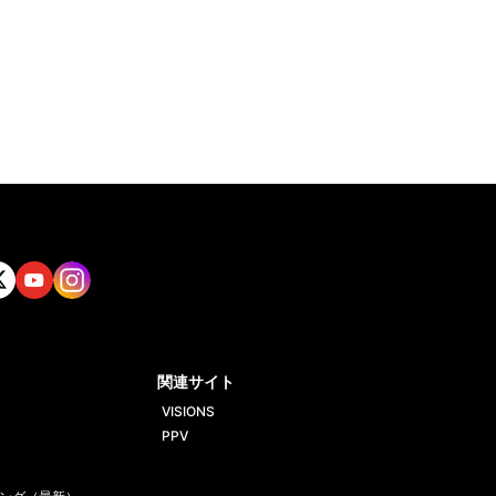
tt
Yout
Insta
ube
gram
関連サイト
VISIONS
PPV