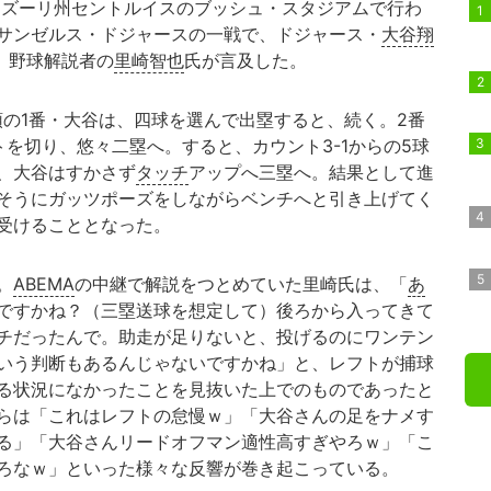
・ミズーリ州セントルイスのブッシュ・スタジアムで行わ
サンゼルス・ドジャースの一戦で、ドジャース・
大谷翔
、野球解説者の
里崎智也
氏が言及した。
頭の1番・大谷は、四球を選んで出塁すると、続く。2番
を切り、悠々二塁へ。すると、カウント3-1からの5球
、大谷はすかさず
タッチ
アップへ三塁へ。結果として進
そうにガッツポーズをしながらベンチへと引き上げてく
受けることとなった。
。
ABEMA
の中継で解説をつとめていた里崎氏は、「
あ
ですかね？（三塁送球を想定して）後ろから入ってきて
チだったんで。助走が足りないと、投げるのにワンテン
いう判断もあるんじゃないですかね」と、レフトが捕球
る状況になかったことを見抜いた上でのものであったと
らは「これはレフトの怠慢ｗ」「大谷さんの足をナメす
る」「大谷さんリードオフマン適性高すぎやろｗ」「こ
ろなｗ」といった様々な反響が巻き起こっている。