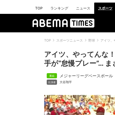
TOP
ランキング
ニュース
スポーツ
TOP
スポーツニュース
野球
アイツ、
アイツ、やってんな！
手が“怠慢プレー”… 
メジャーリーグベースボール
大谷翔平