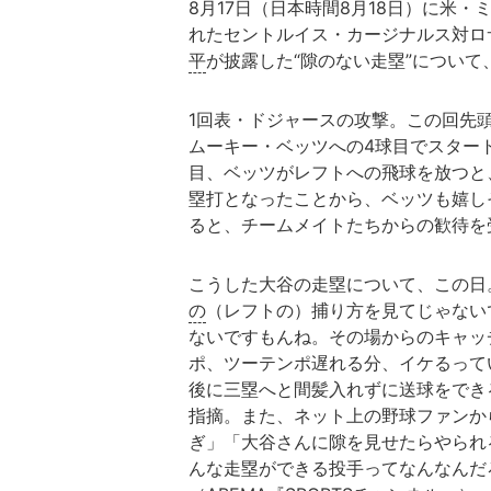
8月17日（日本時間8月18日）に米
れたセントルイス・カージナルス対ロ
平
が披露した“隙のない走塁”について
1回表・ドジャースの攻撃。この回先
ムーキー・ベッツへの4球目でスタート
目、ベッツがレフトへの飛球を放つと
塁打となったことから、ベッツも嬉し
ると、チームメイトたちからの歓待を
こうした大谷の走塁について、この日
の
（レフトの）捕り方を見てじゃない
ないですもんね。その場からのキャッ
ポ、ツーテンポ遅れる分、イケるって
後に三塁へと間髪入れずに送球をでき
指摘。また、ネット上の野球ファンか
ぎ」「大谷さんに隙を見せたらやられ
んな走塁ができる投手ってなんなんだ