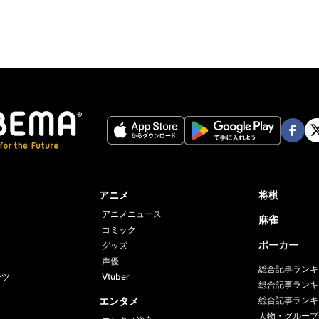
Face
Twi
book
er
アニメ
将棋
アニメニュース
麻雀
コミック
ポーカー
グッズ
声優
総合記事ランキ
ーツ
Vtuber
総合記事ランキ
エンタメ
総合記事ランキ
人物・グループ