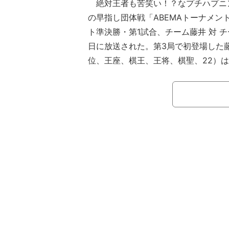
絶対王者も苦笑い！？なプチハプニ
の早指し団体戦「ABEMAトーナメント
ト準決勝・第1試合、チーム藤井 対 チ
日に放送された。第3局で初登場した
位、王座、棋王、王将、棋聖、22）
トをオフ。しかし、後ろに回した腕が
まま舞台から落下してしまった。これ
笑い。珍しい一コマに、ファンの視線
た。