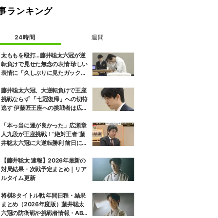
事ランキング
24時間
週間
太ももを殴打…藤井聡太六冠が逆
転負けで見せた無念の表情 珍しい
表情に「久しぶりに見たガック
し」「すごいため息」の声
藤井聡太六冠、大逆転負けで王座
挑戦ならず 「七冠復帰」への切符
逃す 伊藤匠王座への挑戦者は広瀬
章人九段に決定
「本っ当に運が良かった」広瀬章
人九段が王座挑戦！“絶対王者”藤
井聡太六冠に大逆転勝利 前日には
「子どもとケンカした」パパの顔
も
【藤井聡太 速報】2026年最新の
対局結果・次戦予定まとめ｜リア
ルタイム更新
将棋8タイトル戦 年間日程・結果
まとめ（2026年度版）藤井聡太
六冠の防衛戦や挑戦者情報・ABE