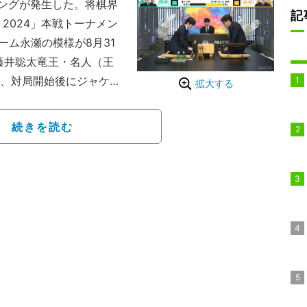
ングが発生した。将棋界
記
2024」本戦トーナメン
ーム永瀬の模様が8月31
藤井聡太竜王・名人（王
は、対局開始後にジャケッ
拡大する
ごみ箱にヒットし、その
には藤井竜王・名人も苦
続きを読む
もくぎ付けとなってい