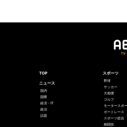
TOP
スポーツ
野球
ニュース
サッカー
国内
大相撲
国際
ゴルフ
経済・IT
モータースポ
政治
ボートレース
話題
スポーツ総合
格闘技