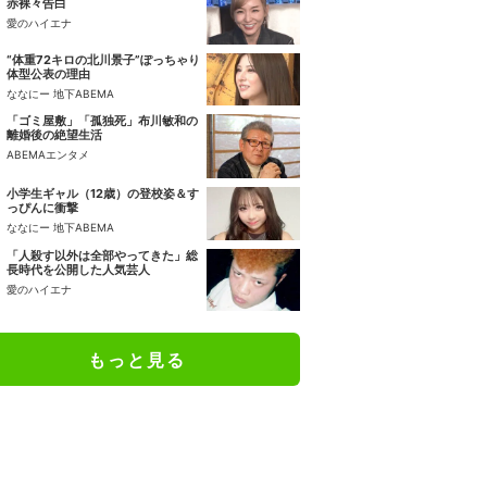
赤裸々告白
愛のハイエナ
“体重72キロの北川景子”ぽっちゃり
体型公表の理由
ななにー 地下ABEMA
「ゴミ屋敷」「孤独死」布川敏和の
離婚後の絶望生活
ABEMAエンタメ
小学生ギャル（12歳）の登校姿＆す
っぴんに衝撃
ななにー 地下ABEMA
「人殺す以外は全部やってきた」総
長時代を公開した人気芸人
愛のハイエナ
もっと見る