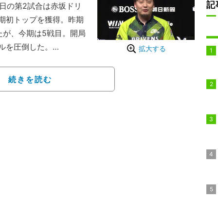
記
14日の第2試合は赤坂ドリ
期初トップを獲得。昨期
たが、今期は5戦目。開局
ルを圧倒した。
拡大する
紀（最高位戦）が途中まで
ミーフェニックス・醍醐
続きを読む
2着。当試合は起家から
MU）、セガサミーフェニ
BEMAS・白鳥翔（連