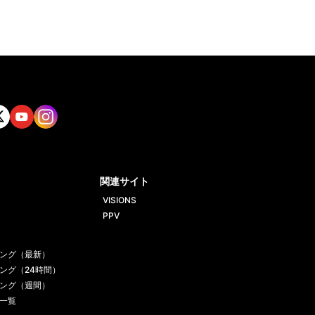
tt
Yout
Insta
ube
gram
関連サイト
VISIONS
PPV
ング（最新）
ング（24時間）
ング（週間）
一覧