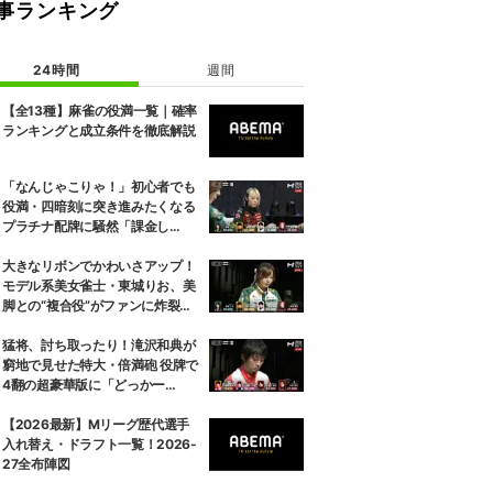
事ランキング
24時間
週間
【全13種】麻雀の役満一覧｜確率
ランキングと成立条件を徹底解説
「なんじゃこりゃ！」初心者でも
役満・四暗刻に突き進みたくなる
プラチナ配牌に騒然「課金し
た？」／麻雀・Mトーナメント
大きなリボンでかわいさアップ！
モデル系美女雀士・東城りお、美
脚との“複合役”がファンに炸裂
「スタイル好き」／麻雀・Mトー
ナメント
猛将、討ち取ったり！滝沢和典が
窮地で見せた特大・倍満砲 役牌で
4翻の超豪華版に「どっかー
ん！」／麻雀・Mトーナメント
【2026最新】Mリーグ歴代選手
入れ替え・ドラフト一覧！2026-
27全布陣図