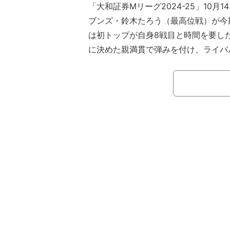
「大和証券Mリーグ2024-25」10月
ブンズ・鈴木たろう（最高位戦）が今
は初トップが自身8戦目と時間を要し
に決めた親満貫で弾みを付け、ライバ
第1試合は赤坂ドリブンズ・浅見真
トップ目を走っていたものの、セガサ
大（最高位戦）の親倍満に屈し惜しい
たろう、EX風林火山・松ヶ瀬隆弥（R
ックス・茅森早香（最高位戦）、渋谷A
盟）の並びで開始した。