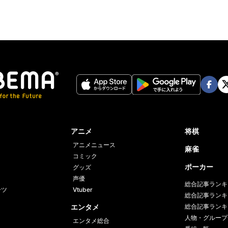
Face
Twi
book
er
アニメ
将棋
アニメニュース
麻雀
コミック
ポーカー
グッズ
声優
総合記事ランキ
ーツ
Vtuber
総合記事ランキ
エンタメ
総合記事ランキ
人物・グループ
エンタメ総合