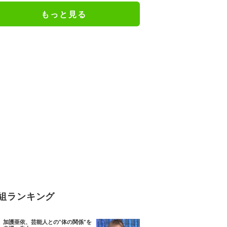
もっと見る
組ランキング
加護亜依、芸能人との“体の関係”を