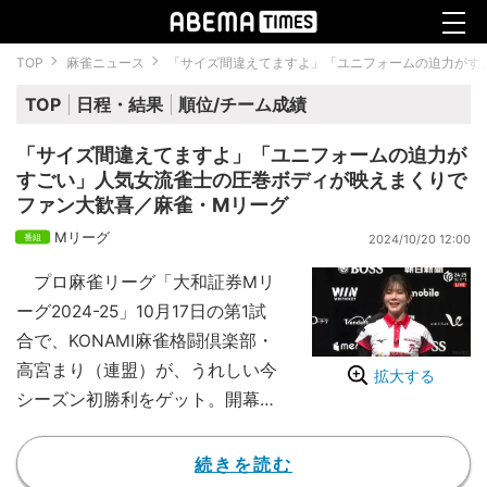
TOP
麻雀ニュース
「サイズ間違えてますよ」「ユニフォームの迫力がす
TOP
日程・結果
順位/チーム成績
「サイズ間違えてますよ」「ユニフォームの迫力が
すごい」人気女流雀士の圧巻ボディが映えまくりで
ファン大歓喜／麻雀・Mリーグ
Mリーグ
2024/10/20 12:00
プロ麻雀リーグ「大和証券Mリ
ーグ2024-25」10月17日の第1試
合で、KONAMI麻雀格闘倶楽部・
高宮まり（連盟）が、うれしい今
拡大する
シーズン初勝利をゲット。開幕か
ら1カ月で、初の勝利者インタビ
ューに姿を見せたが、トップを喜
続きを読む