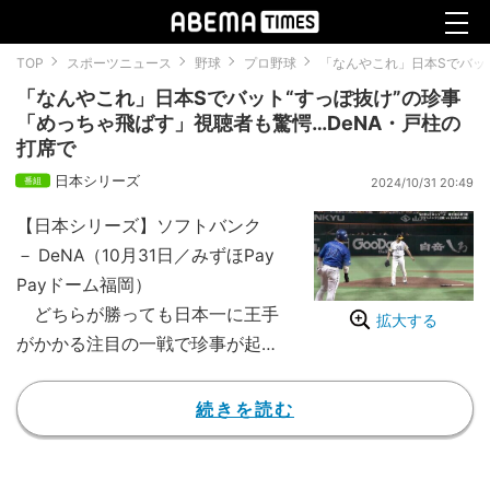
TOP
スポーツニュース
野球
プロ野球
「なんやこれ」日本Sでバッ
「なんやこれ」日本Sでバット“すっぽ抜け”の珍事
「めっちゃ飛ばす」視聴者も驚愕…DeNA・戸柱の
打席で
日本シリーズ
2024/10/31 20:49
【日本シリーズ】ソフトバンク
－ DeNA（10月31日／みずほPay
Payドーム福岡）
どちらが勝っても日本一に王手
拡大する
がかかる注目の一戦で珍事が起こ
った。
横浜DeNAベイスターズの戸柱
続きを読む
恭孝捕手のスイングとともに、バ
ットがすっぽ抜ける。福岡ソフト