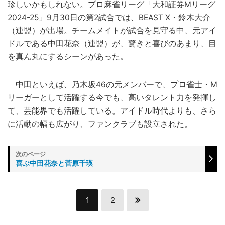
珍しいかもしれない。プロ
麻雀
リーグ「大和証券Mリーグ
2024-25」9月30日の第2試合では、BEAST X・鈴木大介
（連盟）が出場。チームメイトが試合を見守る中、元アイ
ドルである
中田花奈
（連盟）が、驚きと喜びのあまり、目
を真ん丸にするシーンがあった。
中田といえば、
乃木坂46
の元メンバーで、プロ雀士・M
リーガーとして活躍する今でも、高いタレント力を発揮し
て、芸能界でも活躍している。アイドル時代よりも、さら
に活動の幅も広がり、ファンクラブも設立された。
喜ぶ中田花奈と菅原千瑛
1
2