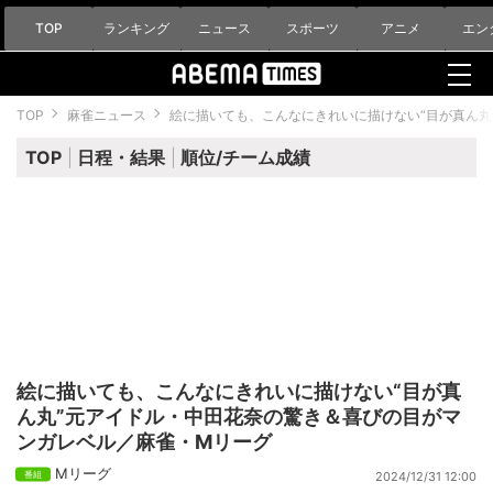
TOP
ランキング
ニュース
スポーツ
アニメ
エン
TOP
麻雀ニュース
絵に描いても、こんなにきれいに描けない“目が真ん丸
TOP
日程・結果
順位/チーム成績
絵に描いても、こんなにきれいに描けない“目が真
ん丸”元アイドル・中田花奈の驚き＆喜びの目がマ
ンガレベル／麻雀・Mリーグ
Mリーグ
2024/12/31 12:00