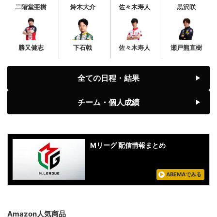
二階堂亜樹
鈴木大介
佐々木寿人
黒沢咲
勝又健志
下石戟
佐々木寿人
瀬戸熊直樹
全ての日程・結果
チーム・個人成績
Mリーグ 配信情報まとめ
ABEMAでみる
Amazon人気商品