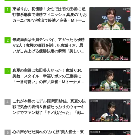
東城りお、初優勝！女性では初の王者に 超
打撃系麻雀で連勝フィニッシュ 真夏の“りお
カーニバル”が感涙で終演／麻雀・Mトーナ
メント
最終局面は全員テンパイ、アガったら優勝
が2人！究極の激戦を制した東城りお、思
いがこみ上げる優勝決定の瞬間「美しい結
末だった」「完全勝利！」／麻雀・Mトー
ナメント
真夏の主役は秋田美人だった！東城りお、
美貌・スタイル・幸福リボンの三重奏に
「一番可愛い」の声／麻雀・Mトーナメン
ト
これが本気のモデル顔 岡田紗佳、真夏の決
戦で気合の表情＆自信たっぷりのウォーキ
ングでファン魅了「キメ顔だった」「顔小
さすぎやろww」／麻雀・Mトーナメント
心の声がだだ漏れの“ぷく顔”美人雀士・東