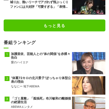
城りお、熱いリーチでアガれず頬ぷっくり
ファンには大好評「可愛すぎる」「表情管
理も怠らない」／麻雀・Mトーナメント
もっと見る
番組ランキング
加護亜依、芸能人との“体の関係”を赤裸々
告白
愛のハイエナ
“体重72キロの北川景子”ぽっちゃり体型公
表の理由
ななにー 地下ABEMA
「ゴミ屋敷」「孤独死」布川敏和の離婚後
の絶望生活
ABEMAエンタメ