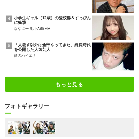
小学生ギャル（12歳）の登校姿＆すっぴん
に衝撃
ななにー 地下ABEMA
「人殺す以外は全部やってきた」総長時代
を公開した人気芸人
愛のハイエナ
もっと見る
フォトギャラリー