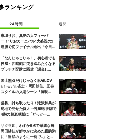
事ランキング
24時間
週間
東城りお、真夏の大フィーバ
ー！“りおカーニバル”大盛況の2
連勝で初ファイナル進出「今日を
再現できるように」2位通過は瀬
戸熊直樹／麻雀・Mトーナメント
「なんじゃこりゃ！」初心者でも
役満・四暗刻に突き進みたくなる
プラチナ配牌に騒然「課金し
た？」／麻雀・Mトーナメント
国士無双だけじゃなく麻雀LOV
E！モデル雀士・岡田紗佳、圧巻
スタイルの入場シーン「脚長
っ！」「いい女すぎるだろ！」／
麻雀・Mトーナメント
猛将、討ち取ったり！滝沢和典が
窮地で見せた特大・倍満砲 役牌で
4翻の超豪華版に「どっかー
ん！」／麻雀・Mトーナメント
サクラ姫、わずか5巡で華麗な舞
岡田紗佳が鮮やかに決めた親跳満
に「当然のように一発で‥」と驚