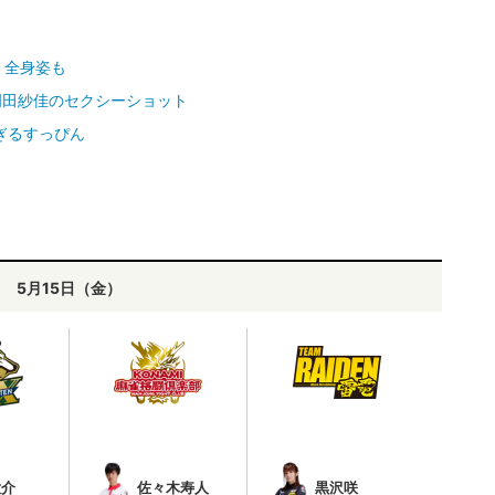
・全身姿も
岡田紗佳のセクシーショット
ぎるすっぴん
5月15日（金）
大介
佐々木寿人
黒沢咲