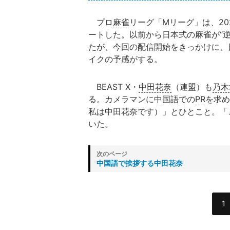
プロ
麻雀
リーグ「Mリーグ」は、20
ートした。以前から日本式の麻雀が“
たが、今回の配信開始をきっかけに、
イクの予感がする。
BEAST X・
中田花奈
（連盟）も
乃木
る。カメラマンに中国語での
PR
を求め
私は中田花奈です）」とひとこと。「
いた。
中国語で挨拶する中田花奈
1