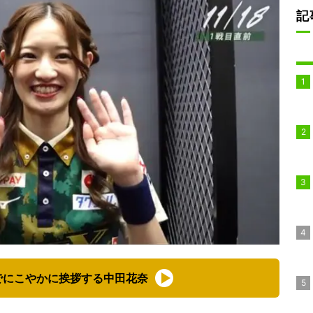
記
でにこやかに挨拶する中田花奈