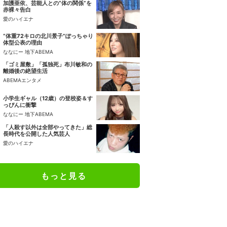
加護亜依、芸能人との“体の関係”を
赤裸々告白
愛のハイエナ
“体重72キロの北川景子”ぽっちゃり
体型公表の理由
ななにー 地下ABEMA
「ゴミ屋敷」「孤独死」布川敏和の
離婚後の絶望生活
ABEMAエンタメ
小学生ギャル（12歳）の登校姿＆す
っぴんに衝撃
ななにー 地下ABEMA
「人殺す以外は全部やってきた」総
長時代を公開した人気芸人
愛のハイエナ
もっと見る