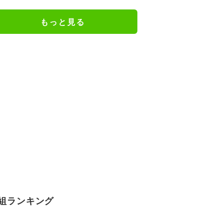
き／麻雀・Mトーナメント
もっと見る
組ランキング