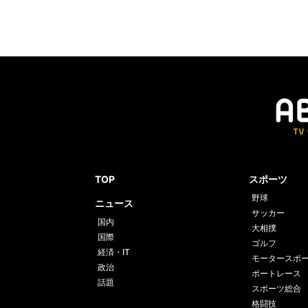
TOP
スポーツ
野球
ニュース
サッカー
国内
大相撲
国際
ゴルフ
経済・IT
モータースポ
政治
ボートレース
話題
スポーツ総合
格闘技