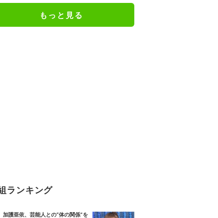
た」「完全勝利！」／麻雀・Mト
もっと見る
ーナメント
組ランキング
加護亜依、芸能人との“体の関係”を