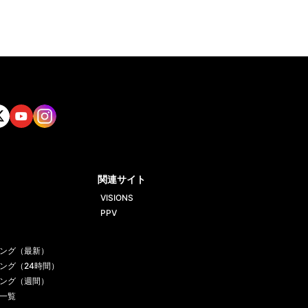
tt
Yout
Insta
ube
gram
関連サイト
VISIONS
PPV
ング（最新）
ング（24時間）
ング（週間）
一覧