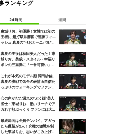
事ランキング
24時間
週間
東城りお、初優勝！女性では初の
王者に 超打撃系麻雀で連勝フィニ
ッシュ 真夏の“りおカーニバル”が
感涙で終演／麻雀・Mトーナメン
ト
真夏の主役は秋田美人だった！東
城りお、美貌・スタイル・幸福リ
ボンの三重奏に「一番可愛い」の
声／麻雀・Mトーナメント
これが本気のモデル顔 岡田紗佳、
真夏の決戦で気合の表情＆自信た
っぷりのウォーキングでファン魅
了「キメ顔だった」「顔小さすぎ
やろww」／麻雀・Mトーナメン
心の声がだだ漏れの“ぷく顔”美人
ト
雀士・東城りお、熱いリーチでア
ガれず頬ぷっくり ファンには大好
評「可愛すぎる」「表情管理も怠
らない」／麻雀・Mトーナメント
最終局面は全員テンパイ、アガっ
たら優勝が2人！究極の激戦を制
した東城りお、思いがこみ上げる
優勝決定の瞬間「美しい結末だっ