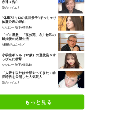
赤裸々告白
愛のハイエナ
“体重72キロの北川景子”ぽっちゃり
体型公表の理由
ななにー 地下ABEMA
「ゴミ屋敷」「孤独死」布川敏和の
離婚後の絶望生活
ABEMAエンタメ
小学生ギャル（12歳）の登校姿＆す
っぴんに衝撃
ななにー 地下ABEMA
「人殺す以外は全部やってきた」総
長時代を公開した人気芸人
愛のハイエナ
もっと見る