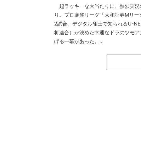
超ラッキーな大当たりに、熱烈実況
り。プロ麻雀リーグ「大和証券Mリーグ2
2試合。デジタル雀士で知られるU-NEXT
将連合）が決めた幸運なドラのツモア
げる一幕があった。
東1局、小林は白をポンして六・九
ぶつかったのはセガサミーフェニック
戦）で、8索をポン、七万をチーして
イ。小林は茅森に危険なドラの三万を
て迂回した。さらにEX風林火山・二
万待ちのテンパイでリーチをかけてく
って様子見。小林のアガリは望み薄と