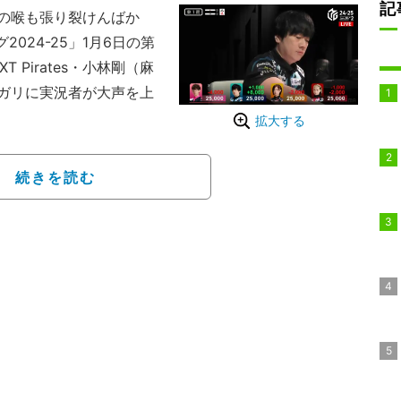
記
の喉も張り裂けんばか
024-25」1月6日の第
 Pirates・小林剛（麻
ガリに実況者が大声を上
拡大する
万待ちのテンパイ。これと
ス・茅森早香（最高位
続きを読む
カン四万待ちのテンパ
掴むと、雀頭の南を切っ
階堂亜樹（連盟）が四・七
ると、もう一枚の南を切
なっていく。