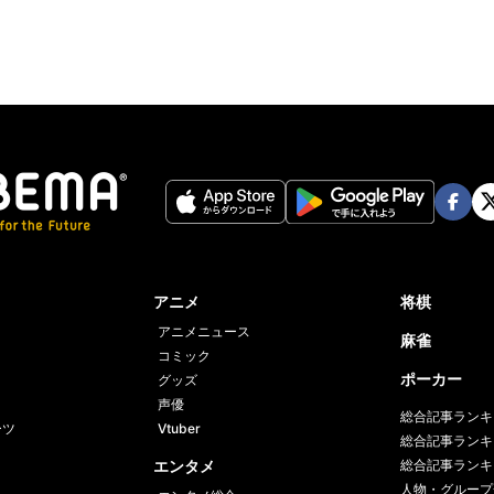
Face
Twi
book
er
アニメ
将棋
アニメニュース
麻雀
コミック
ポーカー
グッズ
声優
総合記事ランキ
ーツ
Vtuber
総合記事ランキ
エンタメ
総合記事ランキ
人物・グループ