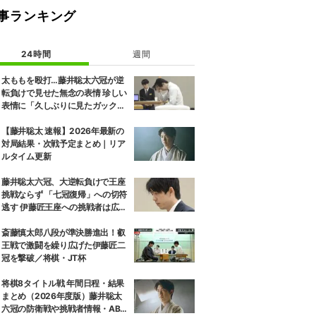
事ランキング
24時間
週間
太ももを殴打…藤井聡太六冠が逆
転負けで見せた無念の表情 珍しい
表情に「久しぶりに見たガック
し」「すごいため息」の声
【藤井聡太 速報】2026年最新の
対局結果・次戦予定まとめ｜リア
ルタイム更新
藤井聡太六冠、大逆転負けで王座
挑戦ならず 「七冠復帰」への切符
逃す 伊藤匠王座への挑戦者は広瀬
章人九段に決定
斎藤慎太郎八段が準決勝進出！叡
王戦で激闘を繰り広げた伊藤匠二
冠を撃破／将棋・JT杯
将棋8タイトル戦 年間日程・結果
まとめ（2026年度版）藤井聡太
六冠の防衛戦や挑戦者情報・ABE