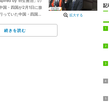
pired by 羽生善治」の
記
 中国・四国が2月1日に放
行っていた中国・四国の
拡大する
石直嗣七段（35）のあだ
バーの様子に、ファンも
続きを読む