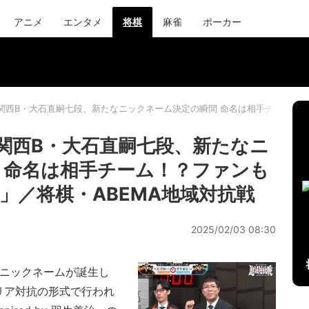
アニメ
エンタメ
将棋
麻雀
ポーカー
…関西B・大石直嗣七段、新たなニックネーム決定の瞬間 命名は相手チーム！
…関西B・大石直嗣七段、新たなニ
 命名は相手チーム！？ファンも
」／将棋・ABEMA地域対抗戦
2025/02/03 08:30
なニックネームが誕生し
リア対抗の形式で行われ