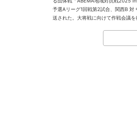
る団体戦「ABEMA地域対抗戦2025 ins
予選Aリーグ1回戦第2試合、関西B 対
送された。大将戦に向けて作戦会議を
控室では、対戦相手となる関西B・大
名が決定？盛り上がる中国・四国メン
興味津々の様子だった。