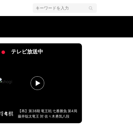
？ファンも注目「つよいしに改名」／将棋・ABEMA地域対抗戦
テレビ放送中
【再】第38期 竜王戦 七番勝負 第4局
藤井聡太竜王 対 佐々木勇気八段