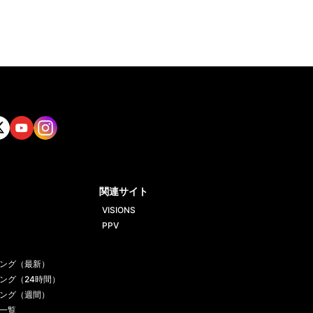
tt
Yout
Insta
ube
gram
関連サイト
VISIONS
PPV
ング（最新）
ング（24時間）
ング（週間）
一覧