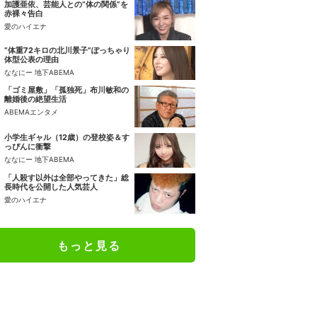
加護亜依、芸能人との“体の関係”を
赤裸々告白
愛のハイエナ
“体重72キロの北川景子”ぽっちゃり
体型公表の理由
ななにー 地下ABEMA
「ゴミ屋敷」「孤独死」布川敏和の
離婚後の絶望生活
ABEMAエンタメ
小学生ギャル（12歳）の登校姿＆す
っぴんに衝撃
ななにー 地下ABEMA
「人殺す以外は全部やってきた」総
長時代を公開した人気芸人
愛のハイエナ
もっと見る